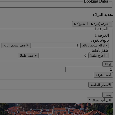
Booking Dates
تحديد النزلاء
1 غرفة (غرف) - 1 ضيو(ف)
الغرفة 1
الغرفة 1
بالغ/بالغون
- إزالة شخص بالغ
+أضف شخص بالغ
طفل/أطفال
- أخرج طفلا
+أضف طفلا
إزالة
أضف غرفة
الأسعار الخاصة
بحث
إلى أين تسافر؟