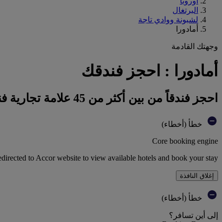
أوروبا
البرتغال
لشبونة ووادي تاجة
أمادورا
وجهتك القادمة
أمادورا : احجز فندقك
احجز فندقاً من بين أكثر من 45 علامة تجارية فندقية تابعة لمجموعة أكور
خطأ (أخطاء)
Core booking engine
edirected to Accor website to view available hotels and book your stay
إغلاق النافذة
خطأ (أخطاء)
إلى أين تسافر؟