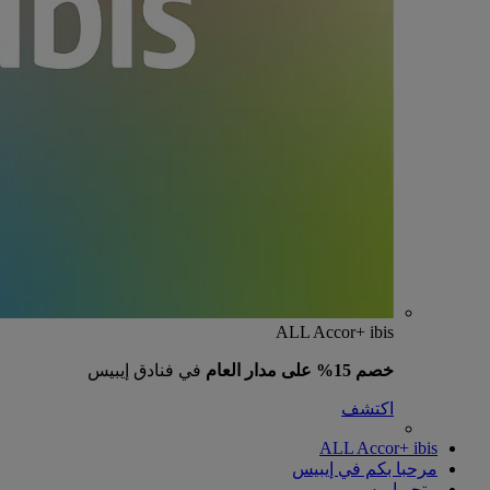
ALL Accor+ ibis
خصم 15% على مدار العام
في فنادق إيبيس
اكتشف
ALL Accor+ ibis
مرحبا بكم في إيبيس
متجر إيبيس