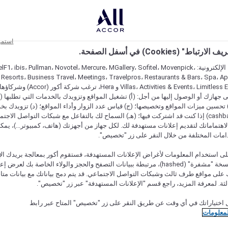
استمر
اط" (Cookies) في أسفل الصفحة.
على مواقعنا الإلكترونية: F1، ibis، Pullman، Novotel، Mercure، MGallery، Sofitel، Movenpick
 Resorts، Business Travel، Meetings، Travelpros، Restaurants & Bars، Spa، A
Villas، Activities & Events، Limitless Experiences
جهازك أو الوصول إليها من أجل: (أ) تشغيل المواقع وتزويدك بالخدمات التي تطلبها (ل
تحسين ميزات المواقع وتخصيصها؛ (ج) قياس عدد الزوار وأداء المواقع؛ (د) تزويدك بخ
النقود" (cashback) إذا كنت قد اشتركت فيها؛ (هـ) السماح لك بالتفاعل مع شبكات التواصل الاج
هتماماتك لتقديم إعلانات مستهدفة لك. لكل جهاز من أجهزتك (هاتف، كمبيوتر...)، يمكنك
امات المختلفة من خلال النقر على زر "تخصيص".
ى استخدام المعلومات لأغراض الإعلانات المستهدفة، فستقوم أكور بمعالجة بريدك الإل
قدمته) في نسخة "مشفرة" (hashed)، مرتبطة ببيانات التصفح والحجز والولاء الخاصة بك لعرض 
على مواقع طرف ثالث وشبكات التواصل الاجتماعي. قد يتم دمج بياناتك مع بيانات متا
لثة. لمعرفة المزيد، راجع قسم "الإعلانات المستهدفة" عبر زر "تخصيص".
 اختياراتك في أي وقت عن طريق النقر على زر "تخصيص" المتاح عبر رابط
لمعلومات