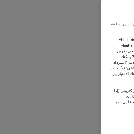
ار بدون موافقة ←
ALL، hotel،
Mantra،
 و Hera، ترغب شركة أكور (Accor) وشركاؤها في تخزين
ا يمكنك
دمة "استرداد
تماعي؛ (و) تحديد
 الاختيار بين
كتروني (إذا
إعلانات
حة لدى هذه