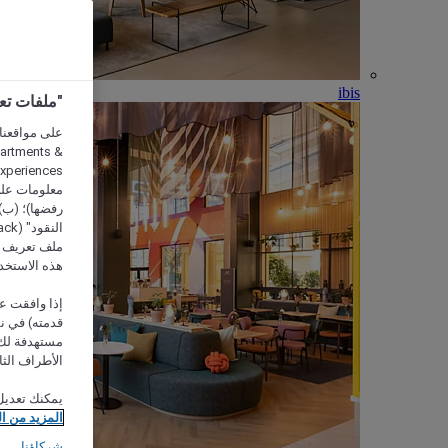
ibis
"ملفات تعريف الارتب
partments &
معلومات على 
رفضها)؛ (ب) 
ملف تعريف لا
هذه الاستخد
إذا وافقت عل
مستهدفة لك 
الأطراف الثا
يمكنك تعديل
المزيد من ا
شركاؤنا