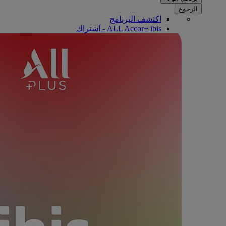
الرجوع
اكتشف البرنامج
ALL Accor+ ibis - اشتراك