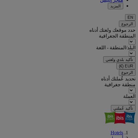
المزيد
EN
الرجوع
حدد موقعك ولغتك أدناه
المنطقة الجغرافية
البلد/المنطقة - اللغة
تأكيد بلدي ولغتي
(€)
EUR
الرجوع
تحديد عُملتك أدناه
منطقة جغرافية
العملة
تأكيد عُملتي
Hotels