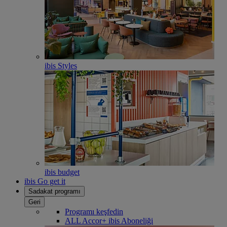
ibis Styles
ibis budget
ibis Go get it
Sadakat programı
Geri
Programı keşfedin
ALL Accor+ ibis Aboneliği