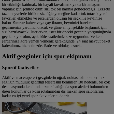
bir etkinliğe katılmak, bir hayali kovalamak ya da bir anlaşma
yapmak için şehirde olun; sizi tok bir karınla göndereceğiz. Lezzetli
taze meyvelerle birlikte sizi öğle yemeğine kadar tok tutacak yerel
favoriler, ekmekler ve reçellerden oluşan bir seçki ile keyfinize
bakın. Sınırsız kahve veya çay ikramı, beyninizi harekete
geçirmenize yardımcı olacak ve güne en iyi şekilde başlamak için
sizi hazırlayacak. İster erken, ister bir önceki gecenin yorgunluğuyla
geç kalkıyor olun, açık büfe saatlerimiz size uygundur. Ve kendi
şartlarınıza göre yemek yemeniz gerektiğinde, 24 saat mevcut paket
kahvaltımız hizmetinizde. Sade ve oldukça esnek.
Aktif gezginler için spor ekipmanı
Sportif faaliyetler
Aktif ve maceraperest gezginlerin uğrak noktası olan otellerimiz
sağlığın mutluluk getirdiği felsefesini benimser. Bu nedenle, bir çok
destinasyonda kendi odanızın rahatlığında spor aletleri bulunurken
diğer konumlar da koşu rotalarından dış mekan spor salonlarına
kadar en iyi yerel spor aktivitelerini önerir.