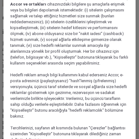
Accor ve ortakları
cihazınızdaki bilgilere şu amaçlarla erişmek
veya bu bilgileri depolamak istemektedir: (i) sitelerin çalışmasını
sağlamak ve talep ettiğiniz hizmetleri size sunmak (bunları
Özel yapım yatağınızda tatlı uykular
reddedemezsiniz); (ii) sitelerin özelliklerini iyileştirmek ve
kişiselleştirmek; (iii) sitelerin hedef kitlesini ve performansını
ibis budget’tan Sweet Bed™
ölçmek; (iv) abone olduysanız size bir "nakit iadesi" (cashback)
hizmeti sunmak; (v) sosyal ağlarla etkileşime girmenize olanak
İster heyecan verici bir iş girişimine, isterseniz de şehri keşfetmeye
tanımak; (vi) size hedefli reklamlar sunmak amacıyla ilgi
adım atmak üzere olun, iyi bir gece uykusu gününüzden en yüksek
alanlarınıza yönelik bir profil oluşturmak. Her bir cihazınız için
verimi almak için şarttır. Vücudu saran, yoğun süngeri, keyifli
(telefon, bilgisayar vb.), "Kişiselleştir" butonuna tıklayarak bu farklı
yumuşak yatak pedi ve nevresimle birleştiren ibis
budget
’tan Sweet
kullanım seçenekleri arasında seçim yapabilirsiniz.
Bed™ ile uykuyu canlandırmak için zemin hazırladık. Geç saatlere
kadar uzanın ve uyuyun.
Hedefli reklam amaçlı bilgi kullanımını kabul ederseniz Accor, e-
posta adresinizi (paylaştıysanız) "hash"lenmiş (şifrelenmiş)
Dost bir yüzün rahatlığı
versiyonuyla; üçüncü taraf sitelerde ve sosyal ağlarda size hedefli
reklamlar göstermek için gezinme, rezervasyon ve sadakat
Hoş geldiniz hizmeti
verilerinizle birlikte işleyecektir. Verileriniz, bu üçüncü tarafların
sahip olduğu verilerle eşleştirilebilir. Daha fazlasını öğrenmek için
ibis
budget
’ta güvenilir konfor çok önemlidir ve bu taahhüdümüzün
"Kişiselleştir" butonu aracılığıyla "hedefli reklamcılık" bölümüne
bir parçası da kapılarımızdan içeri adım atıp güler yüzlü
bakınız.
personelimiz tarafından karşılandığınızda hissettiğiniz evde olma
hissidir. İnternete bağlanmanıza yardımcı olmaktan yerel ulaşım
Tercihlerinizi, sayfanın alt kısmında bulunan "Çerezler" bağlantısı
sistemi ile ilgili yönlendirme yapmaya kadar her türlü ihtiyacınızda
üzerinden "Kişiselleştir" butonuna tıklayarak dilediğiniz zaman
ekibimiz, otele girişinizden çıkışınıza kadar ziyaretinizi mümkün