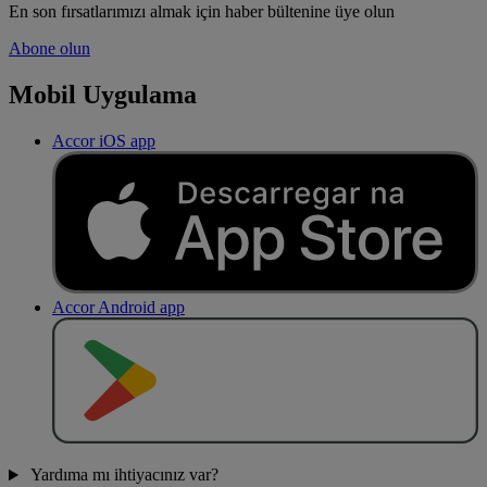
En son fırsatlarımızı almak için haber bültenine üye olun
Abone olun
Mobil Uygulama
Accor iOS app
Accor Android app
O
BT
E
R
N
O
Yardıma mı ihtiyacınız var?