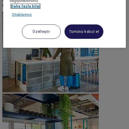
değiştirebilirsiniz.
olduğu kadar sorunsuz kılmak için hizmetinizdedir.
Daha fazla bilgi
Ortaklarımız
Özelleştir
Tümünü kabul et