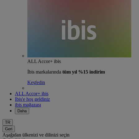
ALL Accor+ ibis
İbis markalarında
tüm yıl %15 indirim
Keşfedin
ALL Accor+ ibis
Ibis'e hoş geldiniz
ibis mağazası
Daha
TR
Geri
Aşağıdan ülkenizi ve dilinizi seçin