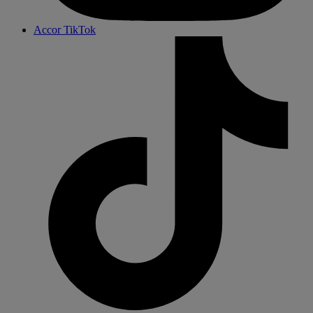
Accor TikTok