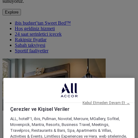
sunuyoruz.
Explore
ibis budget’tan Sweet Bed™
Hoş geldiniz hizmeti
24 saat serinletici içecek
Rakipsiz fiyatlar
Sabah takviyesi
Sportif faaliyetler
Kabul Etmeden Devam Et →
Çerezler ve Kişisel Veriler
ALL, hotelF1, ibis, Pullman, Novotel, Mercure, MGallery, Sofitel,
Movenpick, Mantra, Resorts, Business Travel, Meetings,
Travelpros, Restaurants & Bars, Spa, Apartments & Villas,
Activities & Events, Limitless Experiences ve Hera. web sitelerinde,