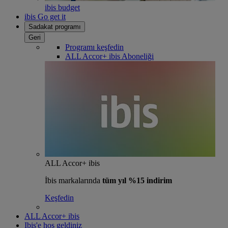
ibis budget
ibis Go get it
Sadakat programı
Geri
Programı keşfedin
ALL Accor+ ibis Aboneliği
ALL Accor+ ibis
İbis markalarında
tüm yıl %15 indirim
Keşfedin
ALL Accor+ ibis
Ibis'e hoş geldiniz