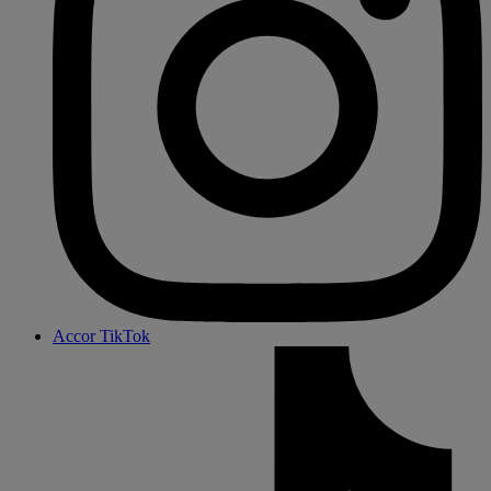
Accor TikTok