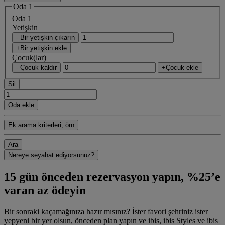
Oda 1
Oda 1
Yetişkin
- Bir yetişkin çıkarın
+Bir yetişkin ekle
Çocuk(lar)
- Çocuk kaldır
+Çocuk ekle
Sil
Oda ekle
Ek arama kriterleri, örn
Ara
Nereye seyahat ediyorsunuz?
15 gün önceden rezervasyon yapın, %25’e
varan az ödeyin
Bir sonraki kaçamağınıza hazır mısınız? İster favori şehriniz ister
yepyeni bir yer olsun, önceden plan yapın ve ibis, ibis Styles ve ibis