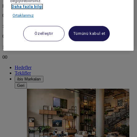
değiştirebilirsiniz.
gün
Daha fazla bilgi
00
Ortaklarımız
:
Özelleştir
Tümünü kabul et
00
:
00
Hedefler
Teklifler
ibis Markaları
Geri