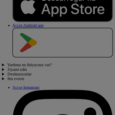
Accor Android app
O
BT
E
R
N
O
Yardıma mı ihtiyacınız var?
Ziyaret edin
Destinasyonlar
ibis evreni
Accor Instagram