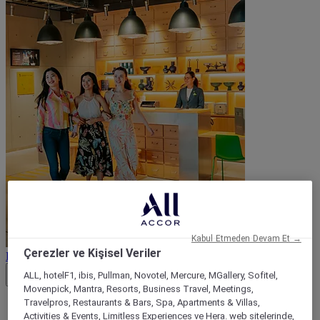
Kabul Etmeden Devam Et →
Çerezler ve Kişisel Veriler
Kampanya koşulları
ALL, hotelF1, ibis, Pullman, Novotel, Mercure, MGallery, Sofitel,
Close button
Movenpick, Mantra, Resorts, Business Travel, Meetings,
Travelpros, Restaurants & Bars, Spa, Apartments & Villas,
Erken rezervasyon fiyatı (vergiler dahil), rezervasyon
sırasında gösterilen fiyattır ve bir oda için geçerlidir (izin
Activities & Events, Limitless Experiences ve Hera. web sitelerinde,