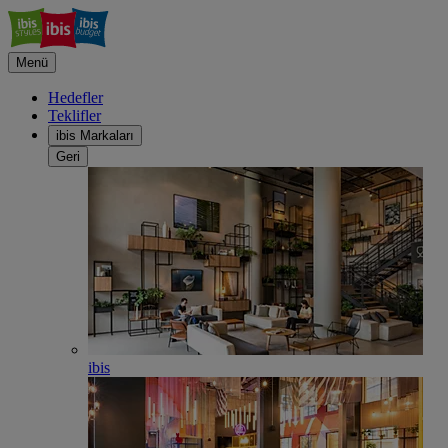
Menü
Hedefler
Teklifler
ibis Markaları
Geri
ibis