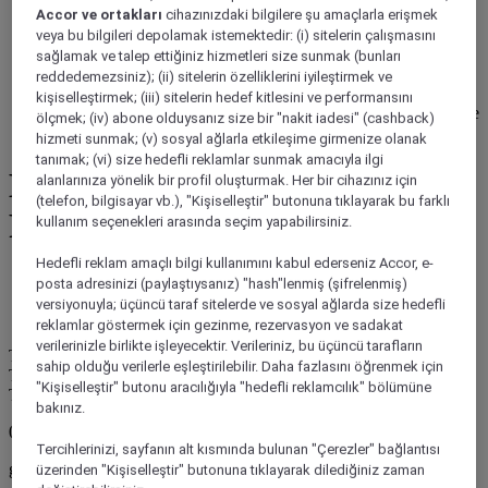
verilen kişi sayısına kadar).
Accor ve ortakları
cihazınızdaki bilgilere şu amaçlarla erişmek
Rezervasyon internet, çağrı merkezi veya otelle doğrudan
veya bu bilgileri depolamak istemektedir: (i) sitelerin çalışmasını
iletişim yoluyla yapılmalıdır.
sağlamak ve talep ettiğiniz hizmetleri size sunmak (bunları
Fiyat, müsaitlik durumuna bağlıdır ve misafirin seçtiği otelde
reddedemezsiniz); (ii) sitelerin özelliklerini iyileştirmek ve
kalınacak tarihte teklife ayrılan oda sayısıyla sınırlıdır.
kişiselleştirmek; (iii) sitelerin hedef kitlesini ve performansını
Rezervasyon sırasında tam ödeme yapılmalıdır. Ödemeler iade
ölçmek; (iv) abone olduysanız size bir "nakit iadesi" (cashback)
edilmez, iptal durumunda dahi.
hizmeti sunmak; (v) sosyal ağlarla etkileşime girmenize olanak
tanımak; (vi) size hedefli reklamlar sunmak amacıyla ilgi
Erken Rezervasyon, Daha
alanlarınıza yönelik bir profil oluşturmak. Her bir cihazınız için
(telefon, bilgisayar vb.), "Kişiselleştir" butonuna tıklayarak bu farklı
Fazla Tasarruf
kullanım seçenekleri arasında seçim yapabilirsiniz.
Hedefli reklam amaçlı bilgi kullanımını kabul ederseniz Accor, e-
Erken rezervasyon yaparak daha az ödeyin
posta adresinizi (paylaştıysanız) "hash"lenmiş (şifrelenmiş)
Üyelere özel fiyatların keyfini çıkarın
versiyonuyla; üçüncü taraf sitelerde ve sosyal ağlarda size hedefli
200'den fazla katılımcı ibis, ibis Styles ve ibis budget oteli.
reklamlar göstermek için gezinme, rezervasyon ve sadakat
verilerinizle birlikte işleyecektir. Verileriniz, bu üçüncü tarafların
Type d’offre
sahip olduğu verilerle eşleştirilebilir. Daha fazlasını öğrenmek için
Teklifin bitiş tarihi
"Kişiselleştir" butonu aracılığıyla "hedefli reklamcılık" bölümüne
Teklif sona erdi
bakınız.
00
Tercihlerinizi, sayfanın alt kısmında bulunan "Çerezler" bağlantısı
gün
üzerinden "Kişiselleştir" butonuna tıklayarak dilediğiniz zaman