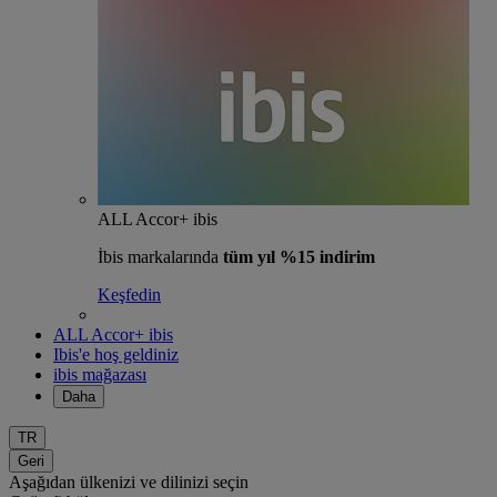
ALL Accor+ ibis
İbis markalarında
tüm yıl %15 indirim
Keşfedin
ALL Accor+ ibis
Ibis'e hoş geldiniz
ibis mağazası
Daha
TR
Geri
Aşağıdan ülkenizi ve dilinizi seçin