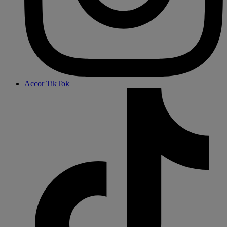
Accor TikTok