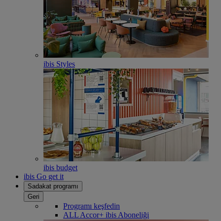
ibis Styles
ibis budget
ibis Go get it
Sadakat programı
Geri
Programı keşfedin
ALL Accor+ ibis Aboneliği