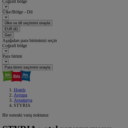
Coğrafi bölge
Ülke/Bölge - Dil
Ülke ve dil seçimimi onayla
EUR
(€)
Geri
Aşağıdan para biriminizi seçin
Coğrafi bölge
Para birimi
Para birimi seçimimi onayla
Hotels
Avrupa
Avusturya
STYRIA
Bir sonraki varış noktanız