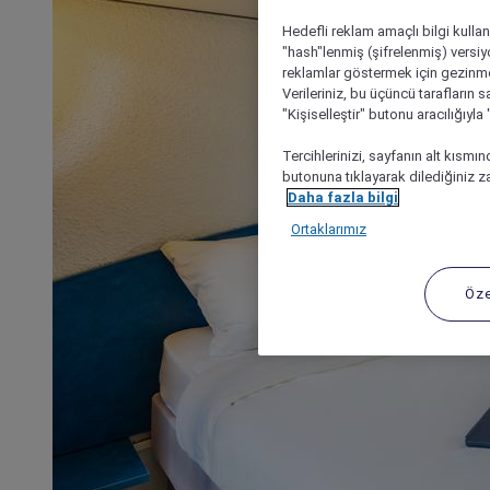
Hedefli reklam amaçlı bilgi kulla
"hash"lenmiş (şifrelenmiş) versiy
reklamlar göstermek için gezinme, 
Verileriniz, bu üçüncü tarafların s
"Kişiselleştir" butonu aracılığıyl
Tercihlerinizi, sayfanın alt kısmı
butonuna tıklayarak dilediğiniz za
Daha fazla bilgi
Ortaklarımız
Öze