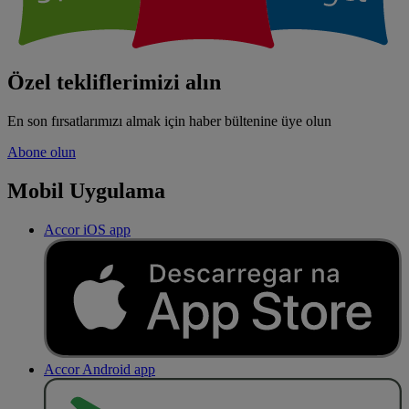
Özel tekliflerimizi alın
En son fırsatlarımızı almak için haber bültenine üye olun
Abone olun
Mobil Uygulama
Accor iOS app
Accor Android app
O
BT
E
R
N
O