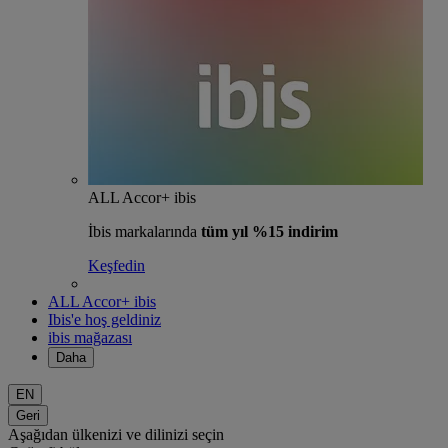
ALL Accor+ ibis
İbis markalarında
tüm yıl %15 indirim
Keşfedin
ALL Accor+ ibis
Ibis'e hoş geldiniz
ibis mağazası
Daha
EN
Geri
Aşağıdan ülkenizi ve dilinizi seçin