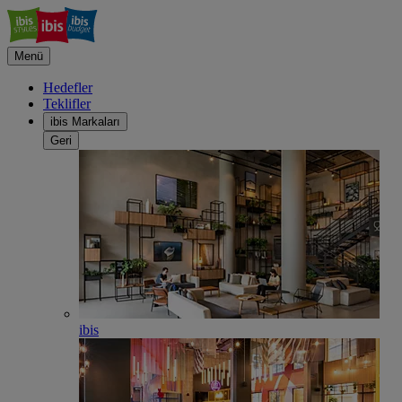
Menü
Hedefler
Teklifler
ibis Markaları
Geri
ibis