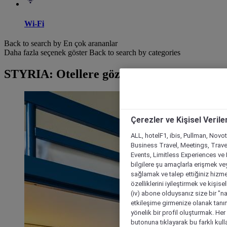
Wi-Fi
Back to search by En çok arananlar
Daha fazla seçenek göster
Back to search by categories
STYRIA: Otellere göz at
Çerezler ve Kişisel Verile
ALL, hotelF1, ibis, Pullman, Novo
Business Travel, Meetings, Travel
Events, Limitless Experiences ve 
bilgilere şu amaçlarla erişmek vey
sağlamak ve talep ettiğiniz hizmet
özelliklerini iyileştirmek ve kişise
(iv) abone olduysanız size bir "n
etkileşime girmenize olanak tanım
yönelik bir profil oluşturmak. Her b
butonuna tıklayarak bu farklı kul