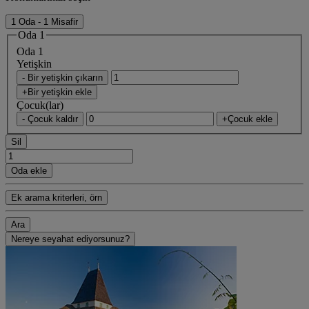
1 Oda - 1 Misafir
Oda 1
Oda 1
Yetişkin
- Bir yetişkin çıkarın
+Bir yetişkin ekle
Çocuk(lar)
- Çocuk kaldır
+Çocuk ekle
Sil
Oda ekle
Ek arama kriterleri, örn
Ara
Nereye seyahat ediyorsunuz?