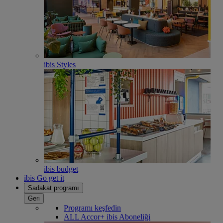
ibis Styles
ibis budget
ibis Go get it
Sadakat programı
Geri
Programı keşfedin
ALL Accor+ ibis Aboneliği