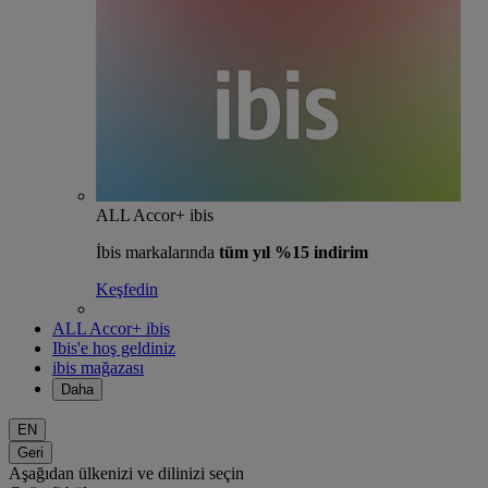
ALL Accor+ ibis
İbis markalarında
tüm yıl %15 indirim
Keşfedin
ALL Accor+ ibis
Ibis'e hoş geldiniz
ibis mağazası
Daha
EN
Geri
Aşağıdan ülkenizi ve dilinizi seçin