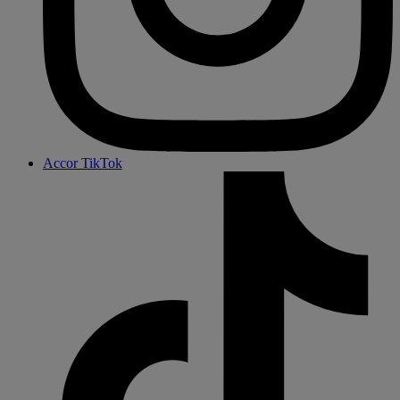
Accor TikTok