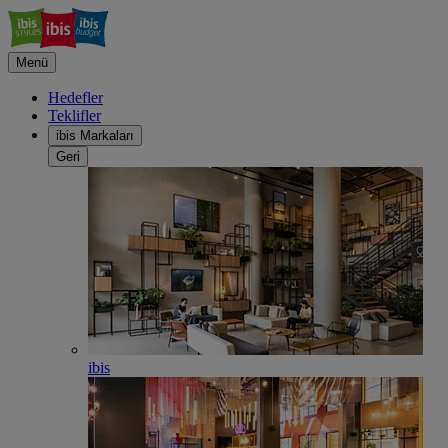
Menü
Hedefler
Teklifler
ibis Markaları
Geri
ibis