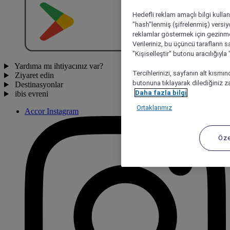
O
BT
E
R
N
O
Hedefli reklam amaçlı bilgi kulla
"hash"lenmiş (şifrelenmiş) versiy
reklamlar göstermek için gezinme, 
Verileriniz, bu üçüncü tarafların s
"Kişiselleştir" butonu aracılığıyl
Yardıma mı ihtiyacınız var?
Tercihlerinizi, sayfanın alt kısmı
Ziyaret edin
butonuna tıklayarak dilediğiniz za
Destinasyonlar
Daha fazla bilgi
ibis evreni
Ortaklarımız
Accor Instagram
Öze