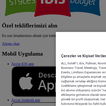
Özel tekliflerimizi alın
En son fırsatlarımızı almak için haber bültenine üye olun
Abone olun
Mobil Uygulama
Çerezler ve Kişisel Verile
ALL, hotelF1, ibis, Pullman, Novo
Accor iOS app
Business Travel, Meetings, Travel
Events, Limitless Experiences ve 
bilgilere şu amaçlarla erişmek vey
sağlamak ve talep ettiğiniz hizmet
özelliklerini iyileştirmek ve kişise
(iv) abone olduysanız size bir "n
etkileşime girmenize olanak tanım
yönelik bir profil oluşturmak. Her b
Accor Android app
butonuna tıklayarak bu farklı kul