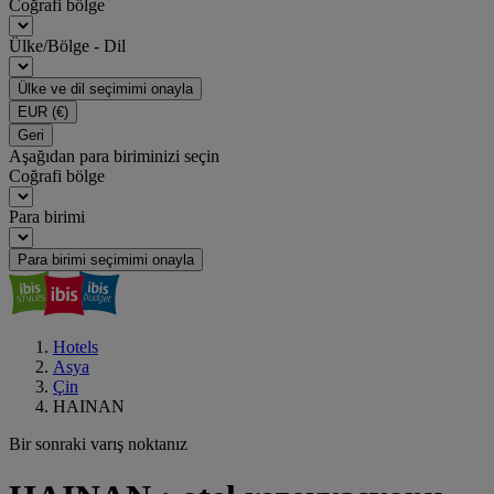
Coğrafi bölge
Ülke/Bölge - Dil
Ülke ve dil seçimimi onayla
EUR
(€)
Geri
Aşağıdan para biriminizi seçin
Coğrafi bölge
Para birimi
Para birimi seçimimi onayla
Hotels
Asya
Çin
HAINAN
Bir sonraki varış noktanız