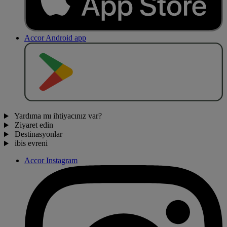
Accor Android app
O
BT
E
R
N
O
Yardıma mı ihtiyacınız var?
Ziyaret edin
Destinasyonlar
ibis evreni
Accor Instagram