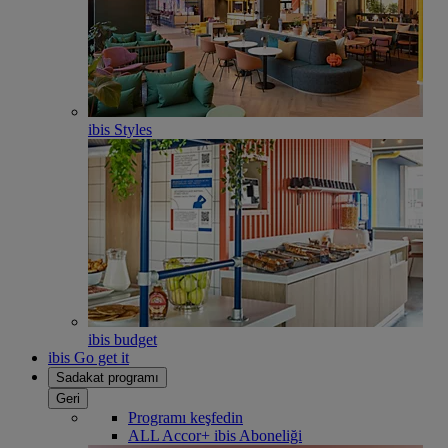
ibis Styles
ibis budget
ibis Go get it
Sadakat programı
Geri
Programı keşfedin
ALL Accor+ ibis Aboneliği