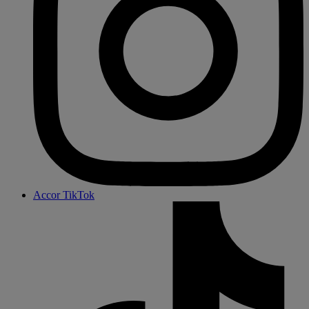
Accor TikTok