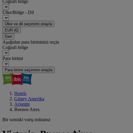
Coğrafi bölge
Ülke/Bölge - Dil
Ülke ve dil seçimimi onayla
EUR
(€)
Geri
Aşağıdan para biriminizi seçin
Coğrafi bölge
Para birimi
Para birimi seçimimi onayla
Hotels
Güney Amerika
Arjantin
Buenos Aires
Bir sonraki varış noktanız