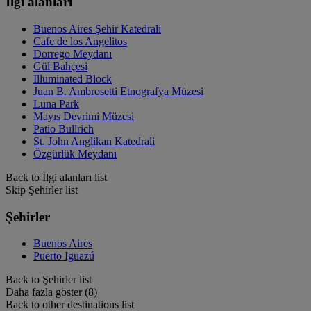
İlgi alanları
Buenos Aires Şehir Katedrali
Cafe de los Angelitos
Dorrego Meydanı
Gül Bahçesi
Illuminated Block
Juan B. Ambrosetti Etnografya Müzesi
Luna Park
Mayıs Devrimi Müzesi
Patio Bullrich
St. John Anglikan Katedrali
Özgürlük Meydanı
Back to İlgi alanları list
Skip Şehirler list
Şehirler
Buenos Aires
Puerto Iguazú
Back to Şehirler list
Daha fazla göster (8)
Back to other destinations list