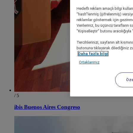
Hedefli reklam amaçlı bilgi kulla
"hash"lenmiş (şifrelenmiş) versiy
reklamlar göstermek için gezinme, 
Verileriniz, bu üçüncü tarafların s
"Kişiselleştir" butonu aracılığıyl
Tercihlerinizi, sayfanın alt kısmı
butonuna tıklayarak dilediğiniz za
Daha fazla bilgi
Ortaklarımız
Öze
/ 5
ibis Buenos Aires Congreso