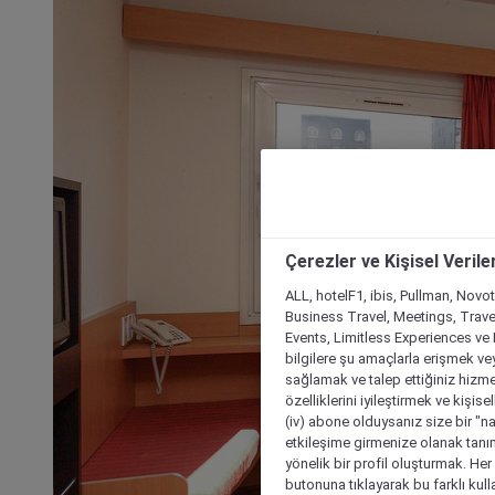
Çerezler ve Kişisel Verile
ALL, hotelF1, ibis, Pullman, Novo
Business Travel, Meetings, Travel
Events, Limitless Experiences ve 
bilgilere şu amaçlarla erişmek vey
sağlamak ve talep ettiğiniz hizmet
özelliklerini iyileştirmek ve kişise
(iv) abone olduysanız size bir "n
etkileşime girmenize olanak tanım
yönelik bir profil oluşturmak. Her b
butonuna tıklayarak bu farklı kul