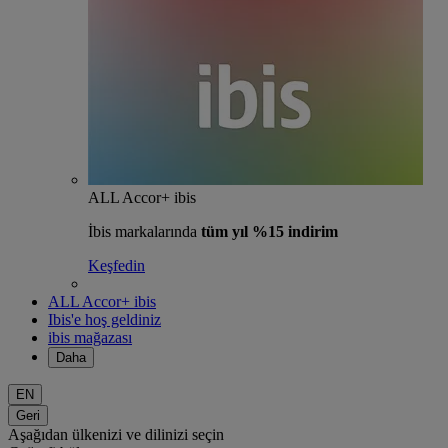
ALL Accor+ ibis
İbis markalarında
tüm yıl %15 indirim
Keşfedin
ALL Accor+ ibis
Ibis'e hoş geldiniz
ibis mağazası
Daha
EN
Geri
Aşağıdan ülkenizi ve dilinizi seçin