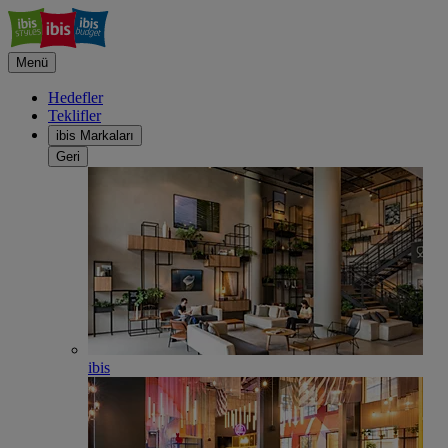
Menü
Hedefler
Teklifler
ibis Markaları
Geri
ibis