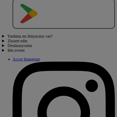
O
BT
E
R
N
O
Yardıma mı ihtiyacınız var?
Ziyaret edin
Destinasyonlar
ibis evreni
Accor Instagram