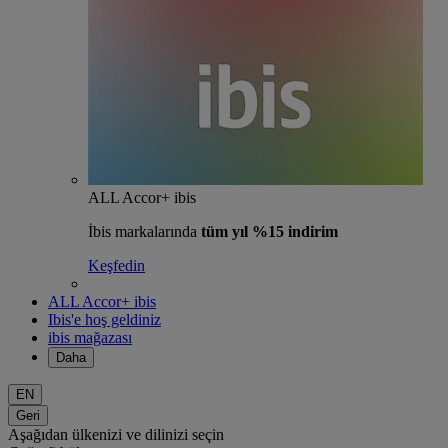
ALL Accor+ ibis
İbis markalarında
tüm yıl %15 indirim
Keşfedin
ALL Accor+ ibis
Ibis'e hoş geldiniz
ibis mağazası
Daha
EN
Geri
Aşağıdan ülkenizi ve dilinizi seçin