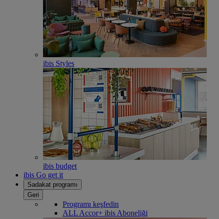
ibis Styles
ibis budget
ibis Go get it
Sadakat programı
Geri
Programı keşfedin
ALL Accor+ ibis Aboneliği