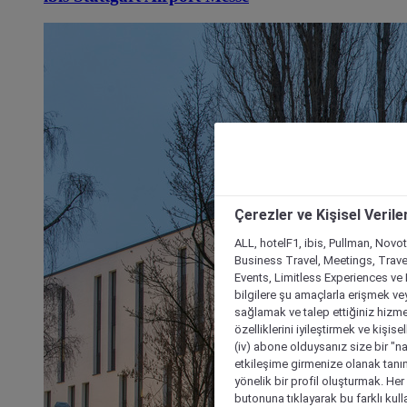
Çerezler ve Kişisel Verile
ALL, hotelF1, ibis, Pullman, Novo
Business Travel, Meetings, Travel
Events, Limitless Experiences ve 
bilgilere şu amaçlarla erişmek vey
sağlamak ve talep ettiğiniz hizmet
özelliklerini iyileştirmek ve kişise
(iv) abone olduysanız size bir "n
etkileşime girmenize olanak tanım
yönelik bir profil oluşturmak. Her b
butonuna tıklayarak bu farklı kul