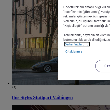
Hedefli reklam amaçlı bilgi kulla
"hash"lenmiş (şifrelenmiş) versiy
reklamlar göstermek için gezinme, 
Verileriniz, bu üçüncü tarafların s
"Kişiselleştir" butonu aracılığıyl
Tercihlerinizi, sayfanın alt kısmı
butonuna tıklayarak dilediğiniz za
Daha fazla bilgi
Ortaklarımız
Öze
/ 5
Ibis Styles Stuttgart Vaihingen