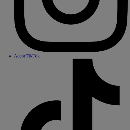
Accor TikTok