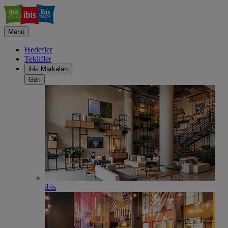
Menü
Hedefler
Teklifler
ibis Markaları
Geri
ibis