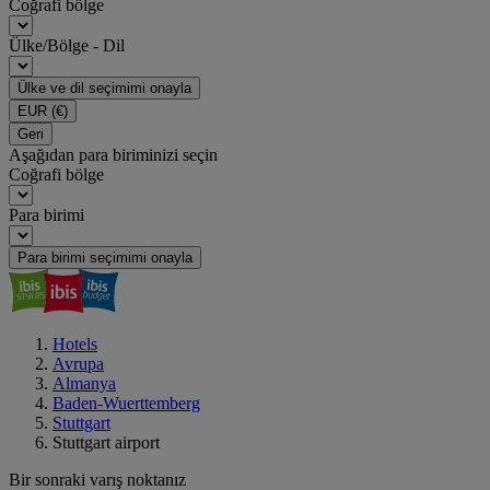
Coğrafi bölge
Ülke/Bölge - Dil
Ülke ve dil seçimimi onayla
EUR
(€)
Geri
Aşağıdan para biriminizi seçin
Coğrafi bölge
Para birimi
Para birimi seçimimi onayla
Hotels
Avrupa
Almanya
Baden-Wuerttemberg
Stuttgart
Stuttgart airport
Bir sonraki varış noktanız