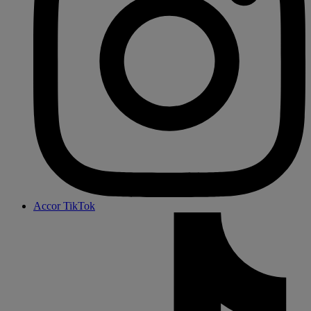
Accor TikTok