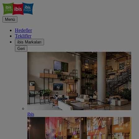
Menü
Hedefler
Teklifler
ibis Markaları
Geri
ibis