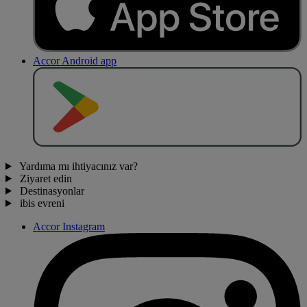
Accor Android app
O
BT
E
R
N
O
Yardıma mı ihtiyacınız var?
Ziyaret edin
Destinasyonlar
ibis evreni
Accor Instagram