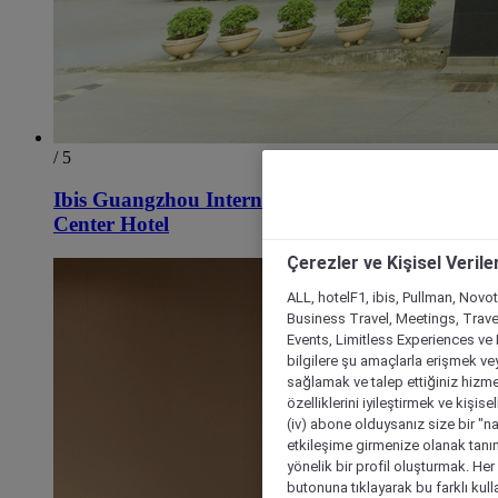
/ 5
Ibis Guangzhou International Exhibition
Center Hotel
Çerezler ve Kişisel Verile
ALL, hotelF1, ibis, Pullman, Novo
Business Travel, Meetings, Travel
Events, Limitless Experiences ve 
bilgilere şu amaçlarla erişmek vey
sağlamak ve talep ettiğiniz hizmet
özelliklerini iyileştirmek ve kişise
(iv) abone olduysanız size bir "n
etkileşime girmenize olanak tanım
yönelik bir profil oluşturmak. Her b
butonuna tıklayarak bu farklı kul