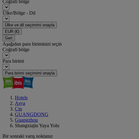
Coğrafi bölge
Ülke/Bölge - Dil
Ülke ve dil seçimimi onayla
EUR
(€)
Geri
Aşağıdan para biriminizi seçin
Coğrafi bölge
Para birimi
Para birimi seçimimi onayla
Hotels
Asya
Çin
GUANGDONG
Guangzhou
Shangxiajiu Yaya Yolu
Bir sonraki varış noktanız