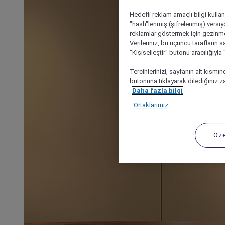
Hedefli reklam amaçlı bilgi kulla
"hash"lenmiş (şifrelenmiş) versiy
reklamlar göstermek için gezinme, 
Verileriniz, bu üçüncü tarafların s
"Kişiselleştir" butonu aracılığıyl
Tercihlerinizi, sayfanın alt kısmı
butonuna tıklayarak dilediğiniz za
Daha fazla bilgi
Ortaklarımız
Öze