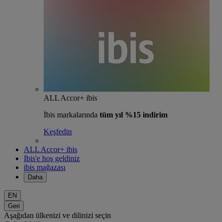
ALL Accor+ ibis
İbis markalarında
tüm yıl %15 indirim
Keşfedin
ALL Accor+ ibis
Ibis'e hoş geldiniz
ibis mağazası
Daha
EN
Geri
Aşağıdan ülkenizi ve dilinizi seçin