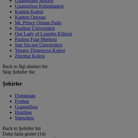
Guangdong Müzesi
Guangzhou Kütüphanesi
Kanton Kulesi
Kanton Operası
Mt. Prince Orman Parkı
Nanling Üniversitesi
Our Lady of Lourdes Kilisesi
Pazhou Fuar Merkezi
Sun Yat-sen Üniversitesi
Yengeç Dönencesi Kulesi
Zhenhai Kulesi
Back to İlgi alanları list
Skip Şehirler list
Şehirler
Dongguan
Foshan
Guangzhou
Huizhou
Shenzhen
Back to Şehirler list
Daha fazla göster (14)