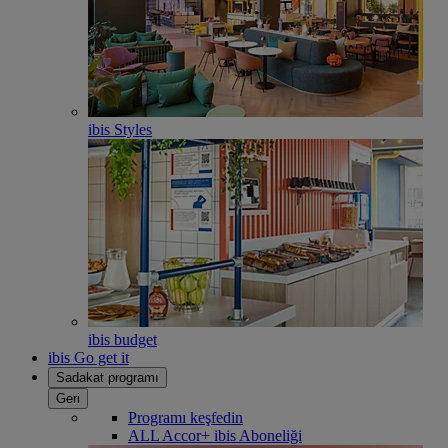
ibis Styles
ibis budget
ibis Go get it
Sadakat programı
Geri
Programı keşfedin
ALL Accor+ ibis Aboneliği