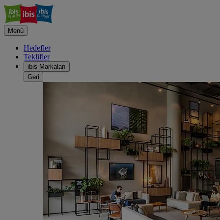
Menü
Hedefler
Teklifler
ibis Markaları
Geri