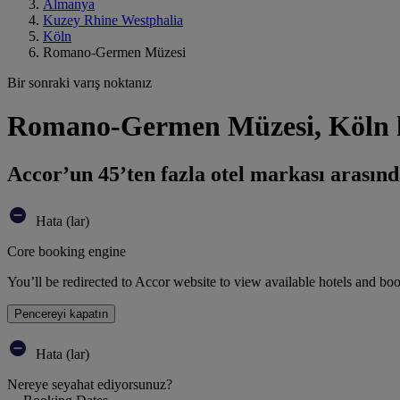
Almanya
Kuzey Rhine Westphalia
Köln
Romano-Germen Müzesi
Bir sonraki varış noktanız
Romano-Germen Müzesi, Köln k
Accor’un 45’ten fazla otel markası arasınd
Hata (lar)
Core booking engine
You’ll be redirected to Accor website to view available hotels and bo
Pencereyi kapatın
Hata (lar)
Nereye seyahat ediyorsunuz?