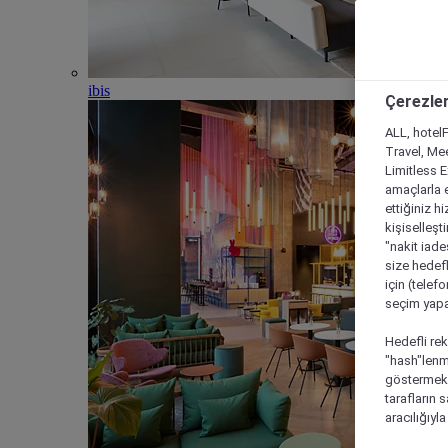
ibis
Çerezler
ALL, hotelF
Travel, Mee
Limitless 
amaçlarla e
ettiğiniz h
kişiselleşt
"nakit iade
size hedefl
için (telef
seçim yapab
Hedefli rek
"hash"lenmi
göstermek i
tarafların 
aracılığıyl