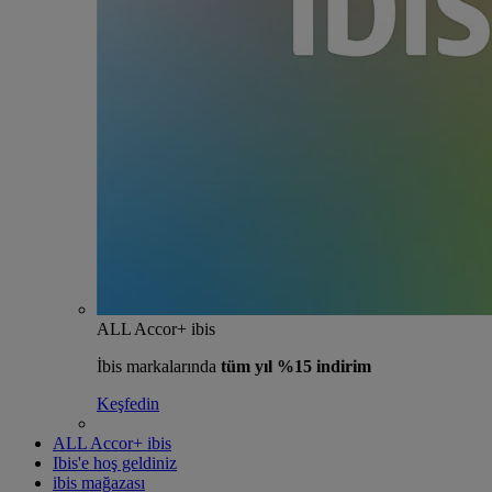
ALL Accor+ ibis
İbis markalarında
tüm yıl %15 indirim
Keşfedin
ALL Accor+ ibis
Ibis'e hoş geldiniz
ibis mağazası