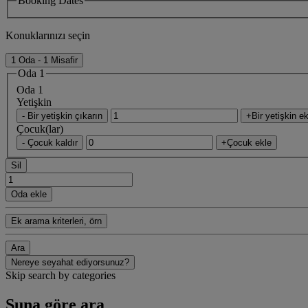
Booking Dates
Konuklarınızı seçin
1 Oda - 1 Misafir
Oda 1
Oda 1
Yetişkin
- Bir yetişkin çıkarın
+Bir yetişkin ek
Çocuk(lar)
- Çocuk kaldır
+Çocuk ekle
Sil
Oda ekle
Ek arama kriterleri, örn
Ara
Nereye seyahat ediyorsunuz?
Skip search by categories
Şuna göre ara