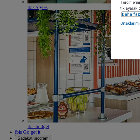
Tercihlerin
ibis Styles
tıklayarak 
Daha fazl
Ortaklarım
ibis budget
ibis Go get it
Sadakat programı