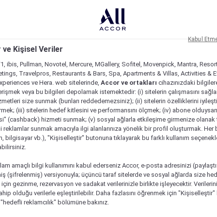
Kabul Etm
 ve Kişisel Veriler
1, ibis, Pullman, Novotel, Mercure, MGallery, Sofitel, Movenpick, Mantra, Resor
tings, Travelpros, Restaurants & Bars, Spa, Apartments & Villas, Activities & E
Experiences ve Hera. web sitelerinde,
Accor ve ortakları
cihazınızdaki bilgiler
rişmek veya bu bilgileri depolamak istemektedir: (i) sitelerin çalışmasını sağl
izmetleri size sunmak (bunları reddedemezsiniz); (ii) sitelerin özelliklerini iyileş
irmek; (iii) sitelerin hedef kitlesini ve performansını ölçmek; (iv) abone olduysan
si" (cashback) hizmeti sunmak; (v) sosyal ağlarla etkileşime girmenize olanak 
i reklamlar sunmak amacıyla ilgi alanlarınıza yönelik bir profil oluşturmak. Her b
on, bilgisayar vb.), "Kişiselleştir" butonuna tıklayarak bu farklı kullanım seçenek
ilirsiniz.
lam amaçlı bilgi kullanımını kabul ederseniz Accor, e-posta adresinizi (paylaşt
ş (şifrelenmiş) versiyonuyla; üçüncü taraf sitelerde ve sosyal ağlarda size hed
çin gezinme, rezervasyon ve sadakat verilerinizle birlikte işleyecektir. Verileri
sahip olduğu verilerle eşleştirilebilir. Daha fazlasını öğrenmek için "Kişiselleştir
a "hedefli reklamcılık" bölümüne bakınız.