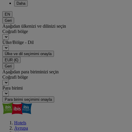
Daha
EN
Geri
Aşağıdan ülkenizi ve dilinizi seçin
Coğrafi bölge
Ülke/Bölge - Dil
Ülke ve dil seçimimi onayla
EUR
(€)
Geri
Aşağıdan para biriminizi seçin
Coğrafi bölge
Para birimi
Para birimi seçimimi onayla
Hotels
Avrupa