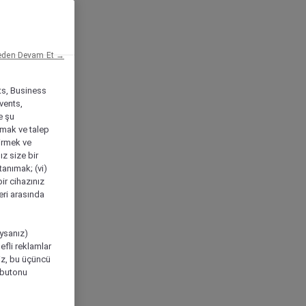
eden Devam Et →
ts, Business
vents,
e şu
amak ve talep
tirmek ve
ız size bir
tanımak; (vi)
ir cihazınız
leri arasında
ıysanız)
efli reklamlar
niz, bu üçüncü
" butonu