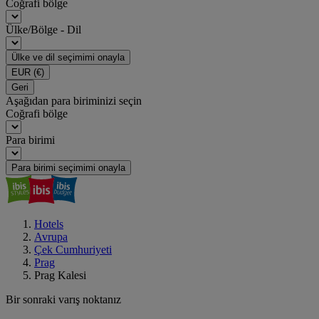
Coğrafi bölge
Ülke/Bölge - Dil
Ülke ve dil seçimimi onayla
EUR
(€)
Geri
Aşağıdan para biriminizi seçin
Coğrafi bölge
Para birimi
Para birimi seçimimi onayla
Hotels
Avrupa
Çek Cumhuriyeti
Prag
Prag Kalesi
Bir sonraki varış noktanız