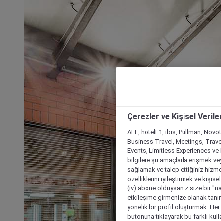
Çerezler ve Kişisel Verile
ALL, hotelF1, ibis, Pullman, Novo
Business Travel, Meetings, Travel
Events, Limitless Experiences ve 
bilgilere şu amaçlarla erişmek vey
sağlamak ve talep ettiğiniz hizmet
özelliklerini iyileştirmek ve kişise
(iv) abone olduysanız size bir "n
etkileşime girmenize olanak tanım
yönelik bir profil oluşturmak. Her b
butonuna tıklayarak bu farklı kul