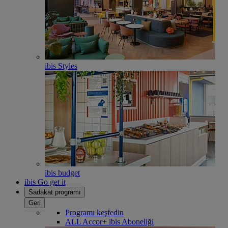
ibis Styles
ibis budget
ibis Go get it
Sadakat programı
Geri
Programı keşfedin
ALL Accor+ ibis Aboneliği