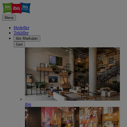
Menü
Hedefler
Teklifler
ibis Markaları
Geri
ibis