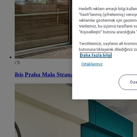
Hedefli reklam amaçlı bilgi kulla
"hash"lenmiş (şifrelenmiş) versiy
reklamlar göstermek için gezinme, 
Verileriniz, bu üçüncü tarafların s
"Kişiselleştir" butonu aracılığıyl
Tercihlerinizi, sayfanın alt kısmı
butonuna tıklayarak dilediğiniz za
Daha fazla bilgi
/ 5
Ortaklarımız
ibis Praha Mala Strana
Öze