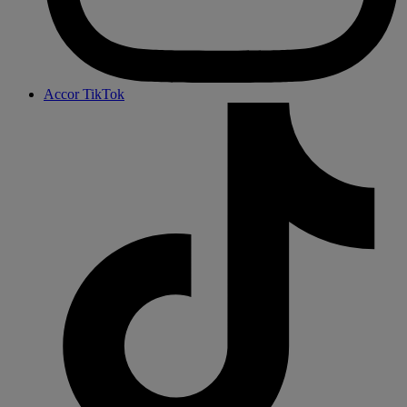
Accor TikTok