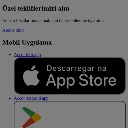
Özel tekliflerimizi alın
En son fırsatlarımızı almak için haber bültenine üye olun
Abone olun
Mobil Uygulama
Accor iOS app
Accor Android app
O
BT
E
R
N
O