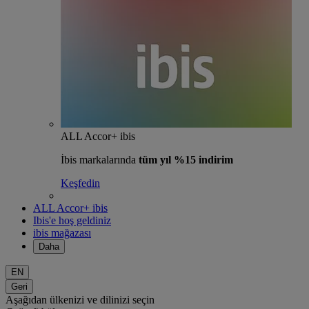
ALL Accor+ ibis
İbis markalarında
tüm yıl %15 indirim
Keşfedin
ALL Accor+ ibis
Ibis'e hoş geldiniz
ibis mağazası
Daha
EN
Geri
Aşağıdan ülkenizi ve dilinizi seçin