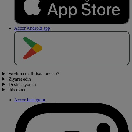
Accor Android app
O
BT
E
R
N
O
Yardıma mı ihtiyacınız var?
Ziyaret edin
Destinasyonlar
ibis evreni
Accor Instagram