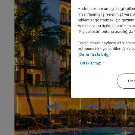
Hedefli reklam amaçlı bilgi kulla
"hash"lenmiş (şifrelenmiş) versiy
reklamlar göstermek için gezinme, 
Verileriniz, bu üçüncü tarafların s
"Kişiselleştir" butonu aracılığıyl
Tercihlerinizi, sayfanın alt kısmı
butonuna tıklayarak dilediğiniz za
Daha fazla bilgi
Ortaklarımız
Öze