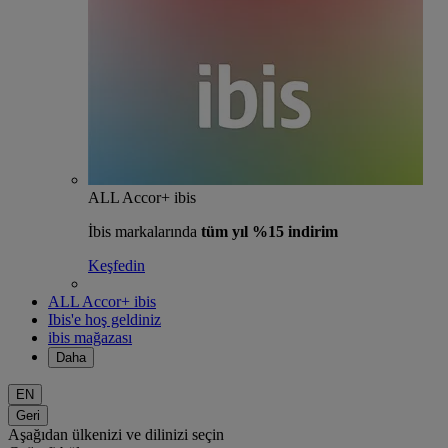
ALL Accor+ ibis
İbis markalarında
tüm yıl %15 indirim
Keşfedin
ALL Accor+ ibis
Ibis'e hoş geldiniz
ibis mağazası
Daha
EN
Geri
Aşağıdan ülkenizi ve dilinizi seçin