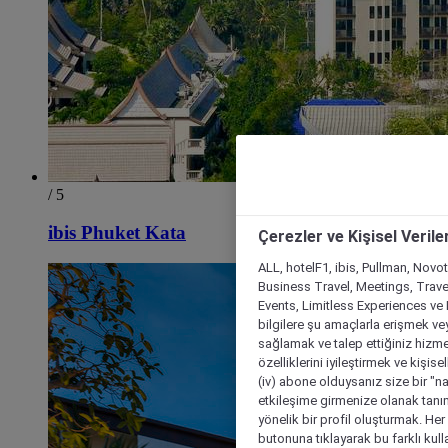
/ 5
ibis Phuket Kata
Çerezler ve Kişisel Verile
ALL, hotelF1, ibis, Pullman, Novo
Business Travel, Meetings, Travel
Events, Limitless Experiences ve 
bilgilere şu amaçlarla erişmek vey
sağlamak ve talep ettiğiniz hizmet
özelliklerini iyileştirmek ve kişise
(iv) abone olduysanız size bir "n
etkileşime girmenize olanak tanım
yönelik bir profil oluşturmak. Her b
butonuna tıklayarak bu farklı kul