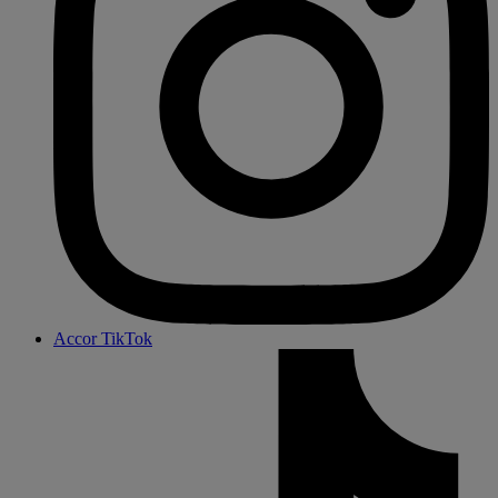
Accor TikTok