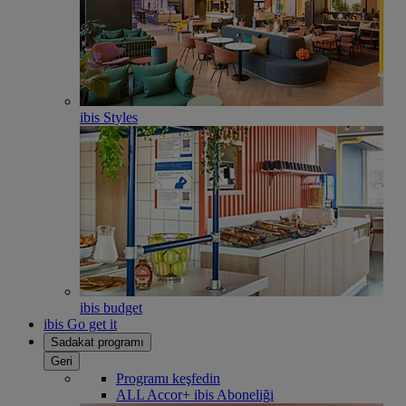
ibis Styles
ibis budget
ibis Go get it
Sadakat programı
Geri
Programı keşfedin
ALL Accor+ ibis Aboneliği