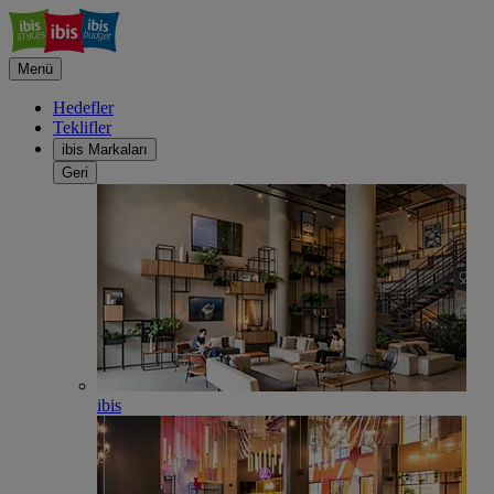
Menü
Hedefler
Teklifler
ibis Markaları
Geri
ibis