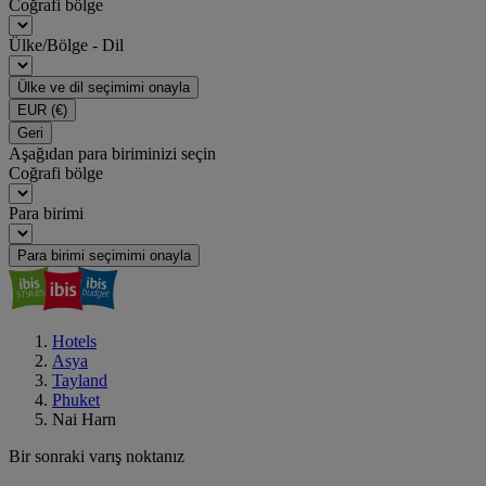
Coğrafi bölge
Ülke/Bölge - Dil
Ülke ve dil seçimimi onayla
EUR
(€)
Geri
Aşağıdan para biriminizi seçin
Coğrafi bölge
Para birimi
Para birimi seçimimi onayla
Hotels
Asya
Tayland
Phuket
Nai Harn
Bir sonraki varış noktanız