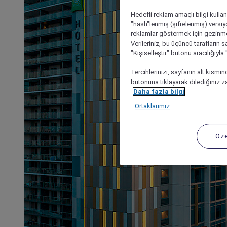
Hedefli reklam amaçlı bilgi kulla
"hash"lenmiş (şifrelenmiş) versiy
reklamlar göstermek için gezinme, 
Verileriniz, bu üçüncü tarafların s
"Kişiselleştir" butonu aracılığıyl
Tercihlerinizi, sayfanın alt kısmı
butonuna tıklayarak dilediğiniz za
Daha fazla bilgi
Ortaklarımız
Öze