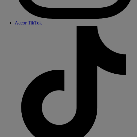
Accor TikTok