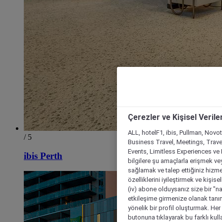
Çerezler ve Kişisel Verile
ALL, hotelF1, ibis, Pullman, Novo
/ 5
Business Travel, Meetings, Travel
Events, Limitless Experiences ve 
ibis Perth
bilgilere şu amaçlarla erişmek vey
sağlamak ve talep ettiğiniz hizmet
özelliklerini iyileştirmek ve kişise
(iv) abone olduysanız size bir "n
etkileşime girmenize olanak tanım
yönelik bir profil oluşturmak. Her b
butonuna tıklayarak bu farklı kul