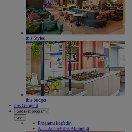
ibis Styles
ibis budget
ibis Go get it
Sadakat programı
Geri
Programı keşfedin
ALL Accor+ ibis Aboneliği