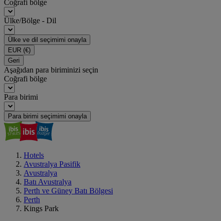
Coğrafi bölge
Ülke/Bölge - Dil
Ülke ve dil seçimimi onayla
EUR
(€)
Geri
Aşağıdan para biriminizi seçin
Coğrafi bölge
Para birimi
Para birimi seçimimi onayla
Hotels
Avustralya Pasifik
Avustralya
Batı Avustralya
Perth ve Güney Batı Bölgesi
Perth
Kings Park