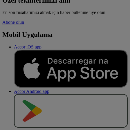
Özel tekliflerimizi alın
En son fırsatlarımızı almak için haber bültenine üye olun
Abone olun
Mobil Uygulama
Accor iOS app
Accor Android app
O
BT
E
R
N
O