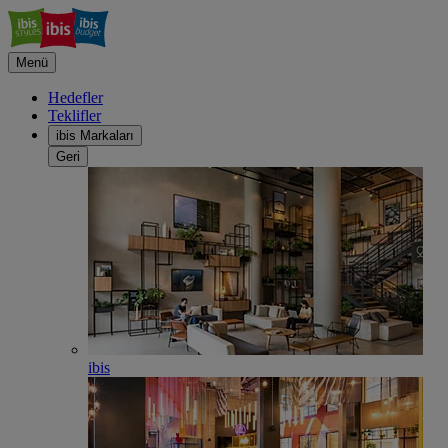
Menü
Hedefler
Teklifler
ibis Markaları
Geri
ibis