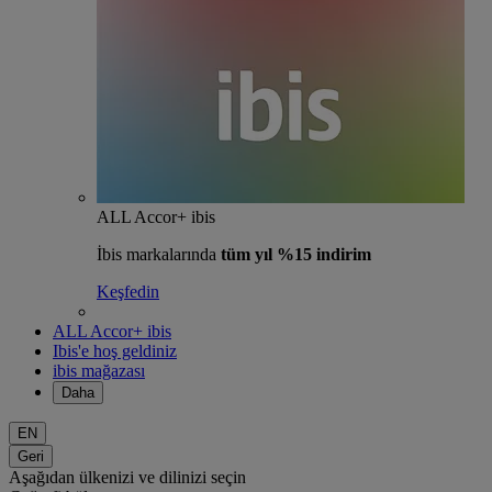
ALL Accor+ ibis
İbis markalarında
tüm yıl %15 indirim
Keşfedin
ALL Accor+ ibis
Ibis'e hoş geldiniz
ibis mağazası
Daha
EN
Geri
Aşağıdan ülkenizi ve dilinizi seçin