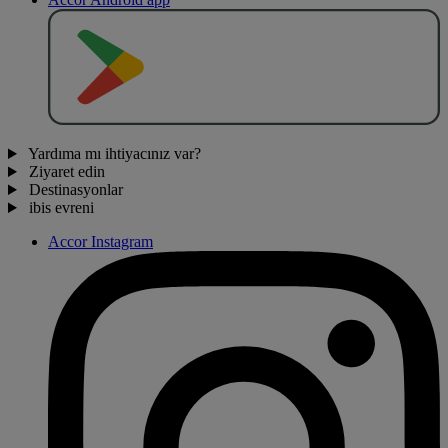
O
BT
E
R
N
O
Yardıma mı ihtiyacınız var?
Ziyaret edin
Destinasyonlar
ibis evreni
Accor Instagram