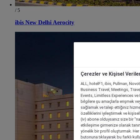
/ 5
ibis New Delhi Aerocity
Çerezler ve Kişisel Verile
ALL, hotelF1, ibis, Pullman, Novo
Business Travel, Meetings, Travel
Events, Limitless Experiences ve 
bilgilere şu amaçlarla erişmek vey
sağlamak ve talep ettiğiniz hizmet
özelliklerini iyileştirmek ve kişise
(iv) abone olduysanız size bir "n
etkileşime girmenize olanak tanım
yönelik bir profil oluşturmak. Her b
butonuna tıklayarak bu farklı kul