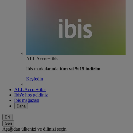
ALL Accor+ ibis
İbis markalarında
tüm yıl %15 indirim
Keşfedin
ALL Accor+ ibis
Ibis'e hoş geldiniz
ibis mağazası
Daha
EN
Geri
Aşağıdan ülkenizi ve dilinizi seçin