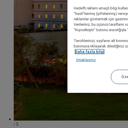
Hedefli reklam amaçlı bilgi kulla
"hash"lenmiş (şifrelenmiş) versiy
reklamlar göstermek için gezinme, 
Verileriniz, bu üçüncü tarafların s
"Kişiselleştir" butonu aracılığıyl
Tercihlerinizi, sayfanın alt kısmı
butonuna tıklayarak dilediğiniz za
Daha fazla bilgi
Ortaklarımız
Öze
/ 5