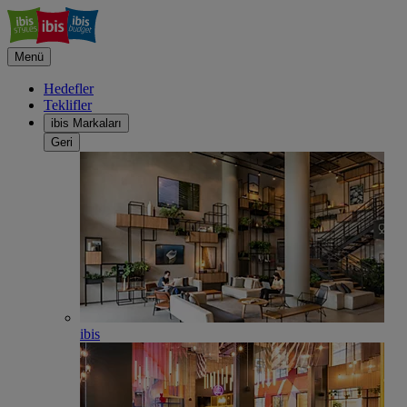
Menü
Hedefler
Teklifler
ibis Markaları
Geri
ibis