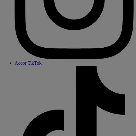
Accor TikTok