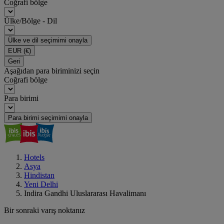
Coğrafi bölge
Ülke/Bölge - Dil
Ülke ve dil seçimimi onayla
EUR
(€)
Geri
Aşağıdan para biriminizi seçin
Coğrafi bölge
Para birimi
Para birimi seçimimi onayla
Hotels
Asya
Hindistan
Yeni Delhi
Indira Gandhi Uluslararası Havalimanı
Bir sonraki varış noktanız