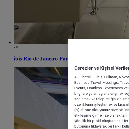
/ 5
ibis Rio de Janeiro Parque Olimpico
Çerezler ve Kişisel Verile
ALL, hotelF1, ibis, Pullman, Novo
Business Travel, Meetings, Travel
Events, Limitless Experiences ve 
bilgilere şu amaçlarla erişmek vey
sağlamak ve talep ettiğiniz hizmet
özelliklerini iyileştirmek ve kişise
(iv) abone olduysanız size bir "n
etkileşime girmenize olanak tanım
yönelik bir profil oluşturmak. Her b
butonuna tıklayarak bu farklı kul