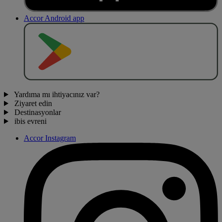
Accor Android app
O
BT
E
R
N
O
Yardıma mı ihtiyacınız var?
Ziyaret edin
Destinasyonlar
ibis evreni
Accor Instagram