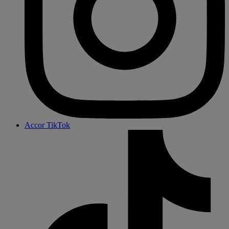
Accor TikTok