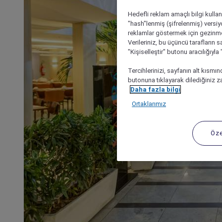
Hedefli reklam amaçlı bilgi kulla
"hash"lenmiş (şifrelenmiş) versiy
reklamlar göstermek için gezinme, 
Verileriniz, bu üçüncü tarafların s
"Kişiselleştir" butonu aracılığıyl
Tercihlerinizi, sayfanın alt kısmı
butonuna tıklayarak dilediğiniz za
Daha fazla bilgi
Ortaklarımız
Öze