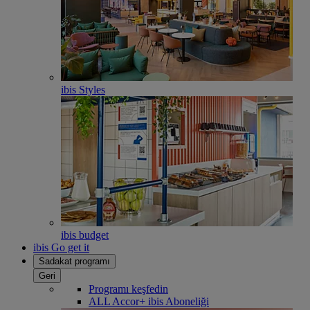
ibis Styles
ibis budget
ibis Go get it
Sadakat programı
Geri
Programı keşfedin
ALL Accor+ ibis Aboneliği