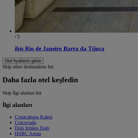
/ 5
ibis Rio de Janeiro Barra da Tijuca
Otel fiyatlarını görün
Skip other destinations list
Daha fazla otel keşfedin
Skip İlgi alanları list
İlgi alanları
Copacabana Kalesi
Corcovado
Dois Irmãos Dağı
HSBC Arena