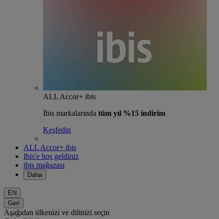
ALL Accor+ ibis
İbis markalarında
tüm yıl %15 indirim
Keşfedin
ALL Accor+ ibis
Ibis'e hoş geldiniz
ibis mağazası
Daha
EN
Geri
Aşağıdan ülkenizi ve dilinizi seçin