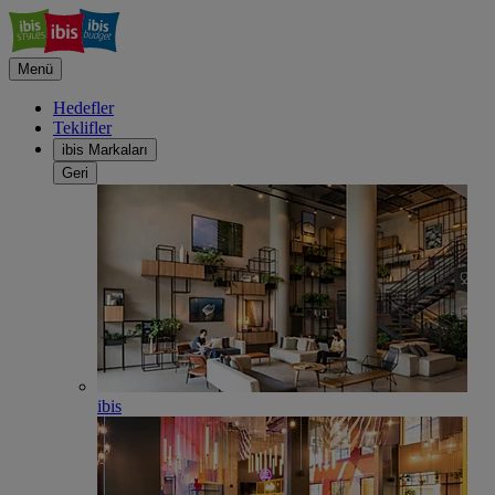
Menü
Hedefler
Teklifler
ibis Markaları
Geri
ibis