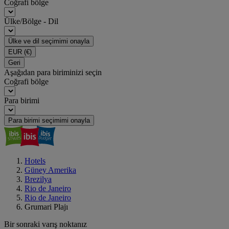
Coğrafi bölge
Ülke/Bölge - Dil
Ülke ve dil seçimimi onayla
EUR
(€)
Geri
Aşağıdan para biriminizi seçin
Coğrafi bölge
Para birimi
Para birimi seçimimi onayla
Hotels
Güney Amerika
Brezilya
Rio de Janeiro
Rio de Janeiro
Grumari Plajı
Bir sonraki varış noktanız