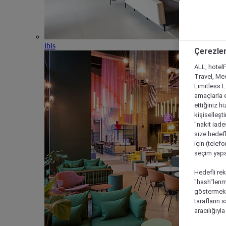
ibis
Çerezler
ALL, hotelF
Travel, Mee
Limitless 
amaçlarla e
ettiğiniz h
kişiselleşt
"nakit iade
size hedefl
için (telef
seçim yapab
Hedefli rek
"hash"lenmi
göstermek i
tarafların 
aracılığıyl