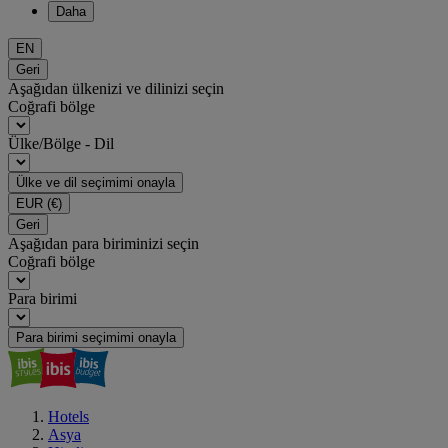
Daha
EN
Geri
Aşağıdan ülkenizi ve dilinizi seçin
Coğrafi bölge
Ülke/Bölge - Dil
Ülke ve dil seçimimi onayla
EUR
(€)
Geri
Aşağıdan para biriminizi seçin
Coğrafi bölge
Para birimi
Para birimi seçimimi onayla
Hotels
Asya