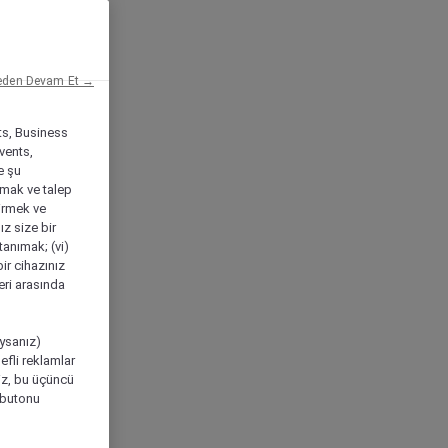
eden Devam Et →
ts, Business
vents,
e şu
amak ve talep
tirmek ve
ız size bir
tanımak; (vi)
ir cihazınız
leri arasında
ıysanız)
efli reklamlar
niz, bu üçüncü
" butonu