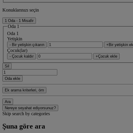
Konuklarınızı seçin
1 Oda - 1 Misafir
Oda 1
Oda 1
Yetişkin
- Bir yetişkin çıkarın
+Bir yetişkin ek
Çocuk(lar)
- Çocuk kaldır
+Çocuk ekle
Sil
Oda ekle
Ek arama kriterleri, örn
Ara
Nereye seyahat ediyorsunuz?
Skip search by categories
Şuna göre ara