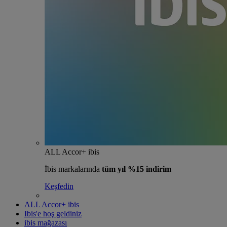
ALL Accor+ ibis
İbis markalarında
tüm yıl %15 indirim
Keşfedin
ALL Accor+ ibis
Ibis'e hoş geldiniz
ibis mağazası