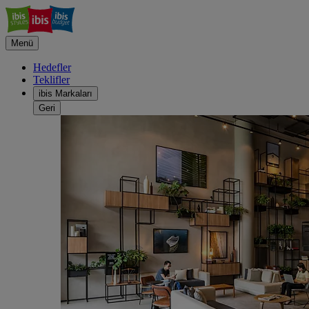
Menü
Hedefler
Teklifler
ibis Markaları
Geri