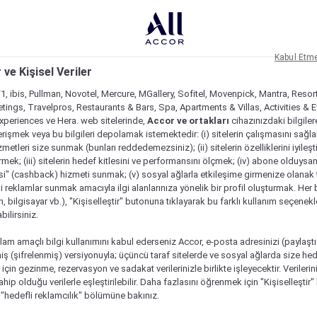
Kabul Etm
 ve Kişisel Veriler
1, ibis, Pullman, Novotel, Mercure, MGallery, Sofitel, Movenpick, Mantra, Resor
tings, Travelpros, Restaurants & Bars, Spa, Apartments & Villas, Activities & E
Experiences ve Hera. web sitelerinde,
Accor ve ortakları
cihazınızdaki bilgiler
rişmek veya bu bilgileri depolamak istemektedir: (i) sitelerin çalışmasını sağl
izmetleri size sunmak (bunları reddedemezsiniz); (ii) sitelerin özelliklerini iyileş
irmek; (iii) sitelerin hedef kitlesini ve performansını ölçmek; (iv) abone olduysan
si" (cashback) hizmeti sunmak; (v) sosyal ağlarla etkileşime girmenize olanak 
i reklamlar sunmak amacıyla ilgi alanlarınıza yönelik bir profil oluşturmak. Her b
on, bilgisayar vb.), "Kişiselleştir" butonuna tıklayarak bu farklı kullanım seçenek
ilirsiniz.
lam amaçlı bilgi kullanımını kabul ederseniz Accor, e-posta adresinizi (paylaşt
ş (şifrelenmiş) versiyonuyla; üçüncü taraf sitelerde ve sosyal ağlarda size hed
çin gezinme, rezervasyon ve sadakat verilerinizle birlikte işleyecektir. Verileri
sahip olduğu verilerle eşleştirilebilir. Daha fazlasını öğrenmek için "Kişiselleştir
a "hedefli reklamcılık" bölümüne bakınız.