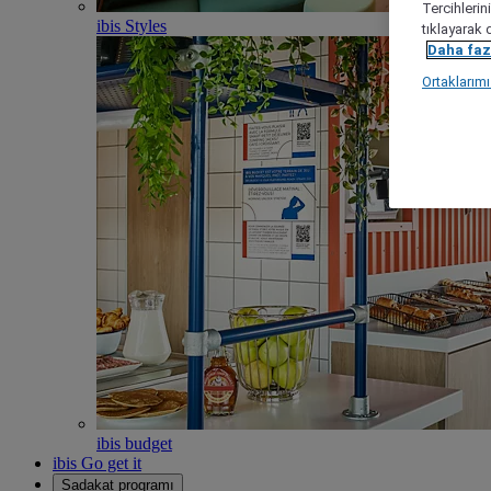
Tercihlerin
ibis Styles
tıklayarak 
Daha fazl
Ortaklarım
ibis budget
ibis Go get it
Sadakat programı