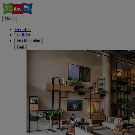
Menü
Hedefler
Teklifler
ibis Markaları
Geri