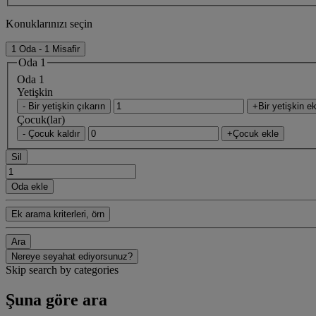
Konuklarınızı seçin
1 Oda - 1 Misafir
Oda 1
Oda 1
Yetişkin
- Bir yetişkin çıkarın
+Bir yetişkin ek
Çocuk(lar)
- Çocuk kaldır
+Çocuk ekle
Sil
Oda ekle
Ek arama kriterleri, örn
Ara
Nereye seyahat ediyorsunuz?
Skip search by categories
Şuna göre ara