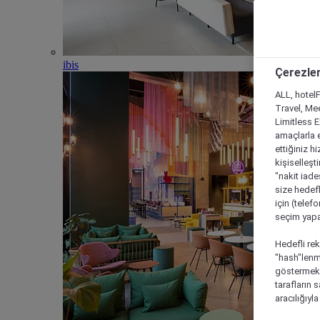
ibis
Çerezler
ALL, hotelF
Travel, Mee
Limitless 
amaçlarla e
ettiğiniz h
kişiselleşt
"nakit iade
size hedefl
için (telef
seçim yapab
Hedefli rek
"hash"lenmi
göstermek i
tarafların 
aracılığıyl