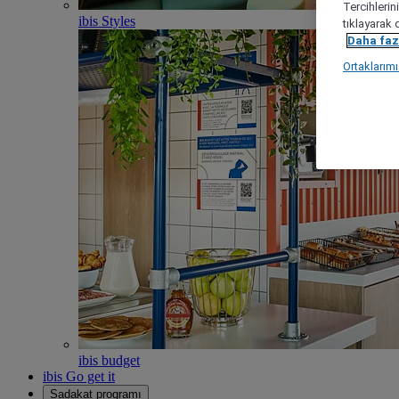
Tercihlerin
ibis Styles
tıklayarak 
Daha fazl
Ortaklarım
ibis budget
ibis Go get it
Sadakat programı