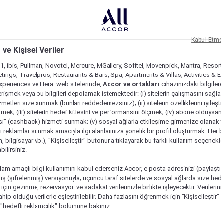
Kabul Etm
 ve Kişisel Veriler
1, ibis, Pullman, Novotel, Mercure, MGallery, Sofitel, Movenpick, Mantra, Resor
tings, Travelpros, Restaurants & Bars, Spa, Apartments & Villas, Activities & E
Experiences ve Hera. web sitelerinde,
Accor ve ortakları
cihazınızdaki bilgiler
rişmek veya bu bilgileri depolamak istemektedir: (i) sitelerin çalışmasını sağl
izmetleri size sunmak (bunları reddedemezsiniz); (ii) sitelerin özelliklerini iyileş
irmek; (iii) sitelerin hedef kitlesini ve performansını ölçmek; (iv) abone olduysan
si" (cashback) hizmeti sunmak; (v) sosyal ağlarla etkileşime girmenize olanak 
i reklamlar sunmak amacıyla ilgi alanlarınıza yönelik bir profil oluşturmak. Her b
on, bilgisayar vb.), "Kişiselleştir" butonuna tıklayarak bu farklı kullanım seçenek
ilirsiniz.
lam amaçlı bilgi kullanımını kabul ederseniz Accor, e-posta adresinizi (paylaşt
ş (şifrelenmiş) versiyonuyla; üçüncü taraf sitelerde ve sosyal ağlarda size hed
çin gezinme, rezervasyon ve sadakat verilerinizle birlikte işleyecektir. Verileri
sahip olduğu verilerle eşleştirilebilir. Daha fazlasını öğrenmek için "Kişiselleştir
a "hedefli reklamcılık" bölümüne bakınız.