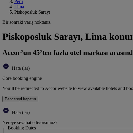
Peru
Lima
Piskoposluk Sarayı
Bir sonraki varış noktanız
Piskoposluk Sarayı, Lima konum
Accor’un 45’ten fazla otel markası arasınd
Hata (lar)
Core booking engine
You’ll be redirected to Accor website to view available hotels and bo
Pencereyi kapatın
Hata (lar)
Nereye seyahat ediyorsunuz?
Booking Dates