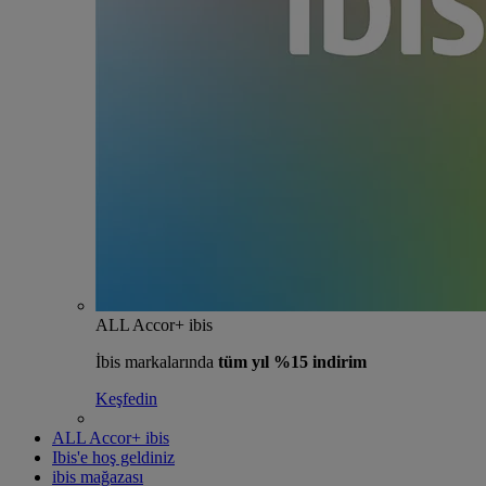
ALL Accor+ ibis
İbis markalarında
tüm yıl %15 indirim
Keşfedin
ALL Accor+ ibis
Ibis'e hoş geldiniz
ibis mağazası