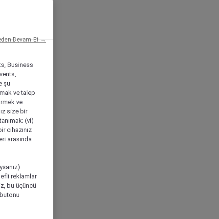
eden Devam Et →
ts, Business
vents,
e şu
amak ve talep
tirmek ve
ız size bir
tanımak; (vi)
ir cihazınız
leri arasında
ıysanız)
efli reklamlar
niz, bu üçüncü
" butonu