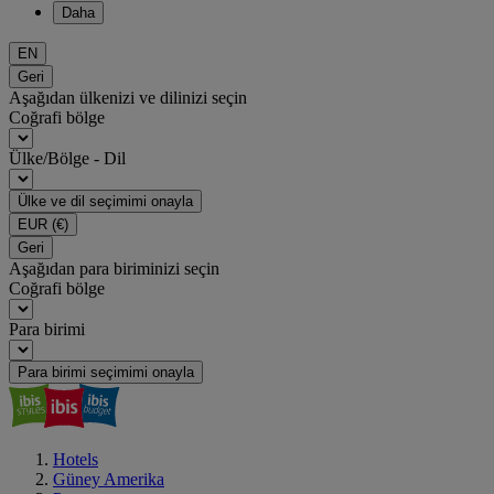
Daha
EN
Geri
Aşağıdan ülkenizi ve dilinizi seçin
Coğrafi bölge
Ülke/Bölge - Dil
Ülke ve dil seçimimi onayla
EUR
(€)
Geri
Aşağıdan para biriminizi seçin
Coğrafi bölge
Para birimi
Para birimi seçimimi onayla
Hotels
Güney Amerika