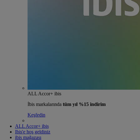
ALL Accor+ ibis
İbis markalarında
tüm yıl %15 indirim
Keşfedin
ALL Accor+ ibis
Ibis'e hoş geldiniz
ibis mağazası