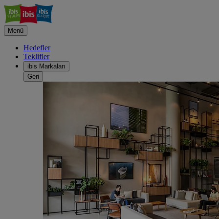
Menü
Hedefler
Teklifler
ibis Markaları
Geri