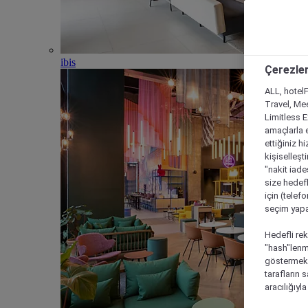
ibis
Çerezler
ALL, hotelF
Travel, Mee
Limitless 
amaçlarla e
ettiğiniz h
kişiselleşt
"nakit iade
size hedefl
için (telef
seçim yapab
Hedefli rek
"hash"lenmi
göstermek i
tarafların 
aracılığıyl