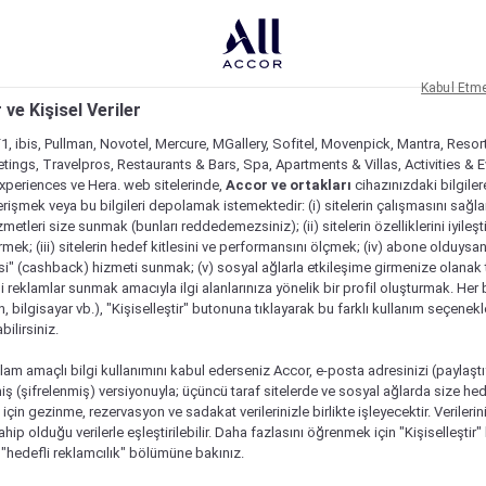
Kabul Etm
 ve Kişisel Veriler
1, ibis, Pullman, Novotel, Mercure, MGallery, Sofitel, Movenpick, Mantra, Resor
tings, Travelpros, Restaurants & Bars, Spa, Apartments & Villas, Activities & E
Experiences ve Hera. web sitelerinde,
Accor ve ortakları
cihazınızdaki bilgiler
rişmek veya bu bilgileri depolamak istemektedir: (i) sitelerin çalışmasını sağl
izmetleri size sunmak (bunları reddedemezsiniz); (ii) sitelerin özelliklerini iyileş
irmek; (iii) sitelerin hedef kitlesini ve performansını ölçmek; (iv) abone olduysan
si" (cashback) hizmeti sunmak; (v) sosyal ağlarla etkileşime girmenize olanak 
i reklamlar sunmak amacıyla ilgi alanlarınıza yönelik bir profil oluşturmak. Her b
on, bilgisayar vb.), "Kişiselleştir" butonuna tıklayarak bu farklı kullanım seçenek
ilirsiniz.
lam amaçlı bilgi kullanımını kabul ederseniz Accor, e-posta adresinizi (paylaşt
ş (şifrelenmiş) versiyonuyla; üçüncü taraf sitelerde ve sosyal ağlarda size hed
çin gezinme, rezervasyon ve sadakat verilerinizle birlikte işleyecektir. Verileri
sahip olduğu verilerle eşleştirilebilir. Daha fazlasını öğrenmek için "Kişiselleştir
a "hedefli reklamcılık" bölümüne bakınız.