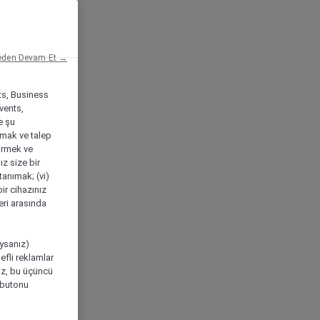
eden Devam Et →
ts, Business
vents,
e şu
amak ve talep
tirmek ve
ız size bir
tanımak; (vi)
ir cihazınız
leri arasında
ıysanız)
efli reklamlar
niz, bu üçüncü
" butonu