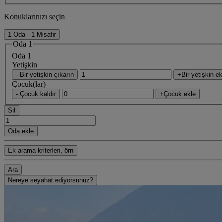
Konuklarınızı seçin
1 Oda - 1 Misafir
Oda 1
Oda 1
Yetişkin
- Bir yetişkin çıkarın
+Bir yetişkin ek
Çocuk(lar)
- Çocuk kaldır
+Çocuk ekle
Sil
Oda ekle
Ek arama kriterleri, örn
Ara
Nereye seyahat ediyorsunuz?