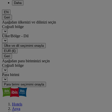
Daha
EN
Geri
Aşağıdan ülkenizi ve dilinizi seçin
Coğrafi bölge
Ülke/Bölge - Dil
Ülke ve dil seçimimi onayla
EUR
(€)
Geri
Aşağıdan para biriminizi seçin
Coğrafi bölge
Para birimi
Para birimi seçimimi onayla
Hotels
Asya