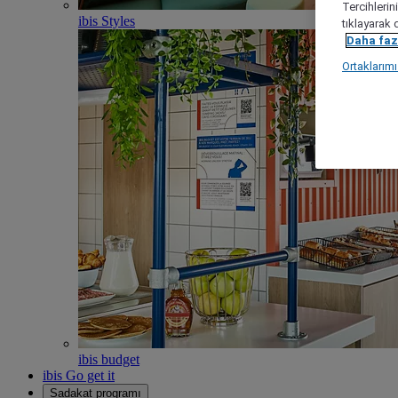
Tercihlerin
ibis Styles
tıklayarak 
Daha fazl
Ortaklarım
ibis budget
ibis Go get it
Sadakat programı