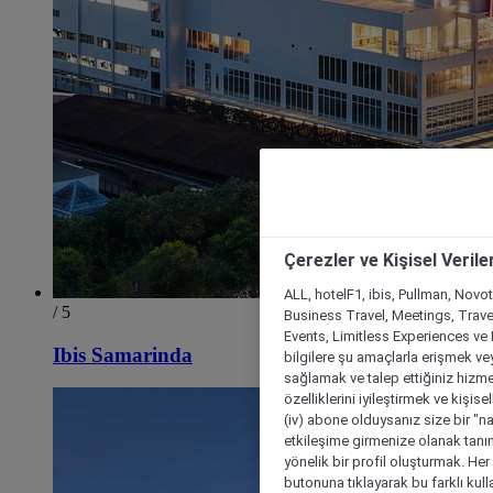
Çerezler ve Kişisel Verile
ALL, hotelF1, ibis, Pullman, Novo
/ 5
Business Travel, Meetings, Travel
Events, Limitless Experiences ve 
Ibis Samarinda
bilgilere şu amaçlarla erişmek vey
sağlamak ve talep ettiğiniz hizmet
özelliklerini iyileştirmek ve kişise
(iv) abone olduysanız size bir "n
etkileşime girmenize olanak tanım
yönelik bir profil oluşturmak. Her b
butonuna tıklayarak bu farklı kul