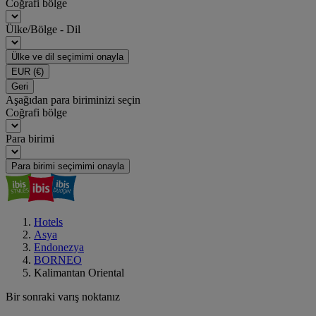
Coğrafi bölge
Ülke/Bölge - Dil
Ülke ve dil seçimimi onayla
EUR
(€)
Geri
Aşağıdan para biriminizi seçin
Coğrafi bölge
Para birimi
Para birimi seçimimi onayla
Hotels
Asya
Endonezya
BORNEO
Kalimantan Oriental
Bir sonraki varış noktanız