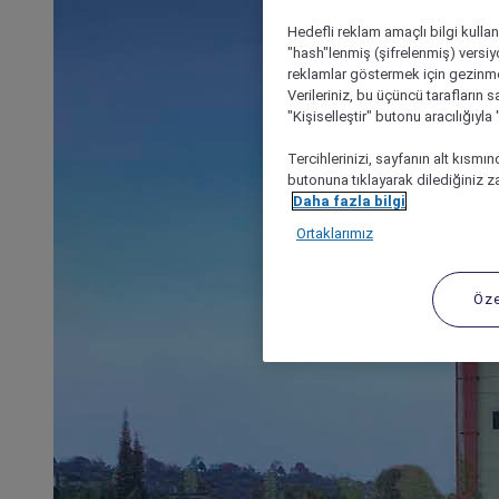
Hedefli reklam amaçlı bilgi kulla
"hash"lenmiş (şifrelenmiş) versiy
reklamlar göstermek için gezinme, 
Verileriniz, bu üçüncü tarafların s
"Kişiselleştir" butonu aracılığıyl
Tercihlerinizi, sayfanın alt kısmı
butonuna tıklayarak dilediğiniz za
Daha fazla bilgi
Ortaklarımız
Öze