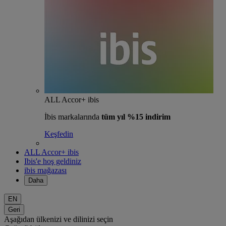
ALL Accor+ ibis
İbis markalarında
tüm yıl %15 indirim
Keşfedin
ALL Accor+ ibis
Ibis'e hoş geldiniz
ibis mağazası
Daha
EN
Geri
Aşağıdan ülkenizi ve dilinizi seçin