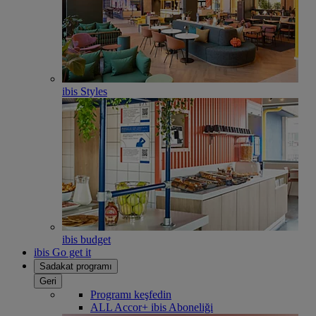
ibis Styles
ibis budget
ibis Go get it
Sadakat programı
Geri
Programı keşfedin
ALL Accor+ ibis Aboneliği