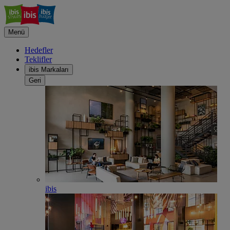
Menü
Hedefler
Teklifler
ibis Markaları
Geri
ibis