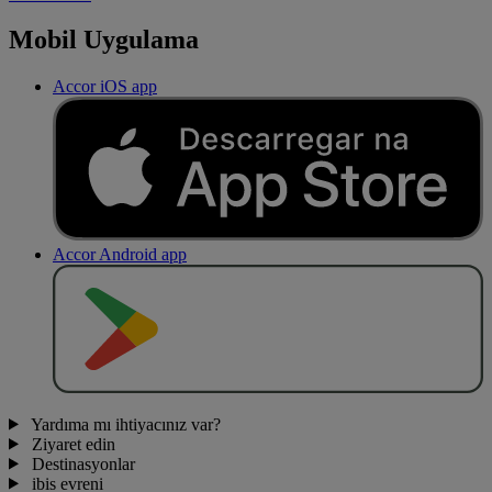
Mobil Uygulama
Accor iOS app
Accor Android app
O
BT
E
R
N
O
Yardıma mı ihtiyacınız var?
Ziyaret edin
Destinasyonlar
ibis evreni