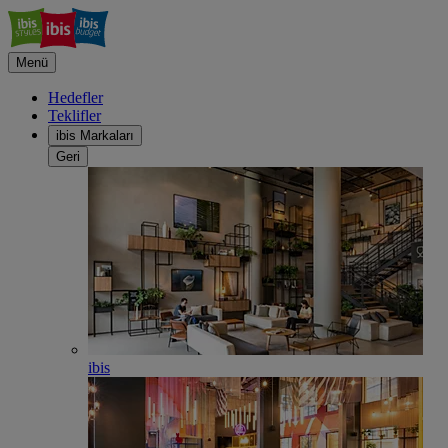
Menü
Hedefler
Teklifler
ibis Markaları
Geri
ibis