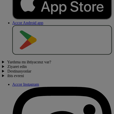
Accor Android app
O
BT
E
R
N
O
Yardıma mı ihtiyacınız var?
Ziyaret edin
Destinasyonlar
ibis evreni
Accor Instagram