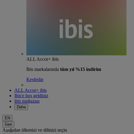
ALL Accor+ ibis
İbis markalarında
tüm yıl %15 indirim
Keşfedin
ALL Accor+ ibis
Ibis'e hoş geldiniz
ibis mağazası
Daha
EN
Geri
Aşağıdan ülkenizi ve dilinizi seçin