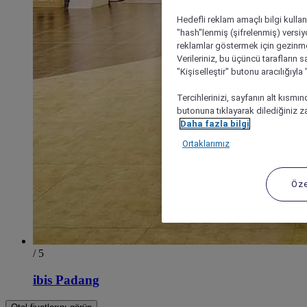
Hedefli reklam amaçlı bilgi kulla
"hash"lenmiş (şifrelenmiş) versiy
reklamlar göstermek için gezinme, 
Verileriniz, bu üçüncü tarafların s
"Kişiselleştir" butonu aracılığıyl
Tercihlerinizi, sayfanın alt kısmı
butonuna tıklayarak dilediğiniz za
Daha fazla bilgi
Ortaklarımız
Öze
/ 5
ibis Padang