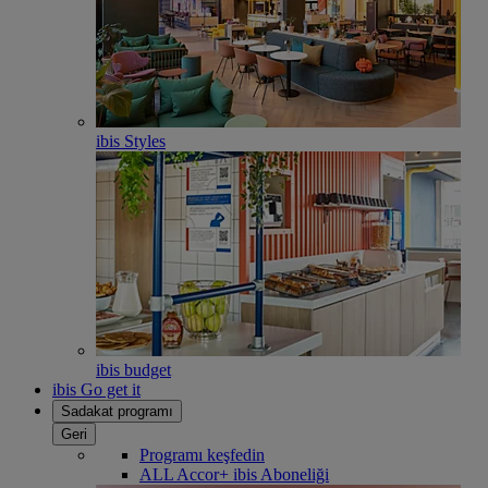
ibis Styles
ibis budget
ibis Go get it
Sadakat programı
Geri
Programı keşfedin
ALL Accor+ ibis Aboneliği