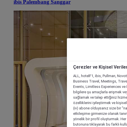
ibis Palembang Sanggar
Çerezler ve Kişisel Verile
ALL, hotelF1, ibis, Pullman, Novo
Business Travel, Meetings, Travel
Events, Limitless Experiences ve 
bilgilere şu amaçlarla erişmek vey
sağlamak ve talep ettiğiniz hizmet
özelliklerini iyileştirmek ve kişise
(iv) abone olduysanız size bir "n
etkileşime girmenize olanak tanım
yönelik bir profil oluşturmak. Her b
butonuna tıklayarak bu farklı kul