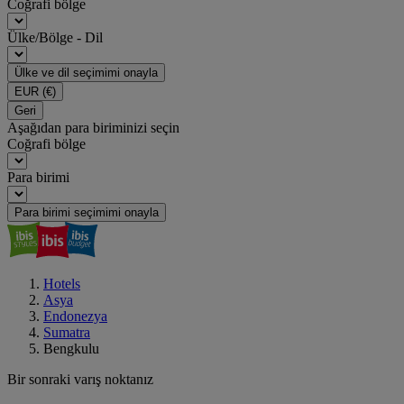
Coğrafi bölge
Ülke/Bölge - Dil
Ülke ve dil seçimimi onayla
EUR
(€)
Geri
Aşağıdan para biriminizi seçin
Coğrafi bölge
Para birimi
Para birimi seçimimi onayla
Hotels
Asya
Endonezya
Sumatra
Bengkulu
Bir sonraki varış noktanız