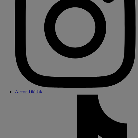
Accor TikTok