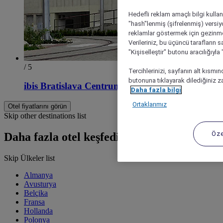
Hedefli reklam amaçlı bilgi kulla
"hash"lenmiş (şifrelenmiş) versiy
reklamlar göstermek için gezinme, 
Verileriniz, bu üçüncü tarafların s
"Kişiselleştir" butonu aracılığıyl
/ 5
Tercihlerinizi, sayfanın alt kısmı
butonuna tıklayarak dilediğiniz za
ibis Bratislava Centrum
Daha fazla bilgi
Ortaklarımız
Otel fiyatlarını görün
Skip other destinations list
Öze
Daha fazla otel keşfedin
Skip Ülkeler list
Almanya
Avusturya
Belçika
Fransa
Hollanda
Polonya