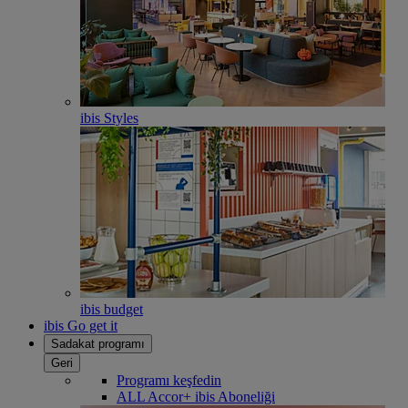
ibis Styles
ibis budget
ibis Go get it
Sadakat programı
Geri
Programı keşfedin
ALL Accor+ ibis Aboneliği