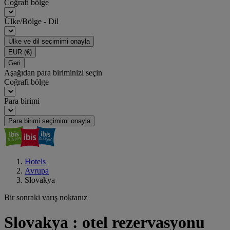
Coğrafi bölge
Ülke/Bölge - Dil
Ülke ve dil seçimimi onayla
EUR
(€)
Geri
Aşağıdan para biriminizi seçin
Coğrafi bölge
Para birimi
Para birimi seçimimi onayla
Hotels
Avrupa
Slovakya
Bir sonraki varış noktanız
Slovakya : otel rezervasyonu