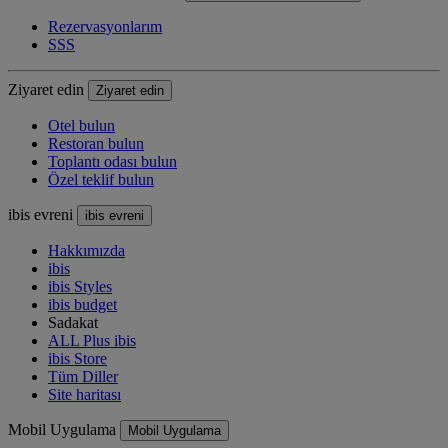
Rezervasyonlarım
SSS
Ziyaret edin
Ziyaret edin
Otel bulun
Restoran bulun
Toplantı odası bulun
Özel teklif bulun
ibis evreni
ibis evreni
Hakkımızda
ibis
ibis Styles
ibis budget
Sadakat
ALL Plus ibis
ibis Store
Tüm Diller
Site haritası
Mobil Uygulama
Mobil Uygulama