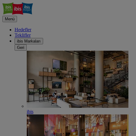
Menü
Hedefler
Teklifler
ibis Markaları
Geri
ibis