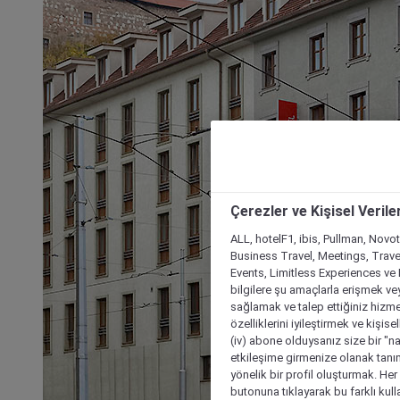
Çerezler ve Kişisel Verile
ALL, hotelF1, ibis, Pullman, Novo
Business Travel, Meetings, Travel
Events, Limitless Experiences ve 
bilgilere şu amaçlarla erişmek vey
sağlamak ve talep ettiğiniz hizmet
özelliklerini iyileştirmek ve kişise
(iv) abone olduysanız size bir "n
etkileşime girmenize olanak tanım
yönelik bir profil oluşturmak. Her b
butonuna tıklayarak bu farklı kul