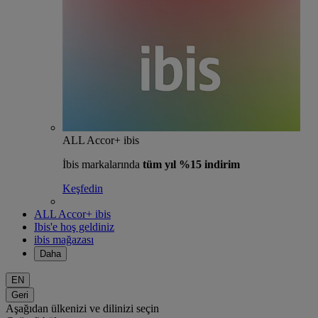
ALL Accor+ ibis
İbis markalarında
tüm yıl %15 indirim
Keşfedin
ALL Accor+ ibis
Ibis'e hoş geldiniz
ibis mağazası
Daha
EN
Geri
Aşağıdan ülkenizi ve dilinizi seçin