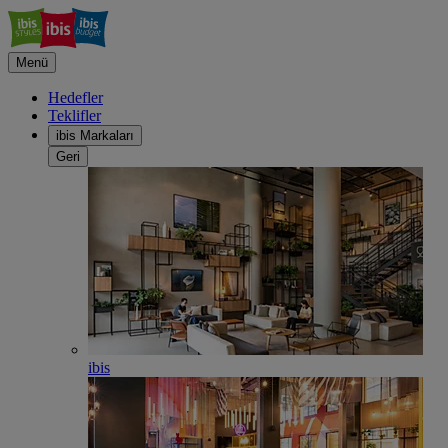
Menü
Hedefler
Teklifler
ibis Markaları
Geri
ibis