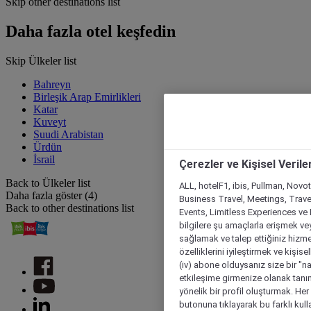
Skip other destinations list
Daha fazla otel keşfedin
Skip Ülkeler list
Bahreyn
Birleşik Arap Emirlikleri
Katar
Kuveyt
Suudi Arabistan
Ürdün
İsrail
Çerezler ve Kişisel Verile
Back to Ülkeler list
ALL, hotelF1, ibis, Pullman, Novo
Daha fazla göster (4)
Business Travel, Meetings, Travel
Back to other destinations list
Events, Limitless Experiences ve 
bilgilere şu amaçlarla erişmek vey
sağlamak ve talep ettiğiniz hizmet
özelliklerini iyileştirmek ve kişise
(iv) abone olduysanız size bir "n
etkileşime girmenize olanak tanım
yönelik bir profil oluşturmak. Her b
butonuna tıklayarak bu farklı kul