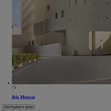
/ 5
ibis Muscat
Otel fiyatlarını görün