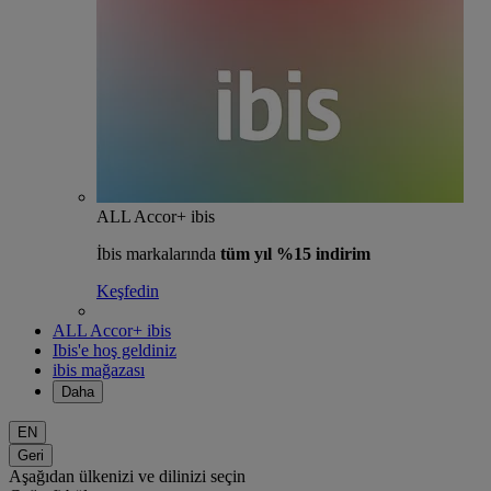
ALL Accor+ ibis
İbis markalarında
tüm yıl %15 indirim
Keşfedin
ALL Accor+ ibis
Ibis'e hoş geldiniz
ibis mağazası
Daha
EN
Geri
Aşağıdan ülkenizi ve dilinizi seçin