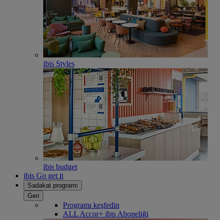
ibis Styles
ibis budget
ibis Go get it
Sadakat programı
Geri
Programı keşfedin
ALL Accor+ ibis Aboneliği