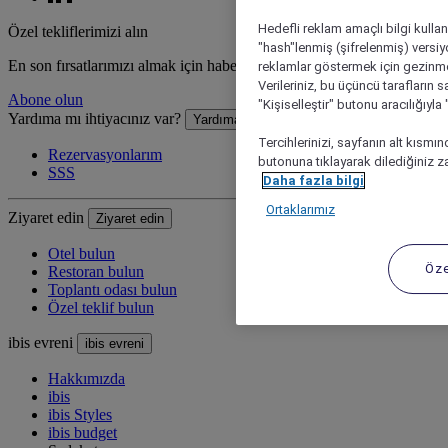
Hedefli reklam amaçlı bilgi kulla
Özel tekliflerimizi alın
"hash"lenmiş (şifrelenmiş) versiy
En son fırsatlarımızı almak için haber bültenine üye olun
reklamlar göstermek için gezinme, 
Verileriniz, bu üçüncü tarafların s
Abone olun
"Kişiselleştir" butonu aracılığıyl
Yardıma mı ihtiyacınız var?
Yardıma mı ihtiyacınız var?
Tercihlerinizi, sayfanın alt kısmı
Rezervasyonlarım
butonuna tıklayarak dilediğiniz za
SSS
Daha fazla bilgi
Ortaklarımız
Ziyaret edin
Ziyaret edin
Otel bulun
Öze
Restoran bulun
Toplantı odası bulun
Özel teklif bulun
ibis evreni
ibis evreni
Hakkımızda
ibis
ibis Styles
ibis budget