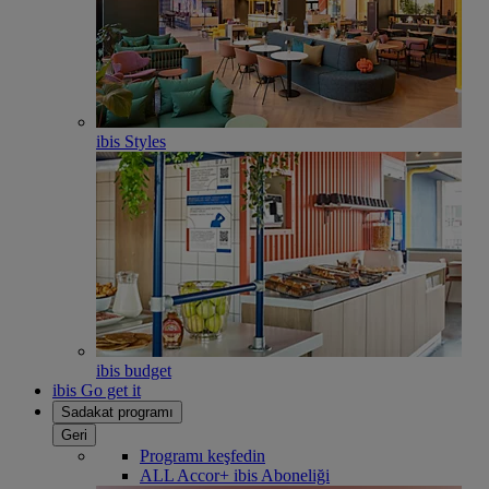
ibis Styles
ibis budget
ibis Go get it
Sadakat programı
Geri
Programı keşfedin
ALL Accor+ ibis Aboneliği