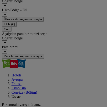
Coğrafi bölge
Ülke/Bölge - Dil
Ülke ve dil seçimimi onayla
EUR
(€)
Geri
Aşağıdan para biriminizi seçin
Coğrafi bölge
Para birimi
Para birimi seçimimi onayla
Hotels
Avrupa
Fransa
Limousin
Corrèze (Bölüm)
Ussac
Bir sonraki varış noktanız