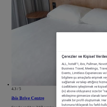
Çerezler ve Kişisel Verile
ALL, hotelF1, ibis, Pullman, Novo
Business Travel, Meetings, Travel
Events, Limitless Experiences ve 
bilgilere şu amaçlarla erişmek vey
sağlamak ve talep ettiğiniz hizmet
özelliklerini iyileştirmek ve kişise
4.3 / 5
(iv) abone olduysanız size bir "n
etkileşime girmenize olanak tanım
ibis Brive Centre
yönelik bir profil oluşturmak. Her b
butonuna tıklayarak bu farklı kul