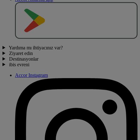
O
BT
E
R
N
O
Yardıma mı ihtiyacınız var?
Ziyaret edin
Destinasyonlar
ibis evreni
Accor Instagram