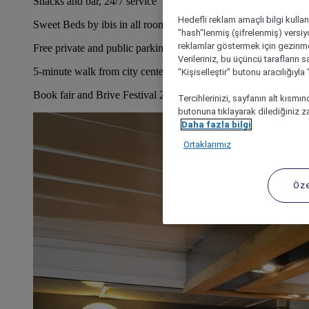
Snacks and bar, 24/7 service
Hedefli reklam amaçlı bilgi kulla
Sweet Beds by ibis in all rooms
"hash"lenmiş (şifrelenmiş) versiy
reklamlar göstermek için gezinme, 
Free private and public parking
Verileriniz, bu üçüncü tarafların s
5-minute walk from city center
"Kişiselleştir" butonu aracılığıyl
Book fair and Brive Festival 2 minutes from the hotel
Tercihlerinizi, sayfanın alt kısmı
butonuna tıklayarak dilediğiniz za
Daha fazla bilgi
Ortaklarımız
Öze