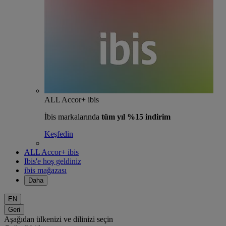
ALL Accor+ ibis
İbis markalarında
tüm yıl %15 indirim
Keşfedin
ALL Accor+ ibis
Ibis'e hoş geldiniz
ibis mağazası
Daha
EN
Geri
Aşağıdan ülkenizi ve dilinizi seçin