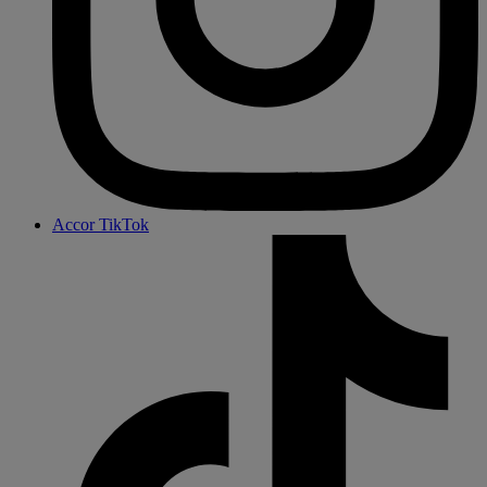
Accor TikTok