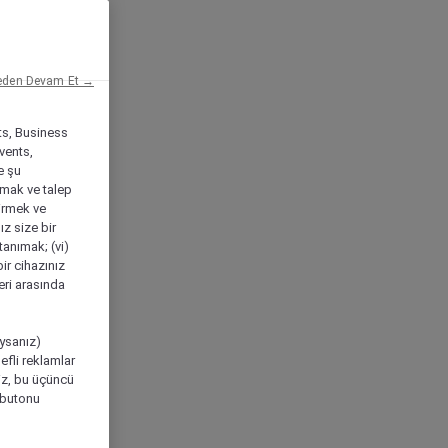
eden Devam Et →
ts, Business
vents,
e şu
amak ve talep
tirmek ve
ız size bir
tanımak; (vi)
ir cihazınız
leri arasında
ıysanız)
efli reklamlar
niz, bu üçüncü
" butonu