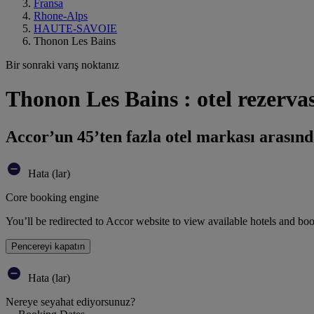
Fransa
Rhone-Alps
HAUTE-SAVOIE
Thonon Les Bains
Bir sonraki varış noktanız
Thonon Les Bains : otel rezerv
Accor’un 45’ten fazla otel markası arasınd
Hata (lar)
Core booking engine
You’ll be redirected to Accor website to view available hotels and bo
Pencereyi kapatın
Hata (lar)
Nereye seyahat ediyorsunuz?