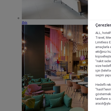
ibis
Çerezler
ALL, hotelF
Travel, Mee
Limitless 
amaçlarla e
ettiğiniz h
kişiselleşt
"nakit iade
size hedefl
için (telef
seçim yapab
Hedefli rek
"hash"lenmi
göstermek i
tarafların 
aracılığıyl