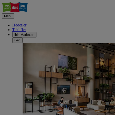
Menü
Hedefler
Teklifler
ibis Markaları
Geri