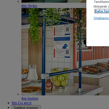
Tercihlerin
ibis Styles
tıklayarak 
Daha fazl
Ortaklarım
ibis budget
ibis Go get it
Sadakat programı