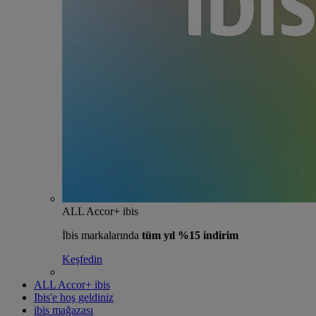
ALL Accor+ ibis
İbis markalarında
tüm yıl %15 indirim
Keşfedin
ALL Accor+ ibis
Ibis'e hoş geldiniz
ibis mağazası