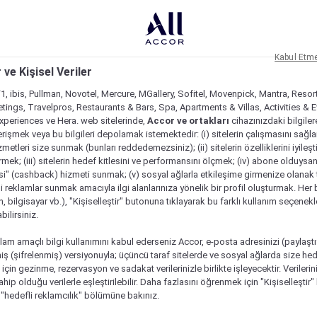
Kabul Etm
 ve Kişisel Veriler
1, ibis, Pullman, Novotel, Mercure, MGallery, Sofitel, Movenpick, Mantra, Resor
tings, Travelpros, Restaurants & Bars, Spa, Apartments & Villas, Activities & E
Experiences ve Hera. web sitelerinde,
Accor ve ortakları
cihazınızdaki bilgiler
rişmek veya bu bilgileri depolamak istemektedir: (i) sitelerin çalışmasını sağl
izmetleri size sunmak (bunları reddedemezsiniz); (ii) sitelerin özelliklerini iyileş
irmek; (iii) sitelerin hedef kitlesini ve performansını ölçmek; (iv) abone olduysan
si" (cashback) hizmeti sunmak; (v) sosyal ağlarla etkileşime girmenize olanak 
i reklamlar sunmak amacıyla ilgi alanlarınıza yönelik bir profil oluşturmak. Her b
on, bilgisayar vb.), "Kişiselleştir" butonuna tıklayarak bu farklı kullanım seçenek
ilirsiniz.
lam amaçlı bilgi kullanımını kabul ederseniz Accor, e-posta adresinizi (paylaşt
ş (şifrelenmiş) versiyonuyla; üçüncü taraf sitelerde ve sosyal ağlarda size hed
çin gezinme, rezervasyon ve sadakat verilerinizle birlikte işleyecektir. Verileri
sahip olduğu verilerle eşleştirilebilir. Daha fazlasını öğrenmek için "Kişiselleştir
a "hedefli reklamcılık" bölümüne bakınız.