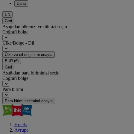
Daha
EN
Geri
Aşağıdan ülkenizi ve dilinizi seçin
Coğrafi bölge
Ülke/Bölge - Dil
Ülke ve dil seçimimi onayla
EUR
(€)
Geri
Aşağıdan para biriminizi seçin
Coğrafi bölge
Para birimi
Para birimi seçimimi onayla
Hotels
Avrupa