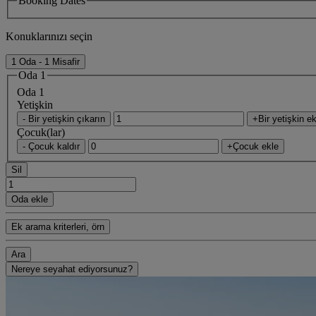
Booking Dates
Konuklarınızı seçin
1 Oda - 1 Misafir
Oda 1
Oda 1
Yetişkin
- Bir yetişkin çıkarın
+Bir yetişkin ek
Çocuk(lar)
- Çocuk kaldır
+Çocuk ekle
Sil
Oda ekle
Ek arama kriterleri, örn
Ara
Nereye seyahat ediyorsunuz?