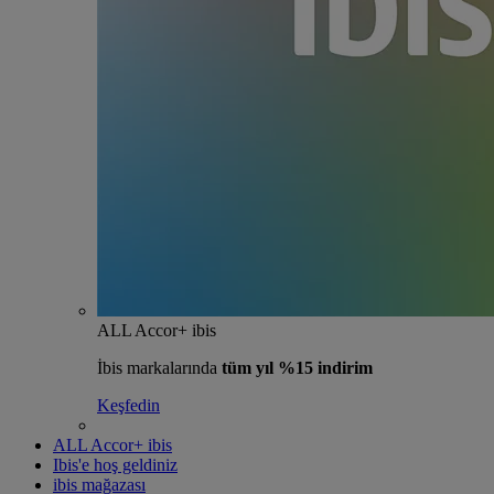
ALL Accor+ ibis
İbis markalarında
tüm yıl %15 indirim
Keşfedin
ALL Accor+ ibis
Ibis'e hoş geldiniz
ibis mağazası