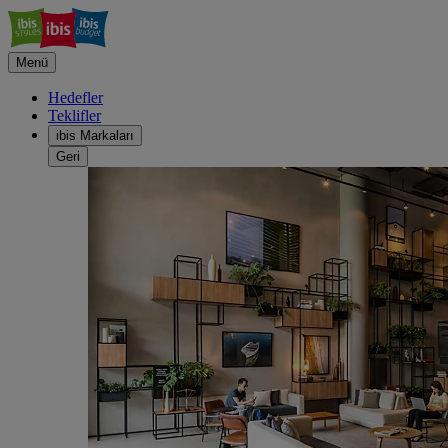
Menü
Hedefler
Teklifler
ibis Markaları
Geri