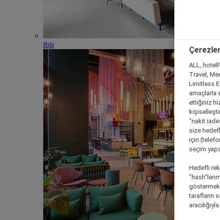
ibis
Çerezler
ALL, hotelF
Travel, Mee
Limitless 
amaçlarla e
ettiğiniz h
kişiselleşt
"nakit iade
size hedefl
için (telef
seçim yapab
Hedefli rek
"hash"lenmi
göstermek i
tarafların 
aracılığıyl