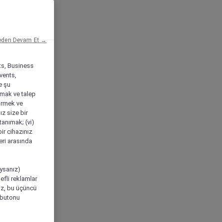
eden Devam Et →
ts, Business
vents,
e şu
amak ve talep
tirmek ve
ız size bir
tanımak; (vi)
ir cihazınız
leri arasında
ıysanız)
efli reklamlar
niz, bu üçüncü
" butonu