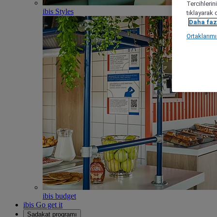
Tercihlerin
ibis Styles
tıklayarak 
Daha fazl
Ortaklarım
ibis budget
ibis Go get it
Sadakat programı