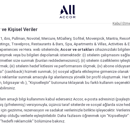
Kabul Etm
 ve Kişisel Veriler
1, ibis, Pullman, Novotel, Mercure, MGallery, Sofitel, Movenpick, Mantra, Resor
tings, Travelpros, Restaurants & Bars, Spa, Apartments & Villas, Activities & E
Experiences ve Hera. web sitelerinde,
Accor ve ortakları
cihazınızdaki bilgiler
rişmek veya bu bilgileri depolamak istemektedir: (i) sitelerin çalışmasını sağl
izmetleri size sunmak (bunları reddedemezsiniz); (ii) sitelerin özelliklerini iyileş
irmek; (iii) sitelerin hedef kitlesini ve performansını ölçmek; (iv) abone olduysan
si" (cashback) hizmeti sunmak; (v) sosyal ağlarla etkileşime girmenize olanak 
i reklamlar sunmak amacıyla ilgi alanlarınıza yönelik bir profil oluşturmak. Her b
on, bilgisayar vb.), "Kişiselleştir" butonuna tıklayarak bu farklı kullanım seçenek
ilirsiniz.
lam amaçlı bilgi kullanımını kabul ederseniz Accor, e-posta adresinizi (paylaşt
ş (şifrelenmiş) versiyonuyla; üçüncü taraf sitelerde ve sosyal ağlarda size hed
çin gezinme, rezervasyon ve sadakat verilerinizle birlikte işleyecektir. Verileri
sahip olduğu verilerle eşleştirilebilir. Daha fazlasını öğrenmek için "Kişiselleştir
a "hedefli reklamcılık" bölümüne bakınız.