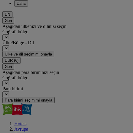
Daha
EN
Geri
Aşağıdan ülkenizi ve dilinizi seçin
Coğrafi bölge
Ülke/Bölge - Dil
Ülke ve dil seçimimi onayla
EUR
(€)
Geri
Aşağıdan para biriminizi seçin
Coğrafi bölge
Para birimi
Para birimi seçimimi onayla
Hotels
Avrupa