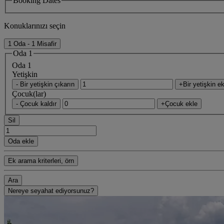
Booking Dates
Konuklarınızı seçin
1 Oda - 1 Misafir
Oda 1
Oda 1
Yetişkin
- Bir yetişkin çıkarın
+Bir yetişkin ek
Çocuk(lar)
- Çocuk kaldır
+Çocuk ekle
Sil
Oda ekle
Ek arama kriterleri, örn
Ara
Nereye seyahat ediyorsunuz?