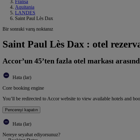
Fransa
Aquitania
LANDES
Saint Paul Lès Dax
Bir sonraki varış noktanız
Saint Paul Lès Dax : otel rezer
Accor’un 45’ten fazla otel markası arasınd
Hata (lar)
Core booking engine
You’ll be redirected to Accor website to view available hotels and bo
Pencereyi kapatın
Hata (lar)
Nereye seyahat ediyorsunuz?