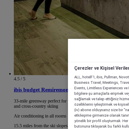
Çerezler ve Kişisel Verile
ALL, hotelF1, ibis, Pullman, Novo
4.5 / 5
Business Travel, Meetings, Travel
Events, Limitless Experiences ve 
ibis budget Remiremont
bilgilere şu amaçlarla erişmek vey
sağlamak ve talep ettiğiniz hizmet
33-mile greenway perfect for walking, cycling, rollerblading
özelliklerini iyileştirmek ve kişise
and cross-country skiing
(iv) abone olduysanız size bir "n
etkileşime girmenize olanak tanım
Air conditioning in all rooms
yönelik bir profil oluşturmak. Her b
15.5 miles from the ski slopes of La Bresse and Gerardmer -
butonuna tıklayarak bu farklı kul