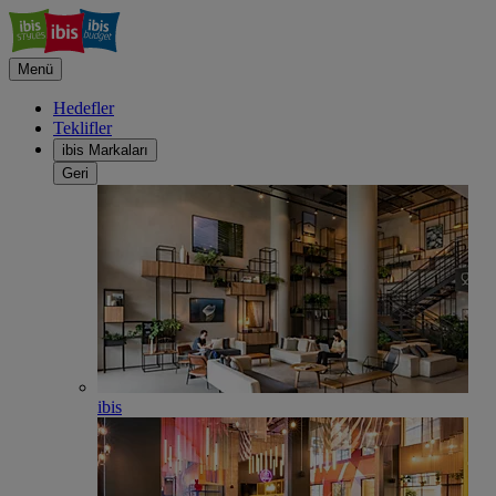
Menü
Hedefler
Teklifler
ibis Markaları
Geri
ibis