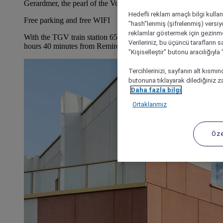
Gerardmer, the pearl of the Vosges
Hedefli reklam amaçlı bilgi kulla
Free parking and free WIFI
"hash"lenmiş (şifrelenmiş) versiy
reklamlar göstermek için gezinme, 
With the TGV train station 656 yards (600 m) away, Paris is 2
Verileriniz, bu üçüncü tarafların s
hours 40 minutes from Remiremont
"Kişiselleştir" butonu aracılığıyl
Tercihlerinizi, sayfanın alt kısmı
butonuna tıklayarak dilediğiniz za
Daha fazla bilgi
Ortaklarımız
Öze