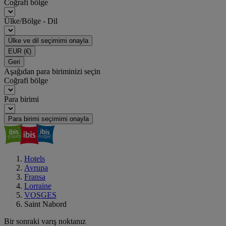
Coğrafi bölge
Ülke/Bölge - Dil
Ülke ve dil seçimimi onayla
EUR
(€)
Geri
Aşağıdan para biriminizi seçin
Coğrafi bölge
Para birimi
Para birimi seçimimi onayla
Hotels
Avrupa
Fransa
Lorraine
VOSGES
Saint Nabord
Bir sonraki varış noktanız