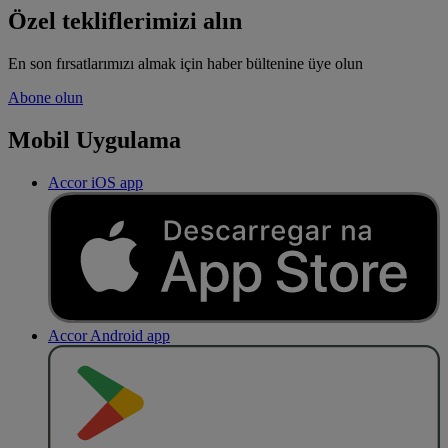
Özel tekliflerimizi alın
En son fırsatlarımızı almak için haber bültenine üye olun
Abone olun
Mobil Uygulama
Accor iOS app
Accor Android app
O
BT
E
R
N
O