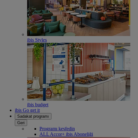
ibis Styles
ibis budget
ibis Go get it
Sadakat programı
Geri
Programı keşfedin
ALL Accor+ ibis Aboneliği