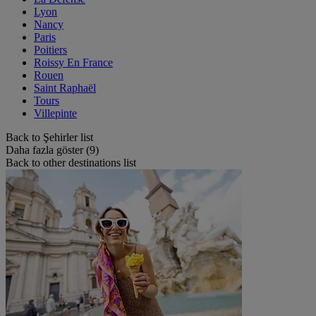
Lyon
Nancy
Paris
Poitiers
Roissy En France
Rouen
Saint Raphaël
Tours
Villepinte
Back to Şehirler list
Daha fazla göster (9)
Back to other destinations list