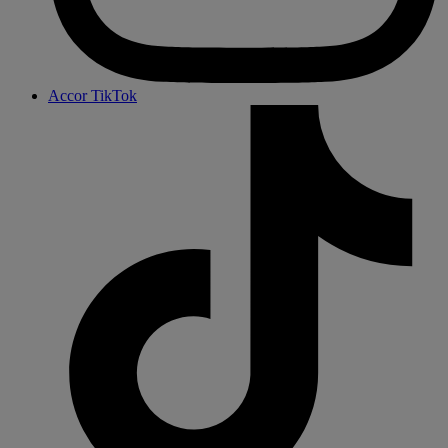
Accor TikTok