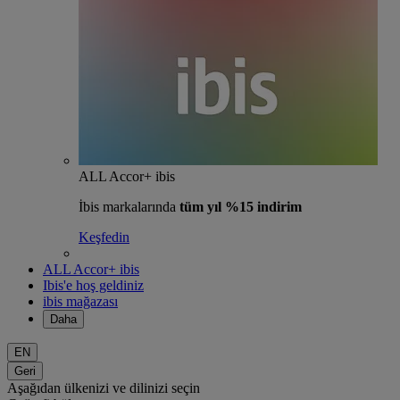
ALL Accor+ ibis
İbis markalarında
tüm yıl %15 indirim
Keşfedin
ALL Accor+ ibis
Ibis'e hoş geldiniz
ibis mağazası
Daha
EN
Geri
Aşağıdan ülkenizi ve dilinizi seçin