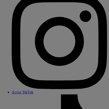
Accor TikTok