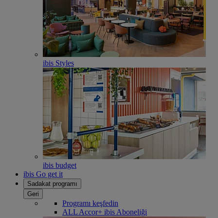
ibis Styles
ibis budget
ibis Go get it
Sadakat programı
Geri
Programı keşfedin
ALL Accor+ ibis Aboneliği