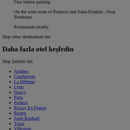
Free indoor parking
On the wine route of Pomerol and Saint-Emilion - Near
Bordeaux
Restaurants nearby
Skip other destinations list
Daha fazla otel keşfedin
Skip Şehirler list
Antibes
Courbevoie
La Défense
Lyon
Nancy
Paris
Poitiers
Roissy En France
Rouen
Saint Raphaël
Tours
Villepinte