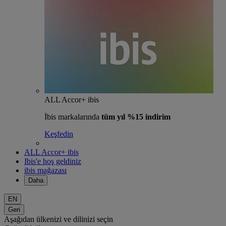
ALL Accor+ ibis
İbis markalarında
tüm yıl %15 indirim
Keşfedin
ALL Accor+ ibis
Ibis'e hoş geldiniz
ibis mağazası
Daha
EN
Geri
Aşağıdan ülkenizi ve dilinizi seçin