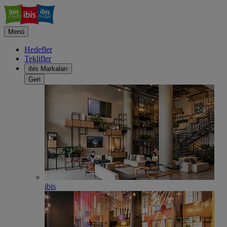
Menü
Hedefler
Teklifler
ibis Markaları
Geri
ibis