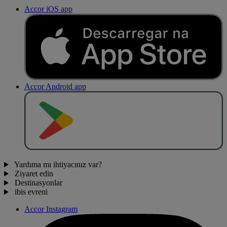
Accor iOS app
Accor Android app
O
BT
E
R
N
O
Yardıma mı ihtiyacınız var?
Ziyaret edin
Destinasyonlar
ibis evreni
Accor Instagram