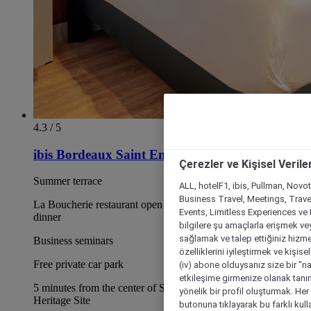
4.3 / 5
ibis Bordeaux Saint Emilion
Çerezler ve Kişisel Verile
Summer terrace
ALL, hotelF1, ibis, Pullman, Novo
Business Travel, Meetings, Travel
La Boucherie restaurant open 6 days a week for lunch and
Events, Limitless Experiences ve 
dinner
bilgilere şu amaçlarla erişmek vey
sağlamak ve talep ettiğiniz hizmet
Business seminars
özelliklerini iyileştirmek ve kişise
Free private car park
(iv) abone olduysanız size bir "n
etkileşime girmenize olanak tanım
5 minutes from the center of St Emilion, a UNESCO World
yönelik bir profil oluşturmak. Her b
Heritage Site
butonuna tıklayarak bu farklı kul