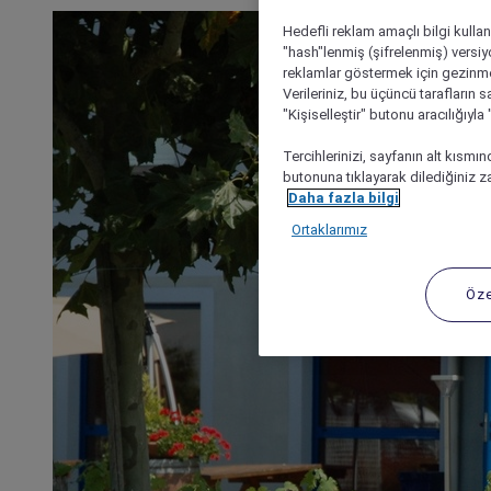
Hedefli reklam amaçlı bilgi kulla
"hash"lenmiş (şifrelenmiş) versiy
reklamlar göstermek için gezinme, 
Verileriniz, bu üçüncü tarafların s
"Kişiselleştir" butonu aracılığıyl
Tercihlerinizi, sayfanın alt kısmı
butonuna tıklayarak dilediğiniz za
Daha fazla bilgi
Ortaklarımız
Öze