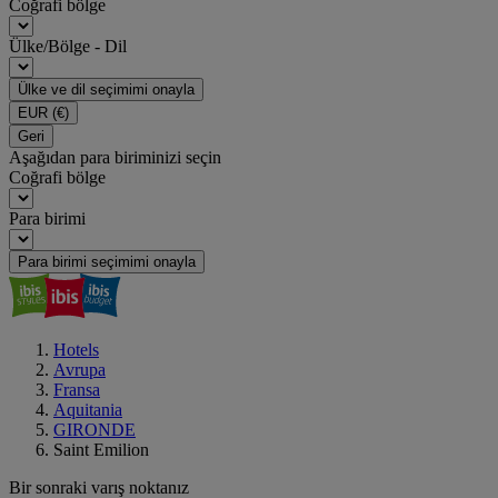
Coğrafi bölge
Ülke/Bölge - Dil
Ülke ve dil seçimimi onayla
EUR
(€)
Geri
Aşağıdan para biriminizi seçin
Coğrafi bölge
Para birimi
Para birimi seçimimi onayla
Hotels
Avrupa
Fransa
Aquitania
GIRONDE
Saint Emilion
Bir sonraki varış noktanız