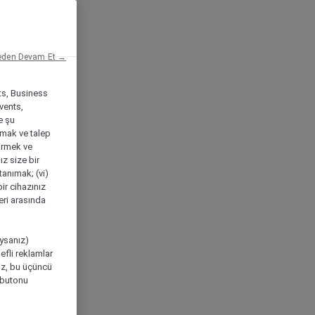
eden Devam Et →
ts, Business
vents,
e şu
amak ve talep
tirmek ve
ız size bir
tanımak; (vi)
ir cihazınız
leri arasında
ıysanız)
efli reklamlar
niz, bu üçüncü
" butonu