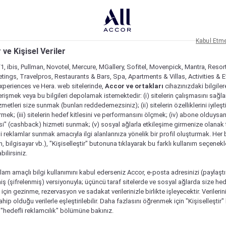
Kabul Etm
 ve Kişisel Veriler
1, ibis, Pullman, Novotel, Mercure, MGallery, Sofitel, Movenpick, Mantra, Resor
tings, Travelpros, Restaurants & Bars, Spa, Apartments & Villas, Activities & E
Experiences ve Hera. web sitelerinde,
Accor ve ortakları
cihazınızdaki bilgiler
rişmek veya bu bilgileri depolamak istemektedir: (i) sitelerin çalışmasını sağl
izmetleri size sunmak (bunları reddedemezsiniz); (ii) sitelerin özelliklerini iyileş
irmek; (iii) sitelerin hedef kitlesini ve performansını ölçmek; (iv) abone olduysan
si" (cashback) hizmeti sunmak; (v) sosyal ağlarla etkileşime girmenize olanak 
i reklamlar sunmak amacıyla ilgi alanlarınıza yönelik bir profil oluşturmak. Her b
on, bilgisayar vb.), "Kişiselleştir" butonuna tıklayarak bu farklı kullanım seçenek
ilirsiniz.
lam amaçlı bilgi kullanımını kabul ederseniz Accor, e-posta adresinizi (paylaşt
ş (şifrelenmiş) versiyonuyla; üçüncü taraf sitelerde ve sosyal ağlarda size hed
çin gezinme, rezervasyon ve sadakat verilerinizle birlikte işleyecektir. Verileri
sahip olduğu verilerle eşleştirilebilir. Daha fazlasını öğrenmek için "Kişiselleştir
a "hedefli reklamcılık" bölümüne bakınız.