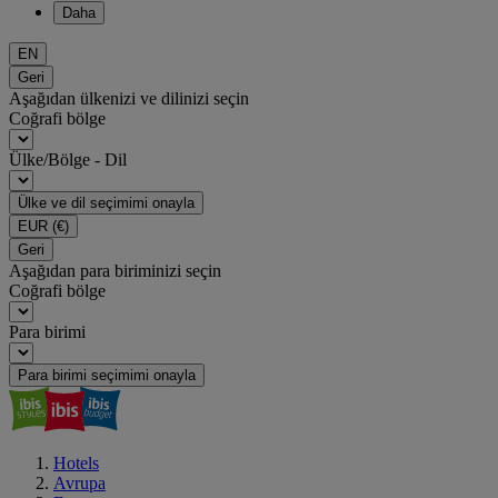
Daha
EN
Geri
Aşağıdan ülkenizi ve dilinizi seçin
Coğrafi bölge
Ülke/Bölge - Dil
Ülke ve dil seçimimi onayla
EUR
(€)
Geri
Aşağıdan para biriminizi seçin
Coğrafi bölge
Para birimi
Para birimi seçimimi onayla
Hotels
Avrupa