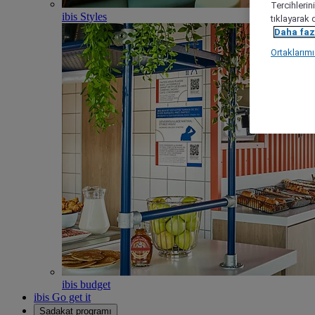
Tercihlerin
ibis Styles
tıklayarak 
Daha fazl
Ortaklarım
ibis budget
ibis Go get it
Sadakat programı