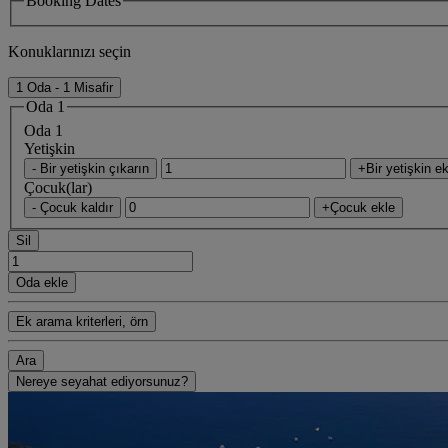
Booking Dates
Konuklarınızı seçin
1 Oda - 1 Misafir
Oda 1
Oda 1
Yetişkin
- Bir yetişkin çıkarın
+Bir yetişkin ek
Çocuk(lar)
- Çocuk kaldır
+Çocuk ekle
Sil
Oda ekle
Ek arama kriterleri, örn
Ara
Nereye seyahat ediyorsunuz?