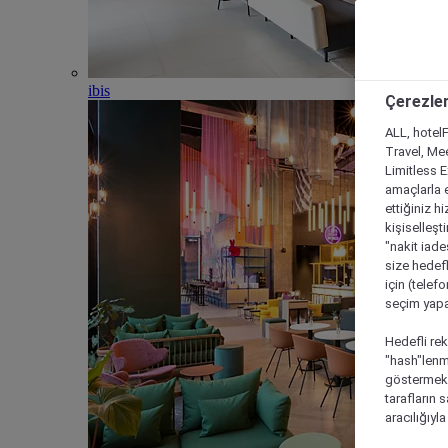
ibis
Çerezler
ALL, hotelF
Travel, Mee
Limitless 
amaçlarla e
ettiğiniz h
kişiselleşt
"nakit iade
size hedefl
için (telef
seçim yapab
Hedefli rek
"hash"lenmi
göstermek i
tarafların 
aracılığıyl