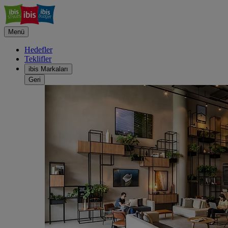
Menü
Hedefler
Teklifler
ibis Markaları
Geri