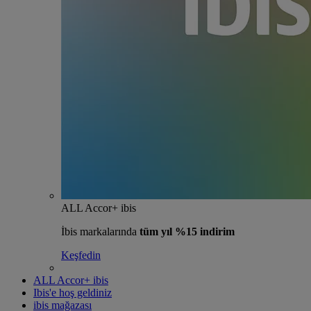
ALL Accor+ ibis
İbis markalarında
tüm yıl %15 indirim
Keşfedin
ALL Accor+ ibis
Ibis'e hoş geldiniz
ibis mağazası