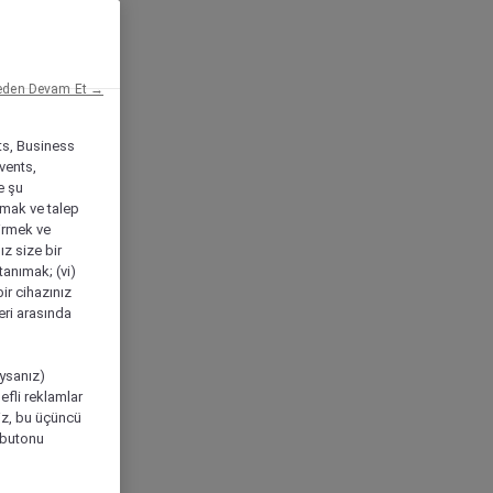
eden Devam Et →
ts, Business
vents,
e şu
amak ve talep
tirmek ve
ız size bir
tanımak; (vi)
ir cihazınız
leri arasında
ıysanız)
efli reklamlar
niz, bu üçüncü
" butonu