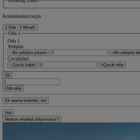
Booking Dates
Konuklarınızı seçin
1 Oda - 1 Misafir
Oda 1
Oda 1
Yetişkin
- Bir yetişkin çıkarın
+Bir yetişkin ek
Çocuk(lar)
- Çocuk kaldır
+Çocuk ekle
Sil
Oda ekle
Ek arama kriterleri, örn
Ara
Nereye seyahat ediyorsunuz?