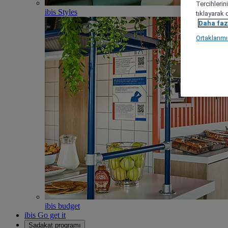
Tercihlerin
ibis Styles
tıklayarak 
Daha fazl
Ortaklarım
ibis budget
ibis Go get it
Sadakat programı