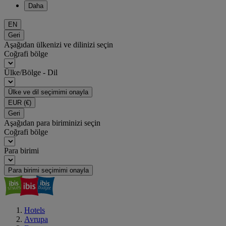
Daha
EN
Geri
Aşağıdan ülkenizi ve dilinizi seçin
Coğrafi bölge
Ülke/Bölge - Dil
Ülke ve dil seçimimi onayla
EUR
(€)
Geri
Aşağıdan para biriminizi seçin
Coğrafi bölge
Para birimi
Para birimi seçimimi onayla
Hotels
Avrupa