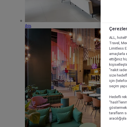
ibis
Çerezler
ALL, hotelF
Travel, Mee
Limitless 
amaçlarla e
ettiğiniz h
kişiselleşt
"nakit iade
size hedefl
için (telef
seçim yapab
Hedefli rek
"hash"lenmi
göstermek i
tarafların 
aracılığıyl