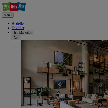
Menü
Hedefler
Teklifler
ibis Markaları
Geri