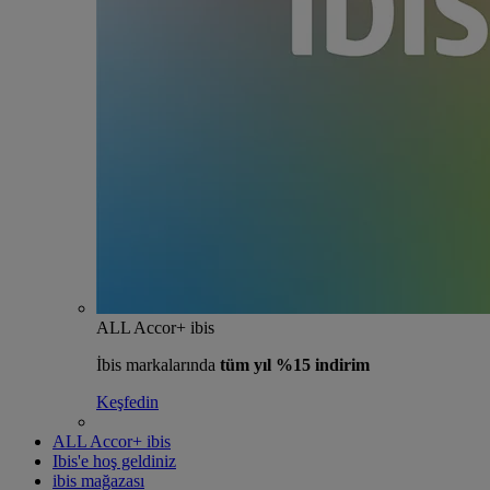
ALL Accor+ ibis
İbis markalarında
tüm yıl %15 indirim
Keşfedin
ALL Accor+ ibis
Ibis'e hoş geldiniz
ibis mağazası