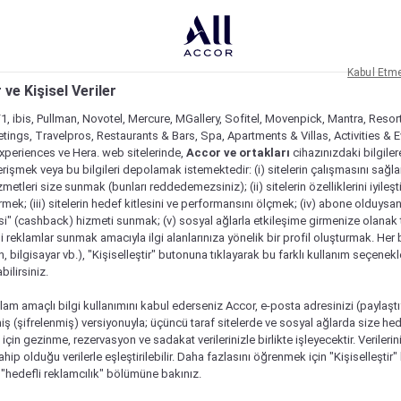
Kabul Etm
 ve Kişisel Veriler
1, ibis, Pullman, Novotel, Mercure, MGallery, Sofitel, Movenpick, Mantra, Resor
tings, Travelpros, Restaurants & Bars, Spa, Apartments & Villas, Activities & E
Experiences ve Hera. web sitelerinde,
Accor ve ortakları
cihazınızdaki bilgiler
rişmek veya bu bilgileri depolamak istemektedir: (i) sitelerin çalışmasını sağl
izmetleri size sunmak (bunları reddedemezsiniz); (ii) sitelerin özelliklerini iyileş
irmek; (iii) sitelerin hedef kitlesini ve performansını ölçmek; (iv) abone olduysan
si" (cashback) hizmeti sunmak; (v) sosyal ağlarla etkileşime girmenize olanak 
i reklamlar sunmak amacıyla ilgi alanlarınıza yönelik bir profil oluşturmak. Her b
on, bilgisayar vb.), "Kişiselleştir" butonuna tıklayarak bu farklı kullanım seçenek
ilirsiniz.
lam amaçlı bilgi kullanımını kabul ederseniz Accor, e-posta adresinizi (paylaşt
ş (şifrelenmiş) versiyonuyla; üçüncü taraf sitelerde ve sosyal ağlarda size hed
çin gezinme, rezervasyon ve sadakat verilerinizle birlikte işleyecektir. Verileri
sahip olduğu verilerle eşleştirilebilir. Daha fazlasını öğrenmek için "Kişiselleştir
a "hedefli reklamcılık" bölümüne bakınız.