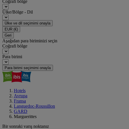
Coğrafi bölge
Ülke/Bölge - Dil
Ülke ve dil seçimimi onayla
EUR
(€)
Geri
Aşağıdan para biriminizi seçin
Coğrafi bölge
Para birimi
Para birimi seçimimi onayla
Hotels
Avrupa
Fransa
Languedoc-Roussillon
GARD
Marguerittes
Bir sonraki varış noktanız