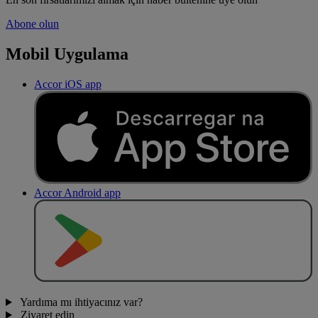
Abone olun
Mobil Uygulama
Accor iOS app
Accor Android app
O
BT
E
R
N
O
Yardıma mı ihtiyacınız var?
Ziyaret edin