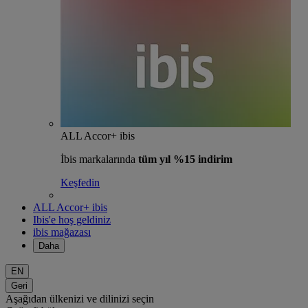
ALL Accor+ ibis
İbis markalarında
tüm yıl %15 indirim
Keşfedin
ALL Accor+ ibis
Ibis'e hoş geldiniz
ibis mağazası
Daha
EN
Geri
Aşağıdan ülkenizi ve dilinizi seçin