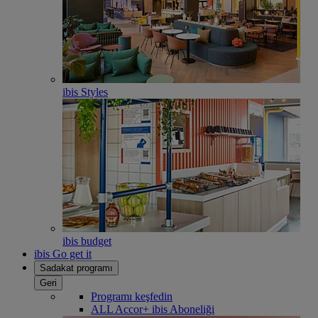
ibis Styles
ibis budget
ibis Go get it
Sadakat programı
Geri
Programı keşfedin
ALL Accor+ ibis Aboneliği