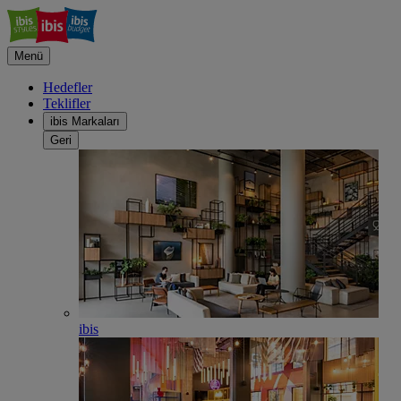
Menü
Hedefler
Teklifler
ibis Markaları
Geri
ibis