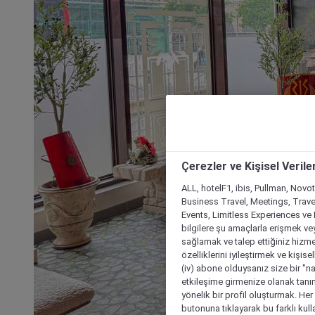
Çerezler ve Kişisel Verile
ALL, hotelF1, ibis, Pullman, Novo
Business Travel, Meetings, Travel
Events, Limitless Experiences ve 
bilgilere şu amaçlarla erişmek vey
sağlamak ve talep ettiğiniz hizmet
özelliklerini iyileştirmek ve kişise
(iv) abone olduysanız size bir "n
etkileşime girmenize olanak tanım
yönelik bir profil oluşturmak. Her b
butonuna tıklayarak bu farklı kul