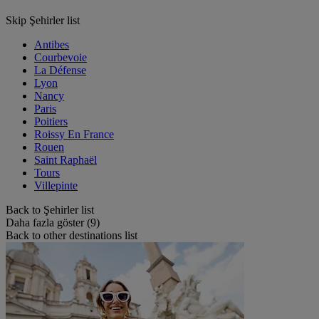
Skip Şehirler list
Antibes
Courbevoie
La Défense
Lyon
Nancy
Paris
Poitiers
Roissy En France
Rouen
Saint Raphaël
Tours
Villepinte
Back to Şehirler list
Daha fazla göster (9)
Back to other destinations list