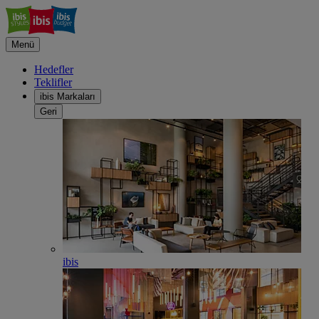
Menü
Hedefler
Teklifler
ibis Markaları
Geri
ibis