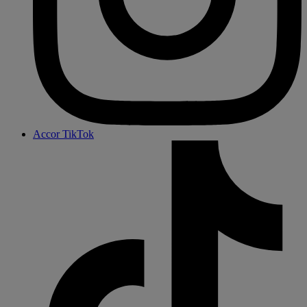
Accor TikTok