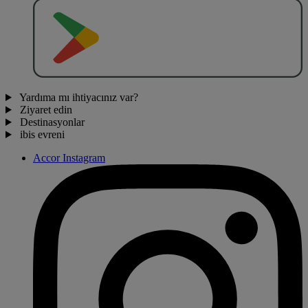
O
BT
E
R
N
O
Yardıma mı ihtiyacınız var?
Ziyaret edin
Destinasyonlar
ibis evreni
Accor Instagram