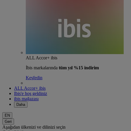
ALL Accor+ ibis
İbis markalarında
tüm yıl %15 indirim
Keşfedin
ALL Accor+ ibis
Ibis'e hoş geldiniz
ibis mağazası
Daha
EN
Geri
Aşağıdan ülkenizi ve dilinizi seçin