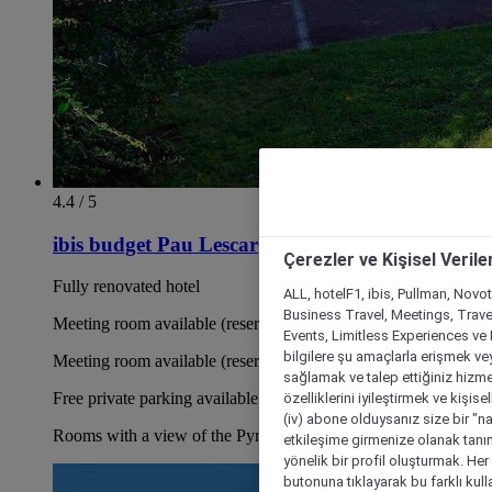
4.4 / 5
ibis budget Pau Lescar
Çerezler ve Kişisel Verile
Fully renovated hotel
ALL, hotelF1, ibis, Pullman, Novo
Business Travel, Meetings, Travel
Meeting room available (reservation required)
Events, Limitless Experiences ve 
bilgilere şu amaçlarla erişmek vey
Meeting room available (reservation required)
sağlamak ve talep ettiğiniz hizmet
Free private parking available
özelliklerini iyileştirmek ve kişise
(iv) abone olduysanız size bir "n
Rooms with a view of the Pyrenees
etkileşime girmenize olanak tanım
yönelik bir profil oluşturmak. Her b
butonuna tıklayarak bu farklı kul