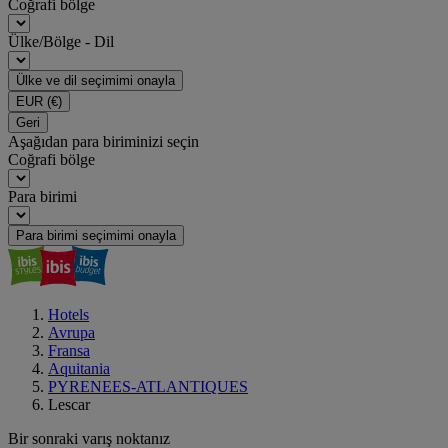
Coğrafi bölge
Ülke/Bölge - Dil
Ülke ve dil seçimimi onayla
EUR
(€)
Geri
Aşağıdan para biriminizi seçin
Coğrafi bölge
Para birimi
Para birimi seçimimi onayla
Hotels
Avrupa
Fransa
Aquitania
PYRENEES-ATLANTIQUES
Lescar
Bir sonraki varış noktanız