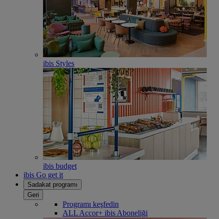
ibis Styles
ibis budget
ibis Go get it
Sadakat programı
Geri
Programı keşfedin
ALL Accor+ ibis Aboneliği