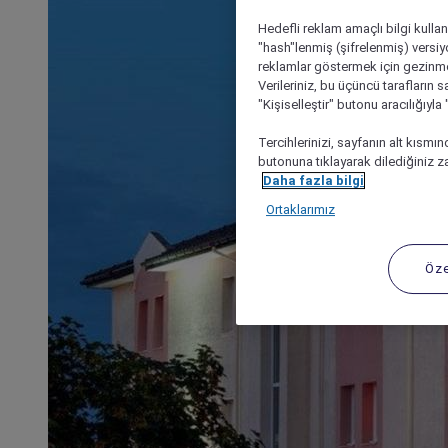
Hedefli reklam amaçlı bilgi kulla
"hash"lenmiş (şifrelenmiş) versiy
reklamlar göstermek için gezinme, 
Verileriniz, bu üçüncü tarafların s
"Kişiselleştir" butonu aracılığıyl
Tercihlerinizi, sayfanın alt kısmı
butonuna tıklayarak dilediğiniz za
Daha fazla bilgi
Ortaklarımız
Öze