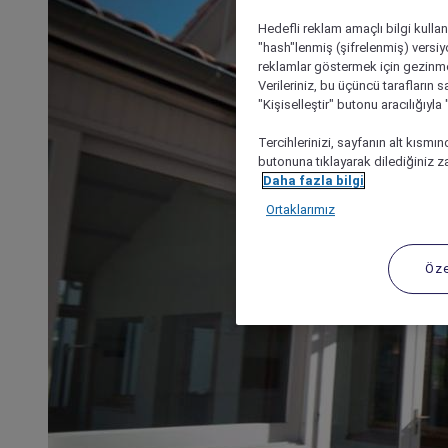
Hedefli reklam amaçlı bilgi kulla
"hash"lenmiş (şifrelenmiş) versiy
reklamlar göstermek için gezinme, 
Verileriniz, bu üçüncü tarafların s
"Kişiselleştir" butonu aracılığıyl
Tercihlerinizi, sayfanın alt kısmı
butonuna tıklayarak dilediğiniz za
Daha fazla bilgi
Ortaklarımız
Öze