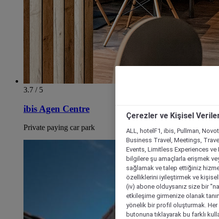
3.7 / 5
ibis Agen Centre
Çerezler ve Kişisel Verile
Private paying car park
ALL, hotelF1, ibis, Pullman, Novo
Business Travel, Meetings, Travel
Events, Limitless Experiences ve 
bilgilere şu amaçlarla erişmek vey
sağlamak ve talep ettiğiniz hizmet
özelliklerini iyileştirmek ve kişise
(iv) abone olduysanız size bir "n
etkileşime girmenize olanak tanım
yönelik bir profil oluşturmak. Her b
butonuna tıklayarak bu farklı kul