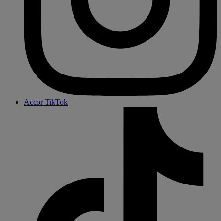
Accor TikTok