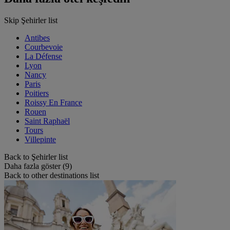
Skip Şehirler list
Antibes
Courbevoie
La Défense
Lyon
Nancy
Paris
Poitiers
Roissy En France
Rouen
Saint Raphaël
Tours
Villepinte
Back to Şehirler list
Daha fazla göster (9)
Back to other destinations list