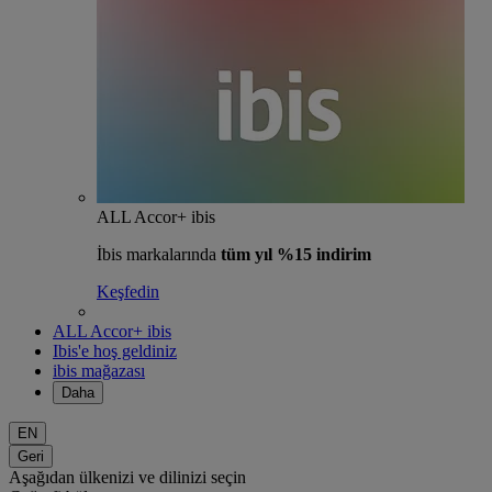
ALL Accor+ ibis
İbis markalarında
tüm yıl %15 indirim
Keşfedin
ALL Accor+ ibis
Ibis'e hoş geldiniz
ibis mağazası
Daha
EN
Geri
Aşağıdan ülkenizi ve dilinizi seçin