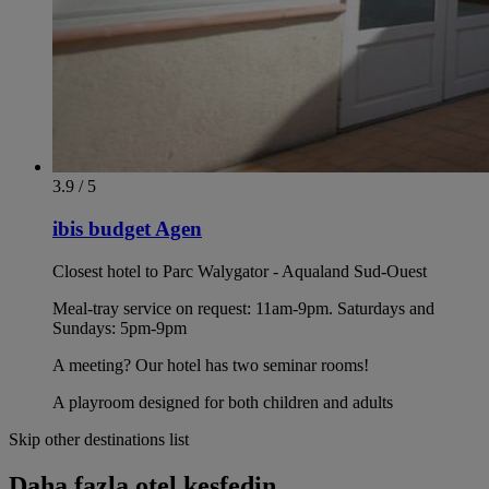
3.9 / 5
ibis budget Agen
Closest hotel to Parc Walygator - Aqualand Sud-Ouest
Meal-tray service on request: 11am-9pm. Saturdays and
Sundays: 5pm-9pm
A meeting? Our hotel has two seminar rooms!
A playroom designed for both children and adults
Skip other destinations list
Daha fazla otel keşfedin