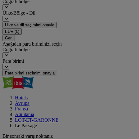
Coğrafi bölge
Ülke/Bölge - Dil
Ülke ve dil seçimimi onayla
EUR
(€)
Geri
Aşağıdan para biriminizi seçin
Coğrafi bölge
Para birimi
Para birimi seçimimi onayla
Hotels
Avrupa
Fransa
Aquitania
LOT-ET-GARONNE
Le Passage
Bir sonraki varış noktanız