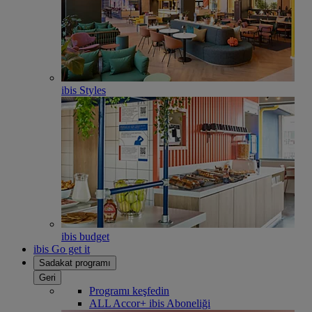
ibis Styles
ibis budget
ibis Go get it
Sadakat programı
Geri
Programı keşfedin
ALL Accor+ ibis Aboneliği