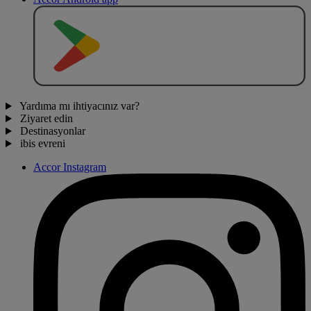
O
BT
E
R
N
O
Yardıma mı ihtiyacınız var?
Ziyaret edin
Destinasyonlar
ibis evreni
Accor Instagram