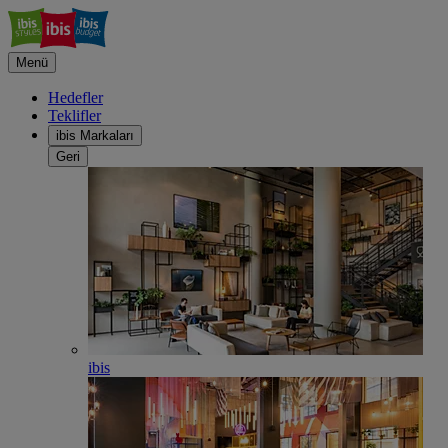
Menü
Hedefler
Teklifler
ibis Markaları
Geri
ibis