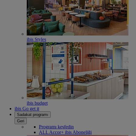
ibis Styles
ibis budget
ibis Go get it
Sadakat programı
Geri
Programı keşfedin
ALL Accor+ ibis Aboneliği