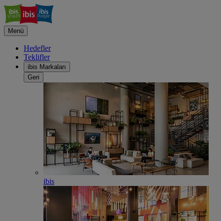
Menü
Hedefler
Teklifler
ibis Markaları
Geri
ibis