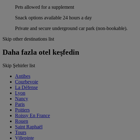
Pets allowed for a supplement
Snack options available 24 hours a day
Private and secure underground car park (non-bookable).
Skip other destinations list
Daha fazla otel keşfedin
Skip Şehirler list
Antibes
Courbevoie
La Défense
Lyon
Nancy
Paris
Poitiers
Roissy En France
Rouen
Saint Raphaël
Tours
Villepinte