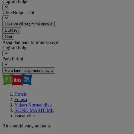
Coğrafi bölge
Ülke/Bölge - Dil
Ülke ve dil seçimimi onayla
EUR
(€)
Geri
Aşağıdan para biriminizi seçin
Coğrafi bölge
Para birimi
Para birimi seçimimi onayla
Hotels
Fransa
Yukarı Normandiya
SEINE-MARITIME
Isneauville
Bir sonraki varış noktanız