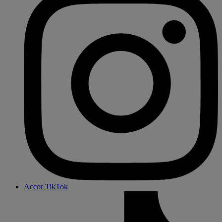
Accor TikTok