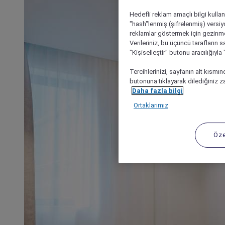
Hedefli reklam amaçlı bilgi kulla
"hash"lenmiş (şifrelenmiş) versiy
reklamlar göstermek için gezinme, 
Verileriniz, bu üçüncü tarafların s
"Kişiselleştir" butonu aracılığıyl
Tercihlerinizi, sayfanın alt kısmı
butonuna tıklayarak dilediğiniz za
Daha fazla bilgi
Ortaklarımız
Öze