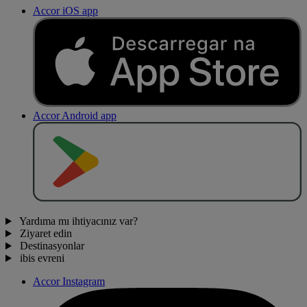
Accor iOS app
Accor Android app
O
BT
E
R
N
O
Yardıma mı ihtiyacınız var?
Ziyaret edin
Destinasyonlar
ibis evreni
Accor Instagram