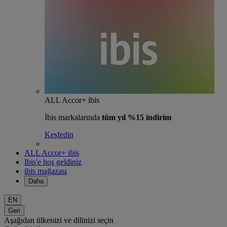
ALL Accor+ ibis
İbis markalarında
tüm yıl %15 indirim
Keşfedin
ALL Accor+ ibis
Ibis'e hoş geldiniz
ibis mağazası
Daha
EN
Geri
Aşağıdan ülkenizi ve dilinizi seçin