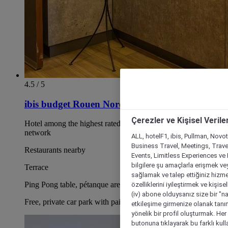
4.5 / 5
ibis budget Rouen Nord Isneauville
Çerezler ve Kişisel Verile
Hotel among the highest rated hospitality in the Ibis Budget
network
ALL, hotelF1, ibis, Pullman, Novo
Business Travel, Meetings, Travel
Restaurants nearby
Events, Limitless Experiences ve 
bilgilere şu amaçlarla erişmek vey
Terrace
sağlamak ve talep ettiğiniz hizmet
Ping Pong table, pétanque area and sunny terrace.
özelliklerini iyileştirmek ve kişise
(iv) abone olduysanız size bir "n
Free, private car park with paid EV charging stations
etkileşime girmenize olanak tanım
yönelik bir profil oluşturmak. Her b
butonuna tıklayarak bu farklı kul