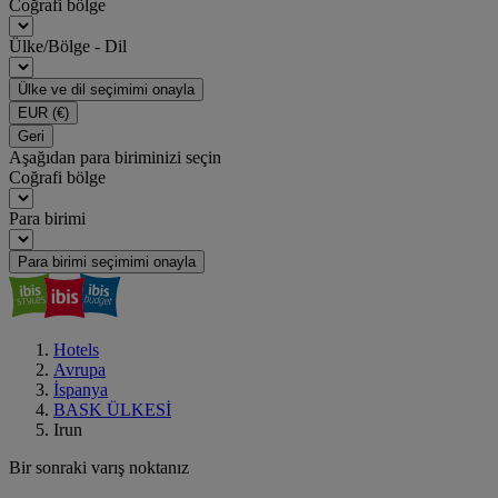
Coğrafi bölge
Ülke/Bölge - Dil
Ülke ve dil seçimimi onayla
EUR
(€)
Geri
Aşağıdan para biriminizi seçin
Coğrafi bölge
Para birimi
Para birimi seçimimi onayla
Hotels
Avrupa
İspanya
BASK ÜLKESİ
Irun
Bir sonraki varış noktanız