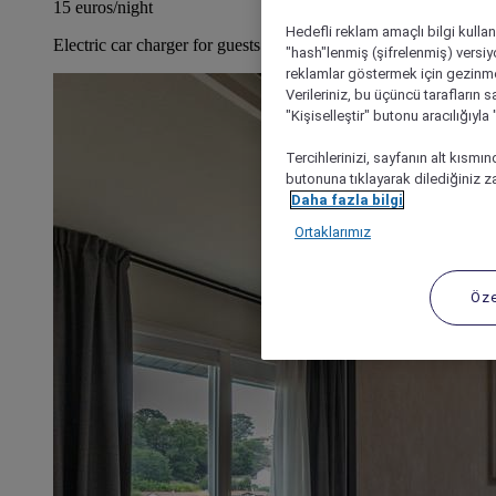
15 euros/night
Hedefli reklam amaçlı bilgi kulla
Electric car charger for guests staying with us
"hash"lenmiş (şifrelenmiş) versiy
reklamlar göstermek için gezinme, 
Verileriniz, bu üçüncü tarafların s
"Kişiselleştir" butonu aracılığıyl
Tercihlerinizi, sayfanın alt kısmı
butonuna tıklayarak dilediğiniz za
Daha fazla bilgi
Ortaklarımız
Öze