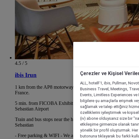
4.5 / 5
Çerezler ve Kişisel Verile
ibis Irun
ALL, hotelF1, ibis, Pullman, Novo
1 km from the AP8 motorway towards San Sebastian or
Business Travel, Meetings, Travel
France.
Events, Limitless Experiences ve 
bilgilere şu amaçlarla erişmek vey
5 min. from FICOBA Exhibition Centre & 3 min. from San
sağlamak ve talep ettiğiniz hizmet
Sebastian Airport
özelliklerini iyileştirmek ve kişise
(iv) abone olduysanız size bir "n
Train and bus stops near the hotel to go to Irun and San
etkileşime girmenize olanak tanım
Sebastian
yönelik bir profil oluşturmak. Her b
- Free parking & WIFI - We accept pets with a supplement of
butonuna tıklayarak bu farklı kul