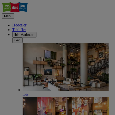
Menü
Hedefler
Teklifler
ibis Markaları
Geri
ibis