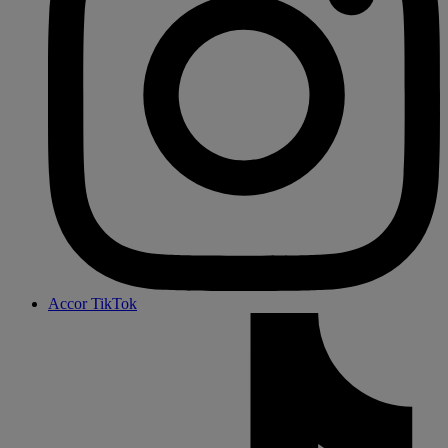
Accor TikTok