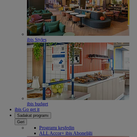
ibis Styles
ibis budget
ibis Go get it
Sadakat programı
Geri
Programı keşfedin
ALL Accor+ ibis Aboneliği