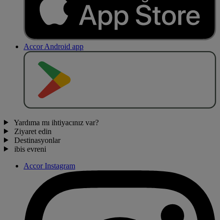
Accor Android app
O
BT
E
R
N
O
Yardıma mı ihtiyacınız var?
Ziyaret edin
Destinasyonlar
ibis evreni
Accor Instagram