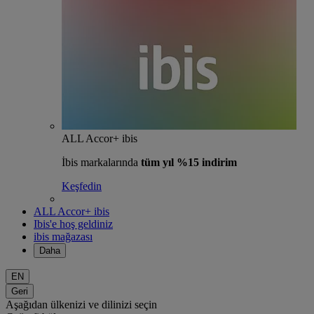
ALL Accor+ ibis
İbis markalarında
tüm yıl %15 indirim
Keşfedin
ALL Accor+ ibis
Ibis'e hoş geldiniz
ibis mağazası
Daha
EN
Geri
Aşağıdan ülkenizi ve dilinizi seçin