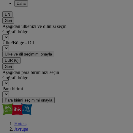
Daha
EN
Geri
Aşağıdan ülkenizi ve dilinizi seçin
Coğrafi bölge
Ülke/Bölge - Dil
Ülke ve dil seçimimi onayla
EUR
(€)
Geri
Aşağıdan para biriminizi seçin
Coğrafi bölge
Para birimi
Para birimi seçimimi onayla
Hotels
Avrupa