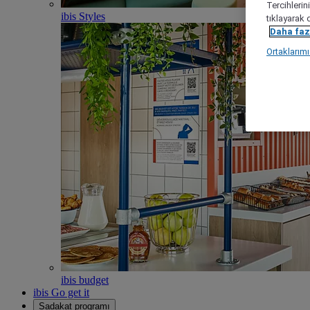
Tercihlerin
ibis Styles
tıklayarak 
Daha fazl
Ortaklarım
ibis budget
ibis Go get it
Sadakat programı