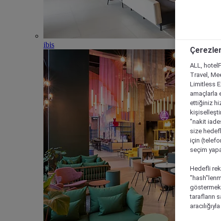
ibis
Çerezler
ALL, hotelF
Travel, Mee
Limitless 
amaçlarla e
ettiğiniz h
kişiselleşt
"nakit iade
size hedefl
için (telef
seçim yapab
Hedefli rek
"hash"lenmi
göstermek i
tarafların 
aracılığıyl