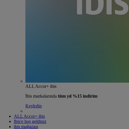
ALL Accor+ ibis
İbis markalarında
tüm yıl %15 indirim
Keşfedin
ALL Accor+ ibis
Ibis'e hoş geldiniz
ibis mağazası