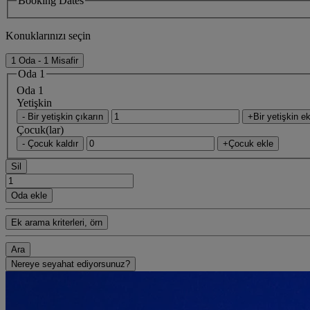
Booking Dates
Konuklarınızı seçin
1 Oda - 1 Misafir
Oda 1
Oda 1
Yetişkin
- Bir yetişkin çıkarın
+Bir yetişkin ek
Çocuk(lar)
- Çocuk kaldır
+Çocuk ekle
Sil
Oda ekle
Ek arama kriterleri, örn
Ara
Nereye seyahat ediyorsunuz?