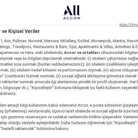
Kabul Etm
 ve Kişisel Veriler
1, ibis, Pullman, Novotel, Mercure, MGallery, Sofitel, Movenpick, Mantra, Resor
tings, Travelpros, Restaurants & Bars, Spa, Apartments & Villas, Activities & E
Experiences ve Hera. web sitelerinde,
Accor ve ortakları
cihazınızdaki bilgiler
rişmek veya bu bilgileri depolamak istemektedir: (i) sitelerin çalışmasını sağl
izmetleri size sunmak (bunları reddedemezsiniz); (ii) sitelerin özelliklerini iyileş
irmek; (iii) sitelerin hedef kitlesini ve performansını ölçmek; (iv) abone olduysan
si" (cashback) hizmeti sunmak; (v) sosyal ağlarla etkileşime girmenize olanak 
i reklamlar sunmak amacıyla ilgi alanlarınıza yönelik bir profil oluşturmak. Her b
on, bilgisayar vb.), "Kişiselleştir" butonuna tıklayarak bu farklı kullanım seçenek
ilirsiniz.
lam amaçlı bilgi kullanımını kabul ederseniz Accor, e-posta adresinizi (paylaşt
ş (şifrelenmiş) versiyonuyla; üçüncü taraf sitelerde ve sosyal ağlarda size hed
çin gezinme, rezervasyon ve sadakat verilerinizle birlikte işleyecektir. Verileri
sahip olduğu verilerle eşleştirilebilir. Daha fazlasını öğrenmek için "Kişiselleştir
a "hedefli reklamcılık" bölümüne bakınız.