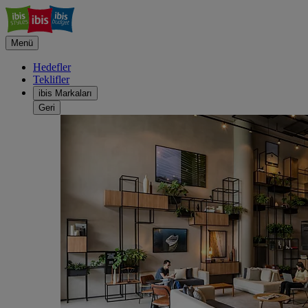
Menü
Hedefler
Teklifler
ibis Markaları
Geri