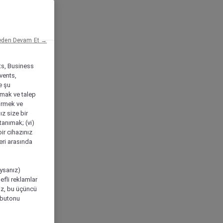
eden Devam Et →
ts, Business
vents,
e şu
amak ve talep
tirmek ve
ız size bir
tanımak; (vi)
ir cihazınız
leri arasında
ıysanız)
efli reklamlar
niz, bu üçüncü
" butonu