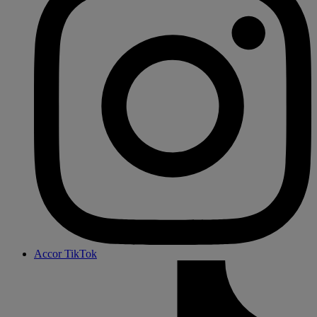
Accor TikTok