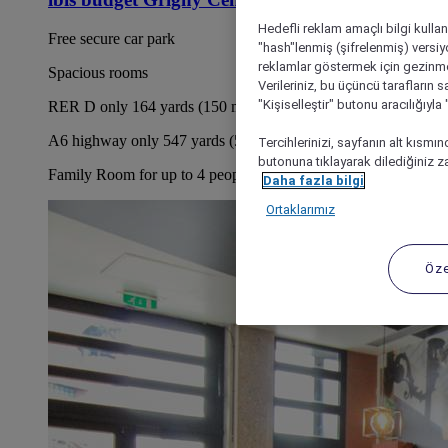
Hedefli reklam amaçlı bilgi kulla
Free secure car park
"hash"lenmiş (şifrelenmiş) versiy
reklamlar göstermek için gezinme, 
Spacious rooms
Verileriniz, bu üçüncü tarafların s
"Kişiselleştir" butonu aracılığıyl
RER D only 164 yards (150 m) away
A6 highway only 547 yards (500 m) away
Tercihlerinizi, sayfanın alt kısmı
butonuna tıklayarak dilediğiniz za
Family Room for up to 4 people
Daha fazla bilgi
Ortaklarımız
Öze