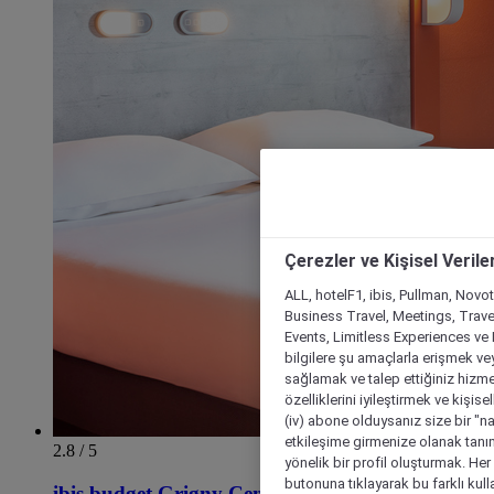
Çerezler ve Kişisel Verile
ALL, hotelF1, ibis, Pullman, Novo
Business Travel, Meetings, Travel
Events, Limitless Experiences ve 
bilgilere şu amaçlarla erişmek vey
sağlamak ve talep ettiğiniz hizmet
özelliklerini iyileştirmek ve kişise
(iv) abone olduysanız size bir "n
etkileşime girmenize olanak tanım
2.8 / 5
yönelik bir profil oluşturmak. Her b
butonuna tıklayarak bu farklı kul
ibis budget Grigny Centre