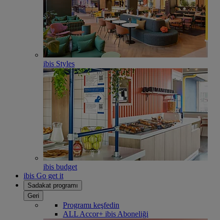
ibis Styles
ibis budget
ibis Go get it
Sadakat programı
Geri
Programı keşfedin
ALL Accor+ ibis Aboneliği