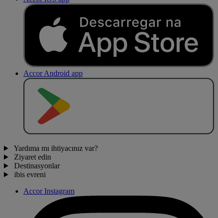
Accor Android app
O
BT
E
R
N
O
Yardıma mı ihtiyacınız var?
Ziyaret edin
Destinasyonlar
ibis evreni
Accor Instagram