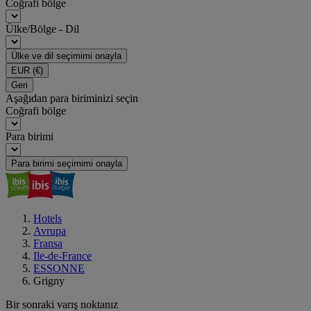
Coğrafi bölge
Ülke/Bölge - Dil
Ülke ve dil seçimimi onayla
EUR
(€)
Geri
Aşağıdan para biriminizi seçin
Coğrafi bölge
Para birimi
Para birimi seçimimi onayla
Hotels
Avrupa
Fransa
Ile-de-France
ESSONNE
Grigny
Bir sonraki varış noktanız