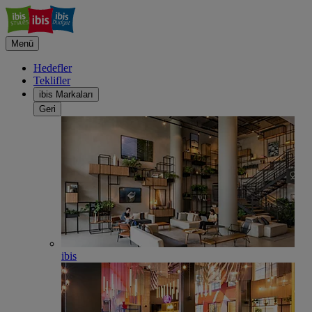
Menü
Hedefler
Teklifler
ibis Markaları
Geri
ibis