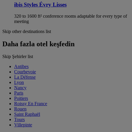
ibis Styles Évry Lisses
320 to 1600 ft² conference rooms adaptable for every type of
meeting
Skip other destinations list
Daha fazla otel keşfedin
Skip Şehirler list
Antibes
Courbevoie
La Défense
Lyon
Nancy
Paris
Poitiers
Roissy En France
Rouen
Saint Raphaël
Tours
Villepinte