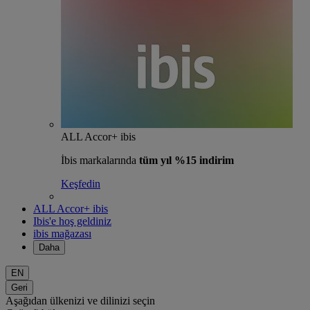
ALL Accor+ ibis
İbis markalarında
tüm yıl %15 indirim
Keşfedin
ALL Accor+ ibis
Ibis'e hoş geldiniz
ibis mağazası
Daha
EN
Geri
Aşağıdan ülkenizi ve dilinizi seçin