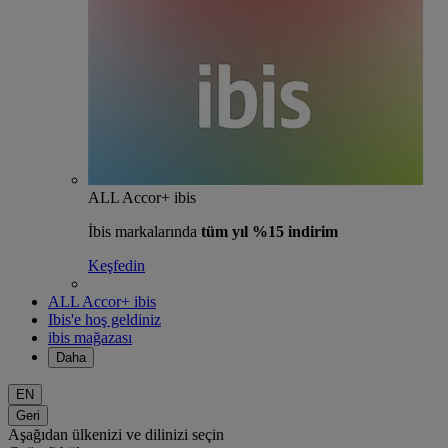
ALL Accor+ ibis
İbis markalarında
tüm yıl %15 indirim
Keşfedin
ALL Accor+ ibis
Ibis'e hoş geldiniz
ibis mağazası
Daha
EN
Geri
Aşağıdan ülkenizi ve dilinizi seçin