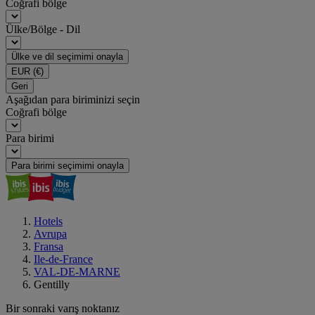
Coğrafi bölge
Ülke/Bölge - Dil
Ülke ve dil seçimimi onayla
EUR
(€)
Geri
Aşağıdan para biriminizi seçin
Coğrafi bölge
Para birimi
Para birimi seçimimi onayla
Hotels
Avrupa
Fransa
Ile-de-France
VAL-DE-MARNE
Gentilly
Bir sonraki varış noktanız