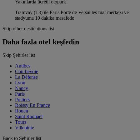
Yakınlarda ücretli otopark
Tramvay (T3) ile Paris Porte de Versailles fuar merkezi ve
stadyuma 10 dakika mesafede
Skip other destinations list
Daha fazla otel keşfedin
Skip Şehirler list
Antibes
Courbevoie
La Défense
Lyon
Nancy
Paris
Poitiers
Roissy En France
Rouen
Saint Raphaël
Tours
Villepinte
Back to Şehirler list