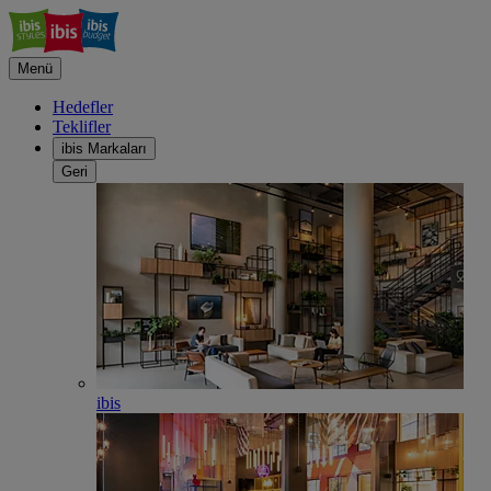
Menü
Hedefler
Teklifler
ibis Markaları
Geri
ibis