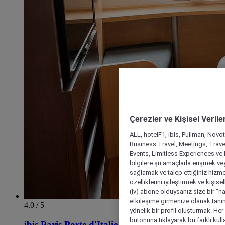
Çerezler ve Kişisel Verile
ALL, hotelF1, ibis, Pullman, Novo
Business Travel, Meetings, Travel
Events, Limitless Experiences ve 
bilgilere şu amaçlarla erişmek vey
sağlamak ve talep ettiğiniz hizmet
özelliklerini iyileştirmek ve kişise
(iv) abone olduysanız size bir "n
etkileşime girmenize olanak tanım
4.0 / 5
yönelik bir profil oluşturmak. Her b
butonuna tıklayarak bu farklı kul
ibis Paris Porte d'Italie