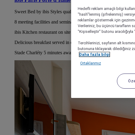
Hedefli reklam amaçlı bilgi kulla
Sweet Bed by ibis Styles quality bedding
"hash"lenmiş (şifrelenmiş) versiy
reklamlar göstermek için gezinme, 
8 meeting facilities and seminar rooms
Verileriniz, bu üçüncü tarafların s
"Kişiselleştir" butonu aracılığıyl
ibis Kitchen restaurant on site
Delicious breakfast served in our restaurant from 6:30 am
Tercihlerinizi, sayfanın alt kısmı
butonuna tıklayarak dilediğiniz za
Stade Charléty 5 minutes away, direct access to airports
Daha fazla bilgi
Ortaklarımız
Öze