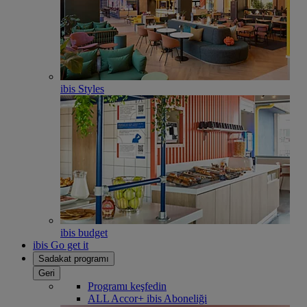
ibis Styles
ibis budget
ibis Go get it
Sadakat programı
Geri
Programı keşfedin
ALL Accor+ ibis Aboneliği