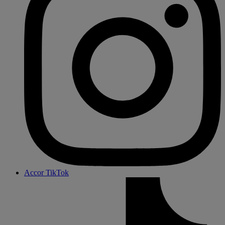
Accor TikTok