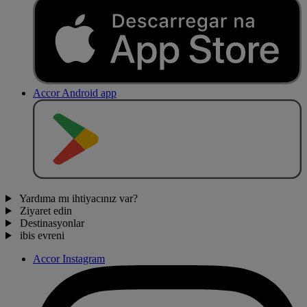
Accor Android app
O
BT
E
R
N
O
Yardıma mı ihtiyacınız var?
Ziyaret edin
Destinasyonlar
ibis evreni
Accor Instagram