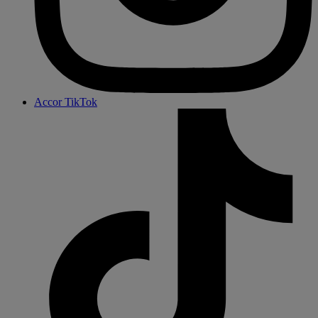
Accor TikTok