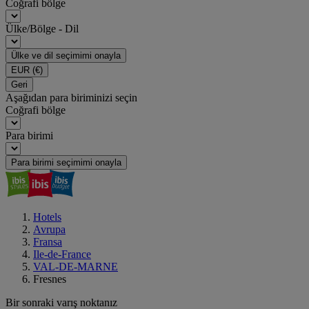
Coğrafi bölge
Ülke/Bölge - Dil
Ülke ve dil seçimimi onayla
EUR
(€)
Geri
Aşağıdan para biriminizi seçin
Coğrafi bölge
Para birimi
Para birimi seçimimi onayla
Hotels
Avrupa
Fransa
Ile-de-France
VAL-DE-MARNE
Fresnes
Bir sonraki varış noktanız