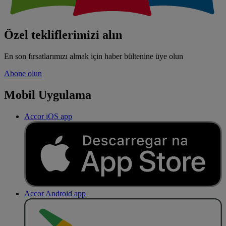
Özel tekliflerimizi alın
En son fırsatlarımızı almak için haber bültenine üye olun
Abone olun
Mobil Uygulama
Accor iOS app
Accor Android app
O
BT
E
R
N
O