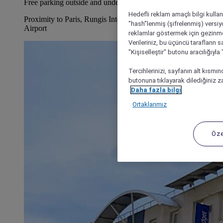
Free parking outside and underground
Hedefli reklam amaçlı bilgi kulla
Proximity to Paris, Rungis International Market and Orly
"hash"lenmiş (şifrelenmiş) versiy
Airport
reklamlar göstermek için gezinme, 
Verileriniz, bu üçüncü tarafların s
"Kişiselleştir" butonu aracılığıyl
Tercihlerinizi, sayfanın alt kısmı
butonuna tıklayarak dilediğiniz za
Daha fazla bilgi
Ortaklarımız
Öze