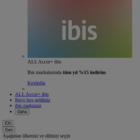
ALL Accor+ ibis
İbis markalarında
tüm yıl %15 indirim
Keşfedin
ALL Accor+ ibis
Ibis'e hoş geldiniz
ibis mağazası
Daha
EN
Geri
Aşağıdan ülkenizi ve dilinizi seçin