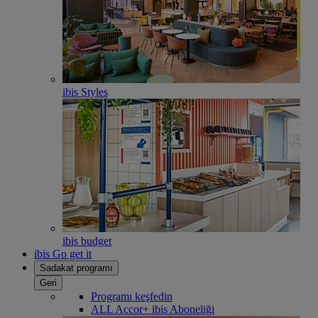
ibis Styles
ibis budget
ibis Go get it
Sadakat programı
Geri
Programı keşfedin
ALL Accor+ ibis Aboneliği