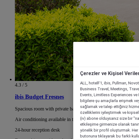
Çerezler ve Kişisel Verile
ALL, hotelF1, ibis, Pullman, Novo
4.3 / 5
Business Travel, Meetings, Travel
Events, Limitless Experiences ve 
ibis Budget Fresnes
bilgilere şu amaçlarla erişmek vey
sağlamak ve talep ettiğiniz hizmet
Spacious room with private bathroom
özelliklerini iyileştirmek ve kişise
(iv) abone olduysanız size bir "n
Air conditioning available in the room
etkileşime girmenize olanak tanım
24-hour reception desk
yönelik bir profil oluşturmak. Her b
butonuna tıklayarak bu farklı kul