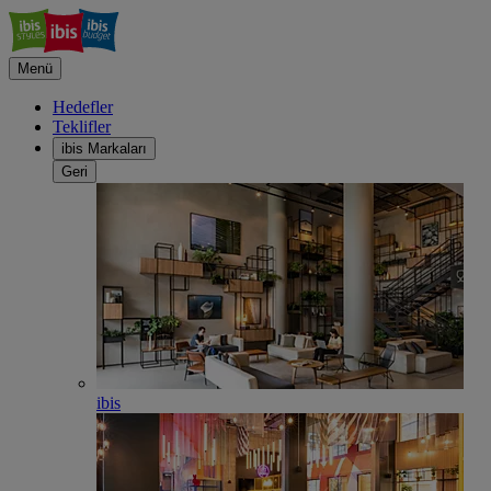
Menü
Hedefler
Teklifler
ibis Markaları
Geri
ibis