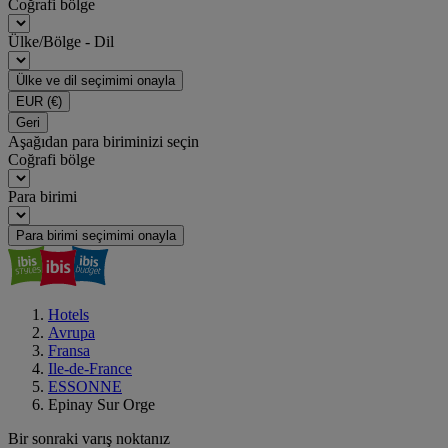
Coğrafi bölge
Ülke/Bölge - Dil
Ülke ve dil seçimimi onayla
EUR
(€)
Geri
Aşağıdan para biriminizi seçin
Coğrafi bölge
Para birimi
Para birimi seçimimi onayla
Hotels
Avrupa
Fransa
Ile-de-France
ESSONNE
Epinay Sur Orge
Bir sonraki varış noktanız