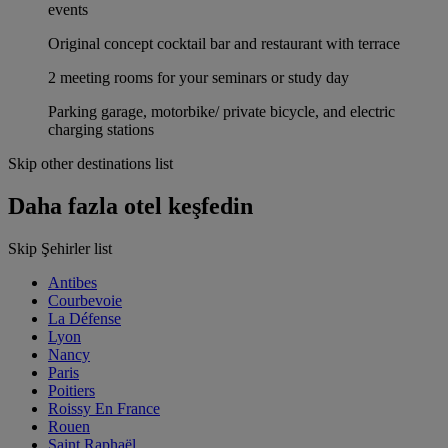
events
Original concept cocktail bar and restaurant with terrace
2 meeting rooms for your seminars or study day
Parking garage, motorbike/ private bicycle, and electric
charging stations
Skip other destinations list
Daha fazla otel keşfedin
Skip Şehirler list
Antibes
Courbevoie
La Défense
Lyon
Nancy
Paris
Poitiers
Roissy En France
Rouen
Saint Raphaël