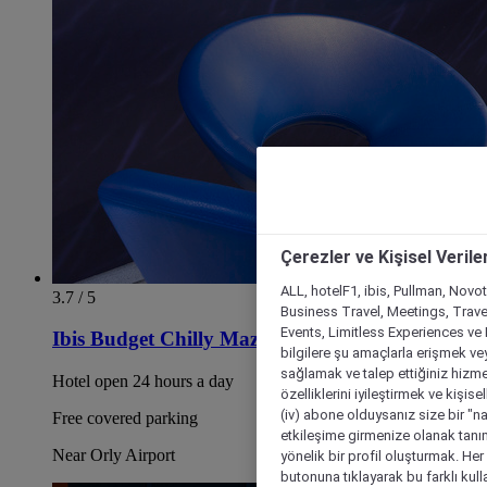
Çerezler ve Kişisel Verile
ALL, hotelF1, ibis, Pullman, Novo
3.7 / 5
Business Travel, Meetings, Travel
Events, Limitless Experiences ve 
Ibis Budget Chilly Mazarin Les Champarts
bilgilere şu amaçlarla erişmek vey
sağlamak ve talep ettiğiniz hizmet
Hotel open 24 hours a day
özelliklerini iyileştirmek ve kişise
(iv) abone olduysanız size bir "n
Free covered parking
etkileşime girmenize olanak tanım
Near Orly Airport
yönelik bir profil oluşturmak. Her b
butonuna tıklayarak bu farklı kul