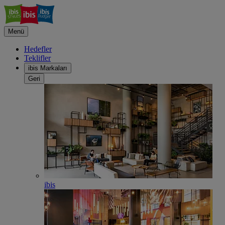
Menü
Hedefler
Teklifler
ibis Markaları
Geri
ibis