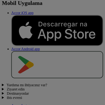
Mobil Uygulama
Accor iOS app
Accor Android app
O
BT
E
R
N
O
Yardıma mı ihtiyacınız var?
Ziyaret edin
Destinasyonlar
ibis evreni