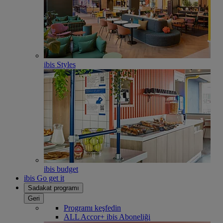
ibis Styles
ibis budget
ibis Go get it
Sadakat programı
Geri
Programı keşfedin
ALL Accor+ ibis Aboneliği