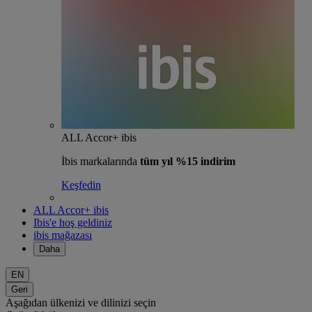
ALL Accor+ ibis
İbis markalarında
tüm yıl %15 indirim
Keşfedin
ALL Accor+ ibis
Ibis'e hoş geldiniz
ibis mağazası
Daha
EN
Geri
Aşağıdan ülkenizi ve dilinizi seçin