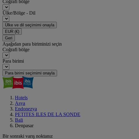
Coğrafi bölge
Ülke/Bölge - Dil
Ülke ve dil seçimimi onayla
EUR
(€)
Geri
Aşağıdan para biriminizi seçin
Coğrafi bölge
Para birimi
Para birimi seçimimi onayla
Hotels
Asya
Endonezya
PETITES ILES DE LA SONDE
Bali
Denpasar
Bir sonraki varış noktanız