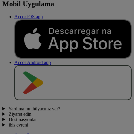
Mobil Uygulama
Accor iOS app
Accor Android app
O
BT
E
R
N
O
Yardıma mı ihtiyacınız var?
Ziyaret edin
Destinasyonlar
ibis evreni