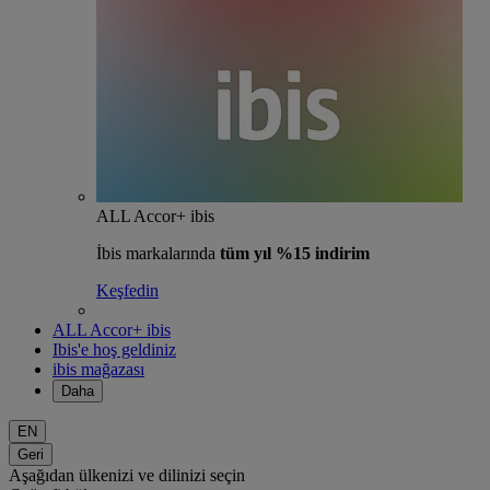
ALL Accor+ ibis
İbis markalarında
tüm yıl %15 indirim
Keşfedin
ALL Accor+ ibis
Ibis'e hoş geldiniz
ibis mağazası
Daha
EN
Geri
Aşağıdan ülkenizi ve dilinizi seçin