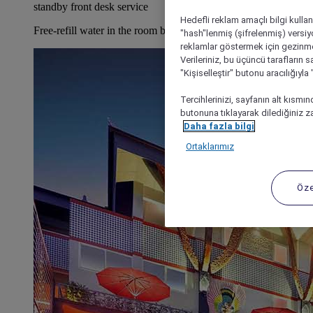
standby front desk service
Hedefli reklam amaçlı bilgi kulla
Free-refill water in the room by Glasses Jug
"hash"lenmiş (şifrelenmiş) versiy
reklamlar göstermek için gezinme, 
Verileriniz, bu üçüncü tarafların s
"Kişiselleştir" butonu aracılığıyl
Tercihlerinizi, sayfanın alt kısmı
butonuna tıklayarak dilediğiniz za
Daha fazla bilgi
Ortaklarımız
Öze