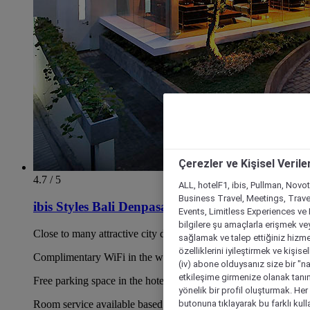
Çerezler ve Kişisel Verile
4.7 / 5
ALL, hotelF1, ibis, Pullman, Novo
Business Travel, Meetings, Travel
ibis Styles Bali Denpasar
Events, Limitless Experiences ve 
bilgilere şu amaçlarla erişmek vey
Close to many attractive city destinations
sağlamak ve talep ettiğiniz hizmet
özelliklerini iyileştirmek ve kişise
Complimentary WiFi in the whole hotel area
(iv) abone olduysanız size bir "n
etkileşime girmenize olanak tanım
Free parking space in the hotel's basement
yönelik bir profil oluşturmak. Her b
butonuna tıklayarak bu farklı kul
Room service available based on operational hours & 24-hrs