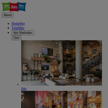
Menü
Hedefler
Teklifler
ibis Markaları
Geri
ibis