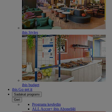
ibis Styles
ibis budget
ibis Go get it
Sadakat programı
Geri
Programı keşfedin
ALL Accor+ ibis Aboneliği