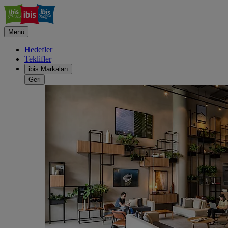
Menü
Hedefler
Teklifler
ibis Markaları
Geri