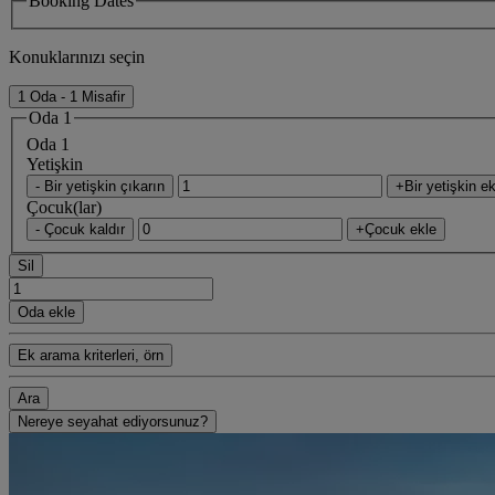
Booking Dates
Konuklarınızı seçin
1 Oda - 1 Misafir
Oda 1
Oda 1
Yetişkin
- Bir yetişkin çıkarın
+Bir yetişkin ek
Çocuk(lar)
- Çocuk kaldır
+Çocuk ekle
Sil
Oda ekle
Ek arama kriterleri, örn
Ara
Nereye seyahat ediyorsunuz?