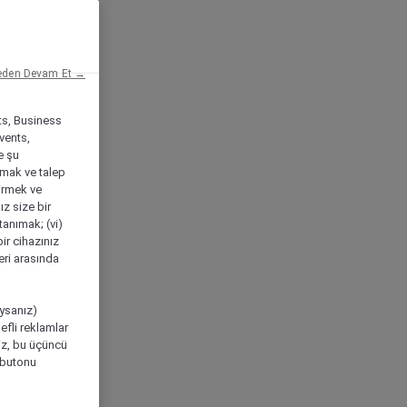
eden Devam Et →
ts, Business
vents,
e şu
amak ve talep
tirmek ve
ız size bir
tanımak; (vi)
ir cihazınız
leri arasında
ıysanız)
efli reklamlar
niz, bu üçüncü
" butonu