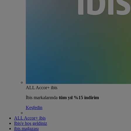
ALL Accor+ ibis
İbis markalarında
tüm yıl %15 indirim
Keşfedin
ALL Accor+ ibis
Ibis'e hoş geldiniz
ibis mağazası