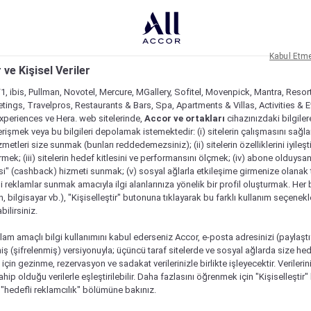
Kabul Etm
 ve Kişisel Veriler
1, ibis, Pullman, Novotel, Mercure, MGallery, Sofitel, Movenpick, Mantra, Resor
tings, Travelpros, Restaurants & Bars, Spa, Apartments & Villas, Activities & E
Experiences ve Hera. web sitelerinde,
Accor ve ortakları
cihazınızdaki bilgiler
rişmek veya bu bilgileri depolamak istemektedir: (i) sitelerin çalışmasını sağl
izmetleri size sunmak (bunları reddedemezsiniz); (ii) sitelerin özelliklerini iyileş
irmek; (iii) sitelerin hedef kitlesini ve performansını ölçmek; (iv) abone olduysan
si" (cashback) hizmeti sunmak; (v) sosyal ağlarla etkileşime girmenize olanak 
i reklamlar sunmak amacıyla ilgi alanlarınıza yönelik bir profil oluşturmak. Her b
on, bilgisayar vb.), "Kişiselleştir" butonuna tıklayarak bu farklı kullanım seçenek
ilirsiniz.
lam amaçlı bilgi kullanımını kabul ederseniz Accor, e-posta adresinizi (paylaşt
ş (şifrelenmiş) versiyonuyla; üçüncü taraf sitelerde ve sosyal ağlarda size hed
çin gezinme, rezervasyon ve sadakat verilerinizle birlikte işleyecektir. Verileri
sahip olduğu verilerle eşleştirilebilir. Daha fazlasını öğrenmek için "Kişiselleştir
a "hedefli reklamcılık" bölümüne bakınız.