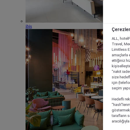
ibis
Çerezler
ALL, hotelF
Travel, Mee
Limitless 
amaçlarla e
ettiğiniz h
kişiselleşt
"nakit iade
size hedefl
için (telef
seçim yapab
Hedefli rek
"hash"lenmi
göstermek i
tarafların 
aracılığıyl