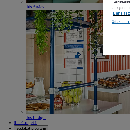
Tercihlerin
ibis Styles
tıklayarak 
Daha fazl
Ortaklarım
ibis budget
ibis Go get it
Sadakat programı