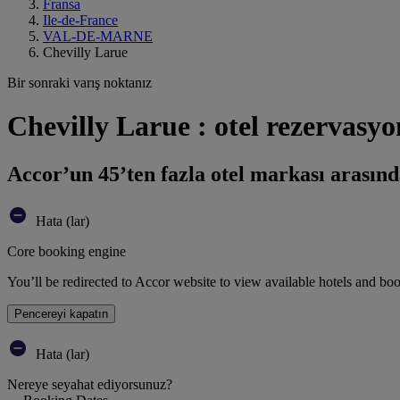
Fransa
Ile-de-France
VAL-DE-MARNE
Chevilly Larue
Bir sonraki varış noktanız
Chevilly Larue : otel rezervasy
Accor’un 45’ten fazla otel markası arasınd
Hata (lar)
Core booking engine
You’ll be redirected to Accor website to view available hotels and bo
Pencereyi kapatın
Hata (lar)
Nereye seyahat ediyorsunuz?