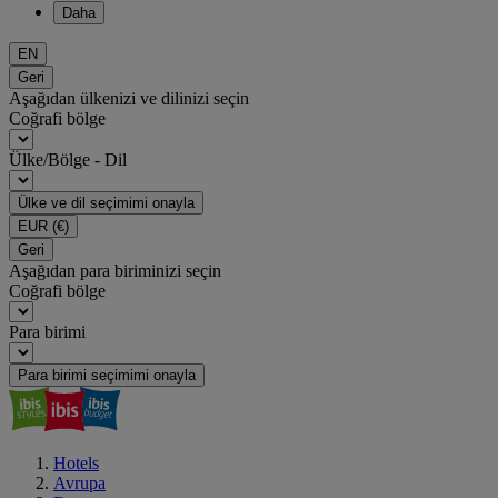
Daha
EN
Geri
Aşağıdan ülkenizi ve dilinizi seçin
Coğrafi bölge
Ülke/Bölge - Dil
Ülke ve dil seçimimi onayla
EUR
(€)
Geri
Aşağıdan para biriminizi seçin
Coğrafi bölge
Para birimi
Para birimi seçimimi onayla
Hotels
Avrupa