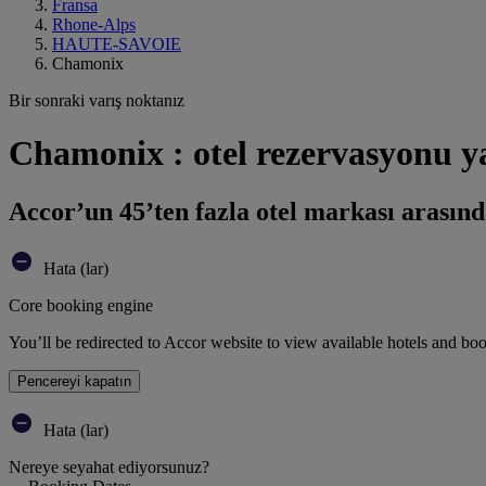
Fransa
Rhone-Alps
HAUTE-SAVOIE
Chamonix
Bir sonraki varış noktanız
Chamonix : otel rezervasyonu y
Accor’un 45’ten fazla otel markası arasınd
Hata (lar)
Core booking engine
You’ll be redirected to Accor website to view available hotels and bo
Pencereyi kapatın
Hata (lar)
Nereye seyahat ediyorsunuz?