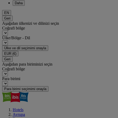
Daha
EN
Geri
Aşağıdan ülkenizi ve dilinizi seçin
Coğrafi bölge
Ülke/Bölge - Dil
Ülke ve dil seçimimi onayla
EUR
(€)
Geri
Aşağıdan para biriminizi seçin
Coğrafi bölge
Para birimi
Para birimi seçimimi onayla
Hotels
Avrupa