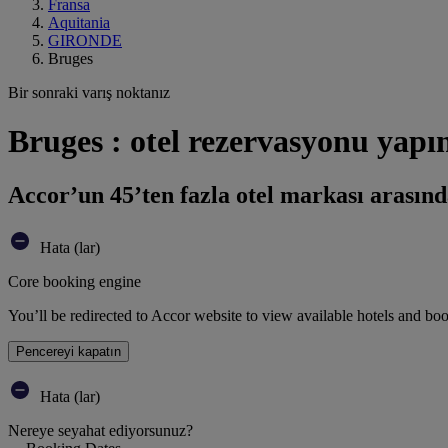
Fransa
Aquitania
GIRONDE
Bruges
Bir sonraki varış noktanız
Bruges : otel rezervasyonu yapı
Accor’un 45’ten fazla otel markası arasınd
Hata (lar)
Core booking engine
You’ll be redirected to Accor website to view available hotels and bo
Pencereyi kapatın
Hata (lar)
Nereye seyahat ediyorsunuz?