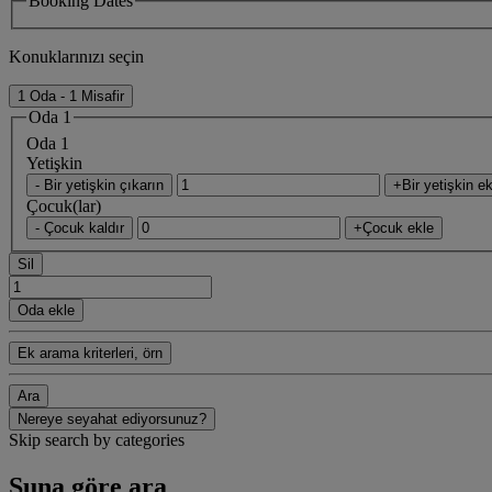
Booking Dates
Konuklarınızı seçin
1 Oda - 1 Misafir
Oda 1
Oda 1
Yetişkin
- Bir yetişkin çıkarın
+Bir yetişkin ek
Çocuk(lar)
- Çocuk kaldır
+Çocuk ekle
Sil
Oda ekle
Ek arama kriterleri, örn
Ara
Nereye seyahat ediyorsunuz?
Skip search by categories
Şuna göre ara