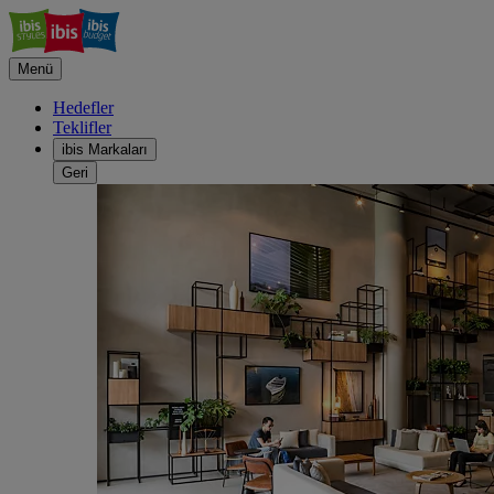
Menü
Hedefler
Teklifler
ibis Markaları
Geri