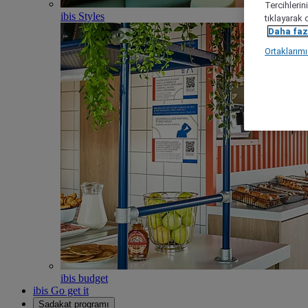
Tercihlerin
ibis Styles
tıklayarak 
Daha fazl
Ortaklarım
ibis budget
ibis Go get it
Sadakat programı