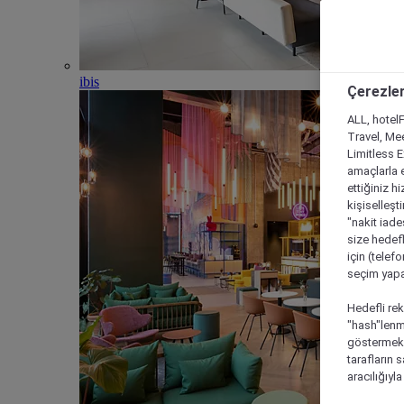
ibis
Çerezler
ALL, hotelF
Travel, Mee
Limitless 
amaçlarla e
ettiğiniz h
kişiselleşt
"nakit iade
size hedefl
için (telef
seçim yapab
Hedefli rek
"hash"lenmi
göstermek i
tarafların 
aracılığıyl