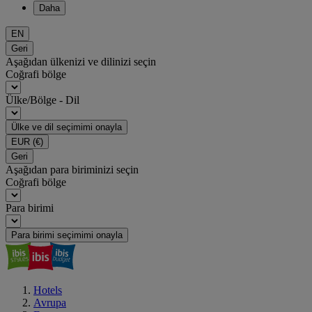
Daha
EN
Geri
Aşağıdan ülkenizi ve dilinizi seçin
Coğrafi bölge
Ülke/Bölge - Dil
Ülke ve dil seçimimi onayla
EUR
(€)
Geri
Aşağıdan para biriminizi seçin
Coğrafi bölge
Para birimi
Para birimi seçimimi onayla
Hotels
Avrupa