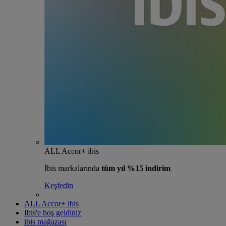
ALL Accor+ ibis
İbis markalarında
tüm yıl %15 indirim
Keşfedin
ALL Accor+ ibis
Ibis'e hoş geldiniz
ibis mağazası