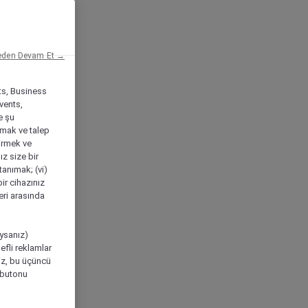
eden Devam Et →
ts, Business
vents,
e şu
amak ve talep
tirmek ve
ız size bir
tanımak; (vi)
ir cihazınız
leri arasında
ıysanız)
efli reklamlar
niz, bu üçüncü
" butonu