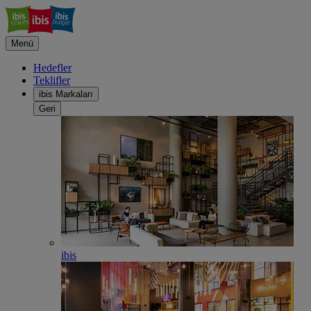
Menü
Hedefler
Teklifler
ibis Markaları
Geri
ibis