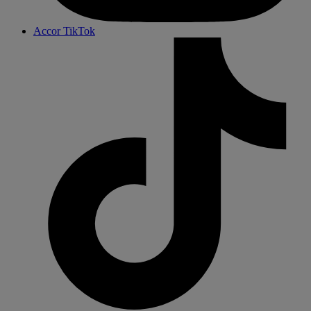
Accor TikTok