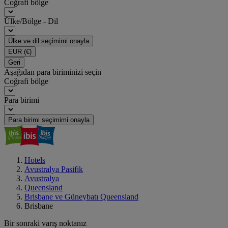
Coğrafi bölge
Ülke/Bölge - Dil
Ülke ve dil seçimimi onayla
EUR
(€)
Geri
Aşağıdan para biriminizi seçin
Coğrafi bölge
Para birimi
Para birimi seçimimi onayla
Hotels
Avustralya Pasifik
Avustralya
Queensland
Brisbane ve Güneybatı Queensland
Brisbane
Bir sonraki varış noktanız