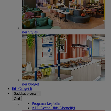
ibis Styles
ibis budget
ibis Go get it
Sadakat programı
Geri
Programı keşfedin
ALL Accor+ ibis Aboneliği