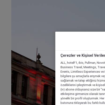
Çerezler ve Kişisel Verile
ALL, hotelF1, ibis, Pullman, Novo
Business Travel, Meetings, Travel
Events, Limitless Experiences ve 
bilgilere şu amaçlarla erişmek vey
sağlamak ve talep ettiğiniz hizmet
özelliklerini iyileştirmek ve kişise
(iv) abone olduysanız size bir "n
etkileşime girmenize olanak tanım
yönelik bir profil oluşturmak. Her b
butonuna tıklayarak bu farklı kul