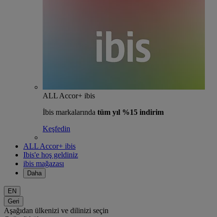
ALL Accor+ ibis
İbis markalarında
tüm yıl %15 indirim
Keşfedin
ALL Accor+ ibis
Ibis'e hoş geldiniz
ibis mağazası
Daha
EN
Geri
Aşağıdan ülkenizi ve dilinizi seçin