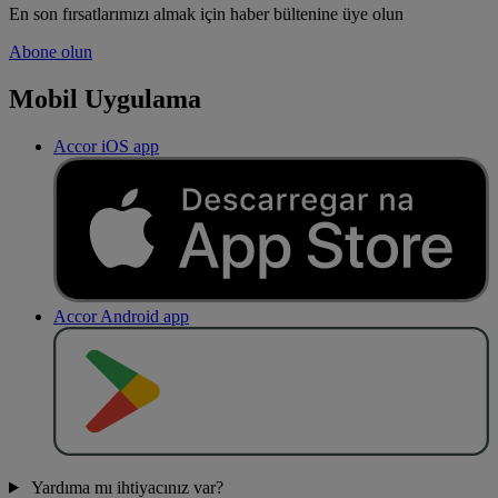
En son fırsatlarımızı almak için haber bültenine üye olun
Abone olun
Mobil Uygulama
Accor iOS app
Accor Android app
O
BT
E
R
N
O
Yardıma mı ihtiyacınız var?