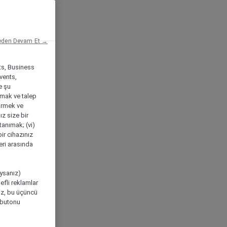
eden Devam Et →
ts, Business
vents,
e şu
amak ve talep
tirmek ve
ız size bir
tanımak; (vi)
ir cihazınız
leri arasında
ıysanız)
efli reklamlar
niz, bu üçüncü
" butonu