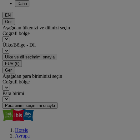
Daha
EN
Geri
Aşağıdan ülkenizi ve dilinizi seçin
Coğrafi bölge
Ülke/Bölge - Dil
Ülke ve dil seçimimi onayla
EUR
(€)
Geri
Aşağıdan para biriminizi seçin
Coğrafi bölge
Para birimi
Para birimi seçimimi onayla
Hotels
Avrupa