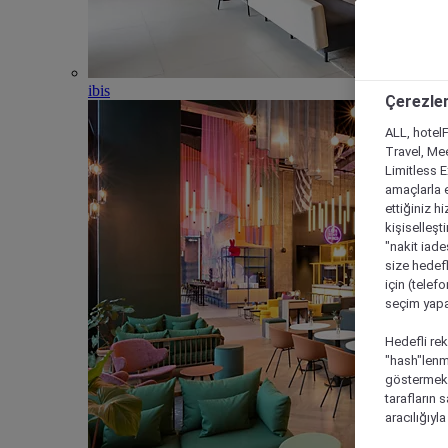
ibis
Çerezler
ALL, hotelF
Travel, Mee
Limitless 
amaçlarla e
ettiğiniz h
kişiselleşt
"nakit iade
size hedefl
için (telef
seçim yapab
Hedefli rek
"hash"lenmi
göstermek i
tarafların 
aracılığıyl