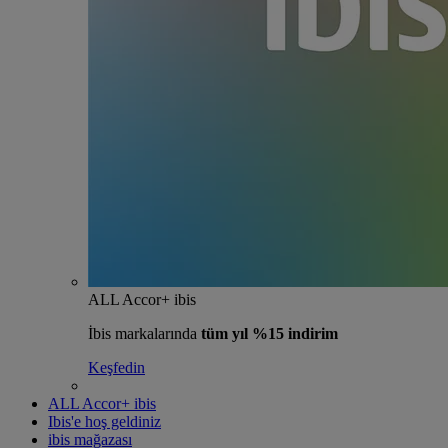
ALL Accor+ ibis
İbis markalarında
tüm yıl %15 indirim
Keşfedin
ALL Accor+ ibis
Ibis'e hoş geldiniz
ibis mağazası