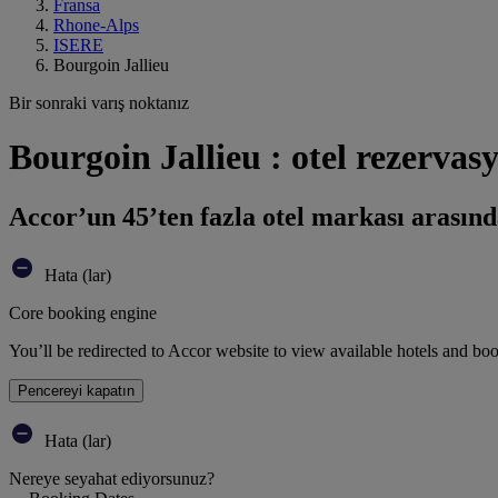
Fransa
Rhone-Alps
ISERE
Bourgoin Jallieu
Bir sonraki varış noktanız
Bourgoin Jallieu : otel rezerva
Accor’un 45’ten fazla otel markası arasınd
Hata (lar)
Core booking engine
You’ll be redirected to Accor website to view available hotels and bo
Pencereyi kapatın
Hata (lar)
Nereye seyahat ediyorsunuz?