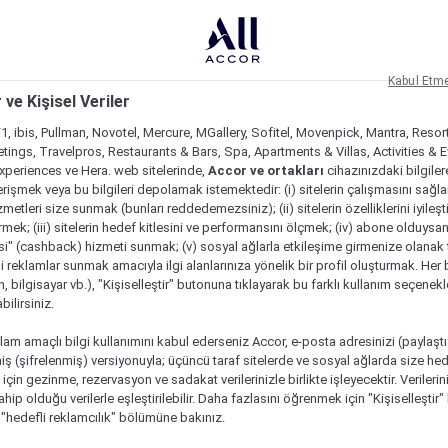
Kabul Etm
 ve Kişisel Veriler
1, ibis, Pullman, Novotel, Mercure, MGallery, Sofitel, Movenpick, Mantra, Resor
tings, Travelpros, Restaurants & Bars, Spa, Apartments & Villas, Activities & E
Experiences ve Hera. web sitelerinde,
Accor ve ortakları
cihazınızdaki bilgiler
rişmek veya bu bilgileri depolamak istemektedir: (i) sitelerin çalışmasını sağl
izmetleri size sunmak (bunları reddedemezsiniz); (ii) sitelerin özelliklerini iyileş
irmek; (iii) sitelerin hedef kitlesini ve performansını ölçmek; (iv) abone olduysan
si" (cashback) hizmeti sunmak; (v) sosyal ağlarla etkileşime girmenize olanak 
i reklamlar sunmak amacıyla ilgi alanlarınıza yönelik bir profil oluşturmak. Her b
on, bilgisayar vb.), "Kişiselleştir" butonuna tıklayarak bu farklı kullanım seçenek
ilirsiniz.
lam amaçlı bilgi kullanımını kabul ederseniz Accor, e-posta adresinizi (paylaşt
ş (şifrelenmiş) versiyonuyla; üçüncü taraf sitelerde ve sosyal ağlarda size hed
çin gezinme, rezervasyon ve sadakat verilerinizle birlikte işleyecektir. Verileri
sahip olduğu verilerle eşleştirilebilir. Daha fazlasını öğrenmek için "Kişiselleştir
a "hedefli reklamcılık" bölümüne bakınız.