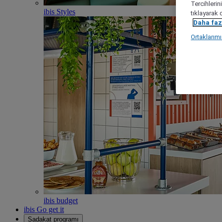
Tercihlerin
ibis Styles
tıklayarak 
Daha fazl
Ortaklarım
ibis budget
ibis Go get it
Sadakat programı