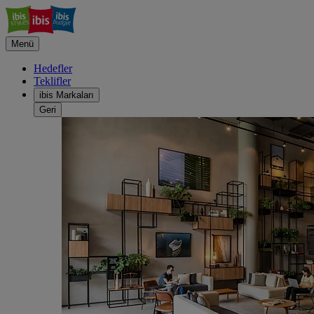
Menü
Hedefler
Teklifler
ibis Markaları
Geri