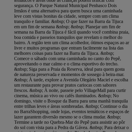
temáticos e áreas onde as crianças podem brincar com
segurança. O Parque Natural Municipal Penhasco Dois
Irmãos é uma alternativa para quem busca uma caminhada
leve com vistas bonitas da cidade, sempre com um clima
tranquilo e familiar. &nbsp; O que fazer na Barra da Tijuca
em um fim de semana &nbsp; &nbsp; Planejar um fim de
semana na Barra da Tijuca é fácil quando você combina praia,
boa comida e passeios tranquilos que revelam o melhor do
bairro. A região tem um clima acolhedor, ótimos espaços ao ar
livre e muitos programas que entram facilmente na lista das
melhores coisas para fazer na Barra da Tijuca. &nbsp;
Comece o sábado com uma caminhada no canto do Pepê,
aproveitando o mar calmo e o clima esportivo do trecho.
&nbsp; Siga para a Praia da Reserva, ideal para quem gosta
de natureza preservada e momentos de sossego à beira-mar.
&nbsp; À tarde, explore a Avenida Olegário Maciel e escolha
um restaurante para provar pratos cariocas com sabores
frescos. &nbsp; À noite, passeie pelo VillageMall para curtir
cinema, música ao vivo ou cafés iluminados. &nbsp; No
domingo, visite o Bosque da Barra para uma manhã tranquila
entre trilhas leves e áreas sombreadas. &nbsp; Continue o dia
no BarraShopping, onde lojas, eventos temáticos e espaços de
lazer garantem diversão mesmo se o clima mudar. &nbsp;
Termine a tarde no Quebra-Mar do Pepê para assistir ao pôr
do sol com vista para a Pedra da Gávea. &nbsp; Para deixar o