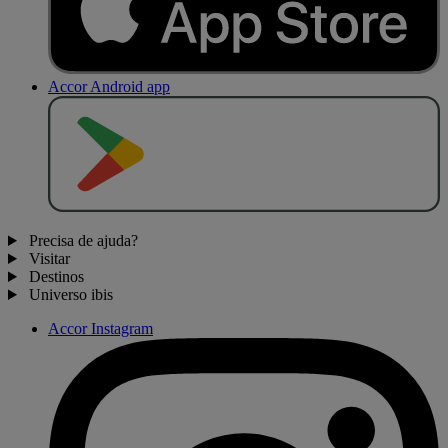
Accor Android app
D
I
S
P
O
N
Í
V
E
L
N
O
Precisa de ajuda?
Visitar
Destinos
Universo ibis
Accor Instagram