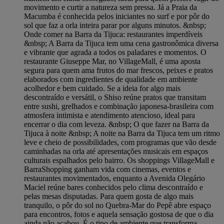
movimento e curtir a natureza sem pressa. Já a Praia da
Macumba é conhecida pelos iniciantes no surf e por pôr do
sol que faz a orla inteira parar por alguns minutos. &nbsp;
Onde comer na Barra da Tijuca: restaurantes imperdíveis
&nbsp; A Barra da Tijuca tem uma cena gastronômica diversa
e vibrante que agrada a todos os paladares e momentos. O
restaurante Giuseppe Mar, no VillageMall, é uma aposta
segura para quem ama frutos do mar frescos, peixes e pratos
elaborados com ingredientes de qualidade em ambiente
acolhedor e bem cuidado. Se a ideia for algo mais
descontraído e versátil, o Shiso reúne pratos que transitam
entre sushi, grelhados e combinação japonesa-brasileira com
atmosfera intimista e atendimento atencioso, ideal para
encerrar o dia com leveza. &nbsp; O que fazer na Barra da
Tijuca à noite &nbsp; A noite na Barra da Tijuca tem um ritmo
leve e cheio de possibilidades, com programas que vão desde
caminhadas na orla até apresentações musicais em espaços
culturais espalhados pelo bairro. Os shoppings VillageMall e
BarraShopping ganham vida com cinemas, eventos e
restaurantes movimentados, enquanto a Avenida Olegário
Maciel reúne bares conhecidos pelo clima descontraído e
pelas mesas disputadas. Para quem gosta de algo mais
tranquilo, o pôr do sol no Quebra-Mar do Pepê abre espaço
para encontros, fotos e aquela sensação gostosa de que o dia
ainda não acabou. É o tipo de ambiente que transforma