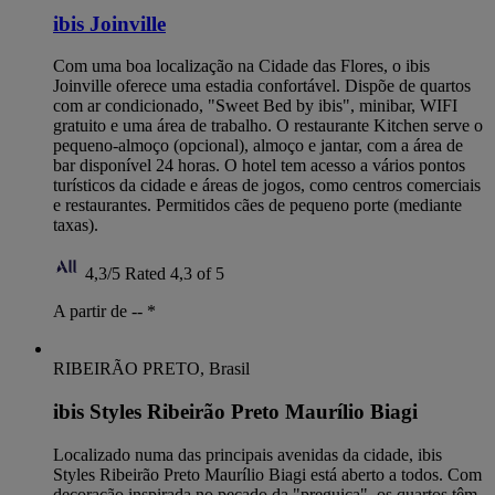
ibis Joinville
Com uma boa localização na Cidade das Flores, o ibis
Joinville oferece uma estadia confortável. Dispõe de quartos
com ar condicionado, "Sweet Bed by ibis", minibar, WIFI
gratuito e uma área de trabalho. O restaurante Kitchen serve o
pequeno-almoço (opcional), almoço e jantar, com a área de
bar disponível 24 horas. O hotel tem acesso a vários pontos
turísticos da cidade e áreas de jogos, como centros comerciais
e restaurantes. Permitidos cães de pequeno porte (mediante
taxas).
4,3/5
Rated 4,3 of 5
A partir de --
*
RIBEIRÃO PRETO, Brasil
ibis Styles Ribeirão Preto Maurílio Biagi
Localizado numa das principais avenidas da cidade, ibis
Styles Ribeirão Preto Maurílio Biagi está aberto a todos. Com
decoração inspirada no pecado da "preguiça", os quartos têm