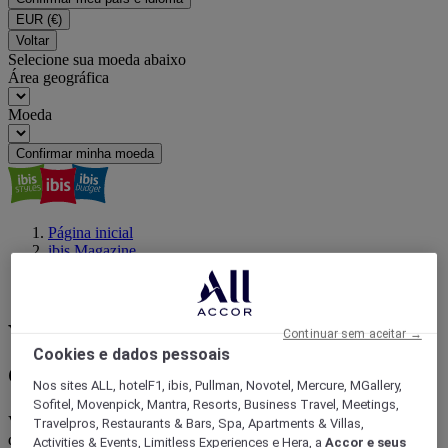
EUR
(€)
Voltar
Selecione sua moeda abaixo
Área geográfica
Moeda
Confirmar minha moeda
Página inicial
ibis Magazine
Viajar com um propósito
viagem barata pelo Brasil
Viagem em família no Brasil
Continuar sem aceitar →
Cookies e dados pessoais
com orçamento limitado
Nos sites ALL, hotelF1, ibis, Pullman, Novotel, Mercure, MGallery,
Sofitel, Movenpick, Mantra, Resorts, Business Travel, Meetings,
Viajar com a família pelo Brasil pode ser econômico, sustentável e
Travelpros, Restaurants & Bars, Spa, Apartments & Villas,
descomplicado, ainda mais com um carro elétrico na rota. Neste
Activities & Events, Limitless Experiences e Hera, a
Accor e seus