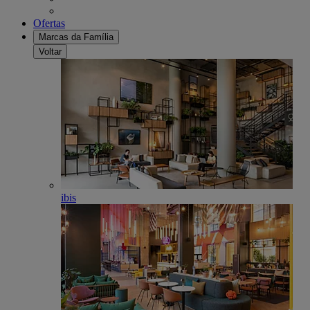
Ofertas
Marcas da Família
Voltar
ibis