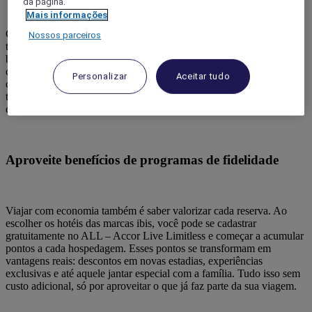
da página.
Mais informações
Com o carro carregado e o roteiro na ponta dos dedos, é hora de
Nossos parceiros
transformar o caminho em parte da aventura. Ao traçar seu trajeto,
busque rotas com pontos de recarga para veículos elétricos e conte
com aplicativos especializados para encontrar eletropostos
Personalizar
Aceitar tudo
confiáveis ao longo do percurso. Assim, você viaja com
tranquilidade, autonomia e foco total no que realmente importa:
curtir cada momento ao lado da sua família.
Aproveite benefícios de programas de fidelidade
Viajar com economia também é saber valorizar cada reserva. Ao
escolher os hotéis das marcas ibis, você pode se cadastrar
gratuitamente no ALL – Accor Live Limitless e começar a acumular
pontos a cada hospedagem. Esses pontos se transformam em
vantagens reais: descontos em novas estadias, experiências
exclusivas e até aquele jantar especial com a família. Tudo isso sem
custo adicional, só por aproveitar o que já faz parte da sua viagem.