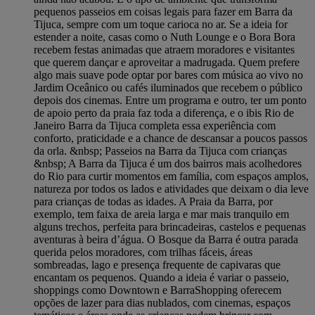
pequenos passeios em coisas legais para fazer em Barra da
Tijuca, sempre com um toque carioca no ar. Se a ideia for
estender a noite, casas como o Nuth Lounge e o Bora Bora
recebem festas animadas que atraem moradores e visitantes
que querem dançar e aproveitar a madrugada. Quem prefere
algo mais suave pode optar por bares com música ao vivo no
Jardim Oceânico ou cafés iluminados que recebem o público
depois dos cinemas. Entre um programa e outro, ter um ponto
de apoio perto da praia faz toda a diferença, e o ibis Rio de
Janeiro Barra da Tijuca completa essa experiência com
conforto, praticidade e a chance de descansar a poucos passos
da orla. &nbsp; Passeios na Barra da Tijuca com crianças
&nbsp; A Barra da Tijuca é um dos bairros mais acolhedores
do Rio para curtir momentos em família, com espaços amplos,
natureza por todos os lados e atividades que deixam o dia leve
para crianças de todas as idades. A Praia da Barra, por
exemplo, tem faixa de areia larga e mar mais tranquilo em
alguns trechos, perfeita para brincadeiras, castelos e pequenas
aventuras à beira d’água. O Bosque da Barra é outra parada
querida pelos moradores, com trilhas fáceis, áreas
sombreadas, lago e presença frequente de capivaras que
encantam os pequenos. Quando a ideia é variar o passeio,
shoppings como Downtown e BarraShopping oferecem
opções de lazer para dias nublados, com cinemas, espaços