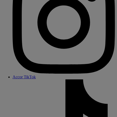
Accor TikTok