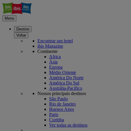
Menu
Destino
Voltar
Encontrar um hotel
ibis Magazine
Continente
Africa
Ásia
Europa
Médio Oriente
América Do Norte
América Do Sul
Austrália-Pacífico
Nossos principais destinos
São Paulo
Rio de Janeiro
Buenos Aires
Paris
Curitiba
Ver todas as destinos