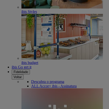
ibis Styles
ibis budget
ibis Go get it
Fidelidade
Voltar
Descubra o programa
ALL Accor+ ibis - Assinatura