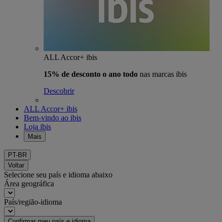
ALL Accor+ ibis
15% de desconto o ano todo
nas marcas ibis
Descobrir
ALL Accor+ ibis
Bem-vindo ao ibis
Loja ibis
Mais
PT-BR
Voltar
Selecione seu país e idioma abaixo
Área geográfica
País/região-idioma
Confirmar meu país e idioma