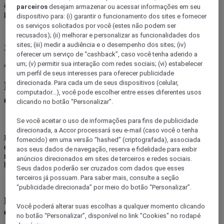
artigo, descubra dicas práticas e acessíveis para curtir o país com
parceiros
desejam armazenar ou acessar informações em seu
praticidade nos hotéis das marcas ibis.
dispositivo para: (i) garantir o funcionamento dos sites e fornecer
os serviços solicitados por você (estes não podem ser
recusados); (ii) melhorar e personalizar as funcionalidades dos
sites; (iii) medir a audiência e o desempenho dos sites; (iv)
31 julho 2025
oferecer um serviço de “cashback”, caso você tenha aderido a
um; (v) permitir sua interação com redes sociais; (vi) estabelecer
4 minutos
um perfil de seus interesses para oferecer publicidade
direcionada. Para cada um de seus dispositivos (celular,
Planejamento inteligente para
computador...), você pode escolher entre esses diferentes usos
economizar na estrada
clicando no botão “Personalizar”.
Se você aceitar o uso de informações para fins de publicidade
direcionada, a Accor processará seu e-mail (caso você o tenha
Economizar na estrada é uma arte que começa no mapa. Com
fornecido) em uma versão “hashed” (criptografada), associada
escolhas certeiras, como rotas bem equipadas e vantagens que
aos seus dados de navegação, reserva e fidelidade para exibir
recompensam cada parada, sua viagem em família pode ser leve no
anúncios direcionados em sites de terceiros e redes sociais.
bolso e cheia de descobertas. Confira!
Seus dados poderão ser cruzados com dados que esses
terceiros já possuam. Para saber mais, consulte a seção
“publicidade direcionada” por meio do botão “Personalizar”.
Escolha rotas com infraestrutura para veículos
Você poderá alterar suas escolhas a qualquer momento clicando
elétricos
no botão “Personalizar”, disponível no link "Cookies" no rodapé