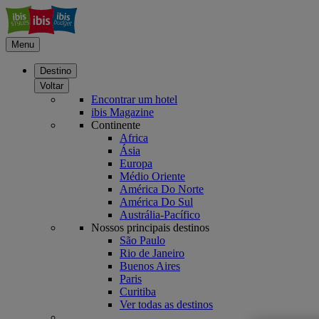
Menu
Destino
Voltar
Encontrar um hotel
ibis Magazine
Continente
Africa
Ásia
Europa
Médio Oriente
América Do Norte
América Do Sul
Austrália-Pacífico
Nossos principais destinos
São Paulo
Rio de Janeiro
Buenos Aires
Paris
Curitiba
Ver todas as destinos