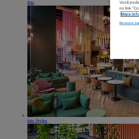
ibis
Você poder
no link "C
Mais inf
Nossos pa
ibis Styles