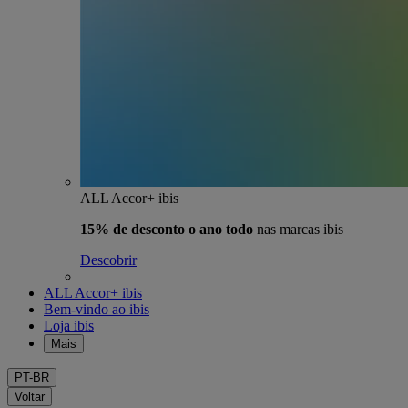
ALL Accor+ ibis
15% de desconto o ano todo
nas marcas ibis
Descobrir
ALL Accor+ ibis
Bem-vindo ao ibis
Loja ibis
Mais
PT-BR
Voltar