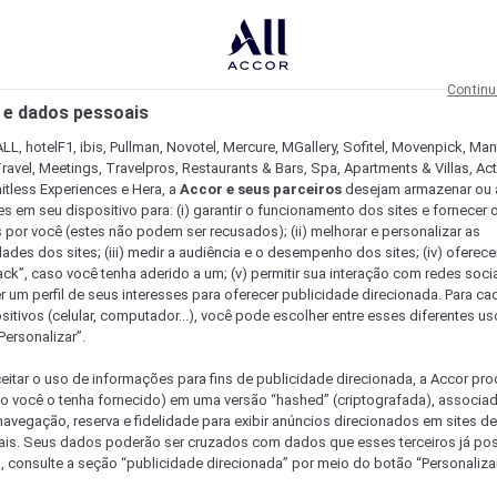
Continu
 e dados pessoais
LL, hotelF1, ibis, Pullman, Novotel, Mercure, MGallery, Sofitel, Movenpick, Man
ravel, Meetings, Travelpros, Restaurants & Bars, Spa, Apartments & Villas, Acti
mitless Experiences e Hera, a
Accor e seus parceiros
desejam armazenar ou 
s em seu dispositivo para: (i) garantir o funcionamento dos sites e fornecer 
s por você (estes não podem ser recusados); (ii) melhorar e personalizar as
dades dos sites; (iii) medir a audiência e o desempenho dos sites; (iv) oferec
ck”, caso você tenha aderido a um; (v) permitir sua interação com redes sociai
r um perfil de seus interesses para oferecer publicidade direcionada. Para c
sitivos (celular, computador...), você pode escolher entre esses diferentes u
Personalizar”.
eitar o uso de informações para fins de publicidade direcionada, a Accor pr
so você o tenha fornecido) em uma versão “hashed” (criptografada), associa
avegação, reserva e fidelidade para exibir anúncios direcionados em sites de 
ais. Seus dados poderão ser cruzados com dados que esses terceiros já po
, consulte a seção “publicidade direcionada” por meio do botão “Personalizar