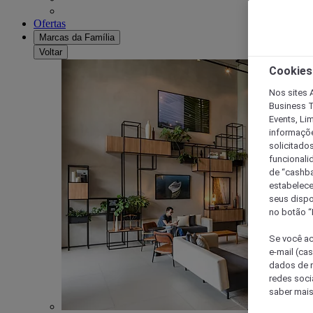
Ofertas
Marcas da Família
Voltar
Cookies
Nos sites A
Business T
Events, Li
informaçõe
solicitado
funcionali
de “cashba
estabelece
seus dispo
no botão “
Se você ac
e-mail (ca
dados de n
redes soci
saber mais