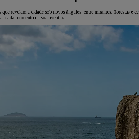
 que revelam a cidade sob novos ângulos, entre mirantes, florestas e cená
itar cada momento da sua aventura.