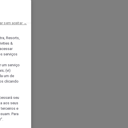
ar sem aceitar →
tra, Resorts,
vities &
acessar
os serviços
er um serviço
s; (vi)
ada um de
sos clicando
ocessará seu
da aos seus
terceiros e
ssuam. Para
”.