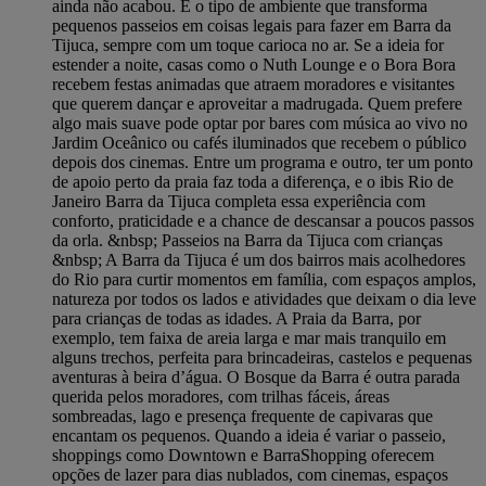
ainda não acabou. É o tipo de ambiente que transforma
pequenos passeios em coisas legais para fazer em Barra da
Tijuca, sempre com um toque carioca no ar. Se a ideia for
estender a noite, casas como o Nuth Lounge e o Bora Bora
recebem festas animadas que atraem moradores e visitantes
que querem dançar e aproveitar a madrugada. Quem prefere
algo mais suave pode optar por bares com música ao vivo no
Jardim Oceânico ou cafés iluminados que recebem o público
depois dos cinemas. Entre um programa e outro, ter um ponto
de apoio perto da praia faz toda a diferença, e o ibis Rio de
Janeiro Barra da Tijuca completa essa experiência com
conforto, praticidade e a chance de descansar a poucos passos
da orla. &nbsp; Passeios na Barra da Tijuca com crianças
&nbsp; A Barra da Tijuca é um dos bairros mais acolhedores
do Rio para curtir momentos em família, com espaços amplos,
natureza por todos os lados e atividades que deixam o dia leve
para crianças de todas as idades. A Praia da Barra, por
exemplo, tem faixa de areia larga e mar mais tranquilo em
alguns trechos, perfeita para brincadeiras, castelos e pequenas
aventuras à beira d’água. O Bosque da Barra é outra parada
querida pelos moradores, com trilhas fáceis, áreas
sombreadas, lago e presença frequente de capivaras que
encantam os pequenos. Quando a ideia é variar o passeio,
shoppings como Downtown e BarraShopping oferecem
opções de lazer para dias nublados, com cinemas, espaços