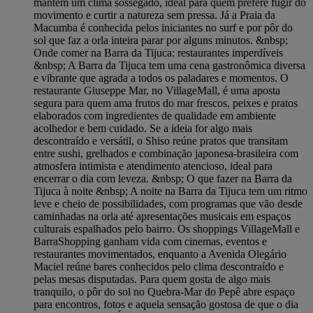
mantêm um clima sossegado, ideal para quem prefere fugir do
movimento e curtir a natureza sem pressa. Já a Praia da
Macumba é conhecida pelos iniciantes no surf e por pôr do
sol que faz a orla inteira parar por alguns minutos. &nbsp;
Onde comer na Barra da Tijuca: restaurantes imperdíveis
&nbsp; A Barra da Tijuca tem uma cena gastronômica diversa
e vibrante que agrada a todos os paladares e momentos. O
restaurante Giuseppe Mar, no VillageMall, é uma aposta
segura para quem ama frutos do mar frescos, peixes e pratos
elaborados com ingredientes de qualidade em ambiente
acolhedor e bem cuidado. Se a ideia for algo mais
descontraído e versátil, o Shiso reúne pratos que transitam
entre sushi, grelhados e combinação japonesa-brasileira com
atmosfera intimista e atendimento atencioso, ideal para
encerrar o dia com leveza. &nbsp; O que fazer na Barra da
Tijuca à noite &nbsp; A noite na Barra da Tijuca tem um ritmo
leve e cheio de possibilidades, com programas que vão desde
caminhadas na orla até apresentações musicais em espaços
culturais espalhados pelo bairro. Os shoppings VillageMall e
BarraShopping ganham vida com cinemas, eventos e
restaurantes movimentados, enquanto a Avenida Olegário
Maciel reúne bares conhecidos pelo clima descontraído e
pelas mesas disputadas. Para quem gosta de algo mais
tranquilo, o pôr do sol no Quebra-Mar do Pepê abre espaço
para encontros, fotos e aquela sensação gostosa de que o dia