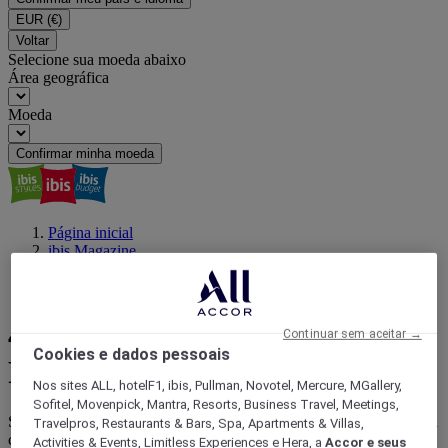
EUR
(€)
Voltar
Selecione sua moeda abaixo
Área geográfica
Moeda
Confirmar minha moeda
Página inicial
ibis Magazine
Viajar com um propósito
Confira 4 motivos para visitar São Paulo | Hotéis ibis
4 motivos que tornam São
Continuar sem aceitar →
Cookies e dados pessoais
Paulo um destino imperdível
Nos sites ALL, hotelF1, ibis, Pullman, Novotel, Mercure, MGallery,
Sofitel, Movenpick, Mantra, Resorts, Business Travel, Meetings,
Saiba o que fazer na capital paulista e veja alguns bons motivos para
Travelpros, Restaurants & Bars, Spa, Apartments & Villas,
conhecer a cidade que não para nunca!
Activities & Events, Limitless Experiences e Hera, a
Accor e seus