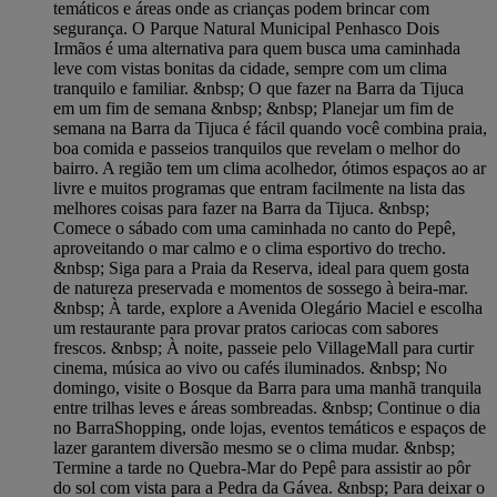
temáticos e áreas onde as crianças podem brincar com
segurança. O Parque Natural Municipal Penhasco Dois
Irmãos é uma alternativa para quem busca uma caminhada
leve com vistas bonitas da cidade, sempre com um clima
tranquilo e familiar. &nbsp; O que fazer na Barra da Tijuca
em um fim de semana &nbsp; &nbsp; Planejar um fim de
semana na Barra da Tijuca é fácil quando você combina praia,
boa comida e passeios tranquilos que revelam o melhor do
bairro. A região tem um clima acolhedor, ótimos espaços ao ar
livre e muitos programas que entram facilmente na lista das
melhores coisas para fazer na Barra da Tijuca. &nbsp;
Comece o sábado com uma caminhada no canto do Pepê,
aproveitando o mar calmo e o clima esportivo do trecho.
&nbsp; Siga para a Praia da Reserva, ideal para quem gosta
de natureza preservada e momentos de sossego à beira-mar.
&nbsp; À tarde, explore a Avenida Olegário Maciel e escolha
um restaurante para provar pratos cariocas com sabores
frescos. &nbsp; À noite, passeie pelo VillageMall para curtir
cinema, música ao vivo ou cafés iluminados. &nbsp; No
domingo, visite o Bosque da Barra para uma manhã tranquila
entre trilhas leves e áreas sombreadas. &nbsp; Continue o dia
no BarraShopping, onde lojas, eventos temáticos e espaços de
lazer garantem diversão mesmo se o clima mudar. &nbsp;
Termine a tarde no Quebra-Mar do Pepê para assistir ao pôr
do sol com vista para a Pedra da Gávea. &nbsp; Para deixar o