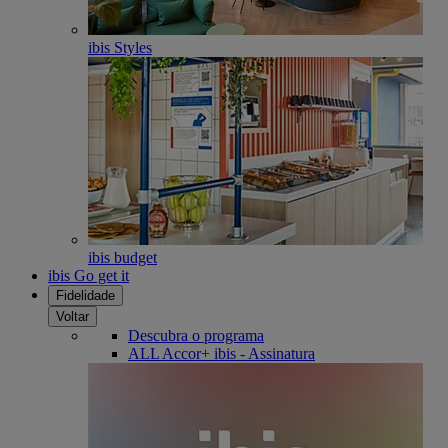
ibis Styles
ibis budget
ibis Go get it
Fidelidade
Voltar
Descubra o programa
ALL Accor+ ibis - Assinatura