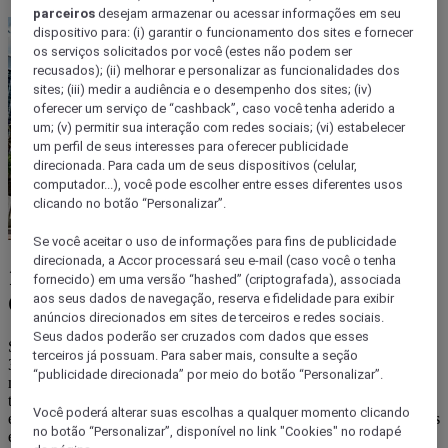
parceiros
desejam armazenar ou acessar informações em seu
dispositivo para: (i) garantir o funcionamento dos sites e fornecer
os serviços solicitados por você (estes não podem ser
recusados); (ii) melhorar e personalizar as funcionalidades dos
sites; (iii) medir a audiência e o desempenho dos sites; (iv)
oferecer um serviço de “cashback”, caso você tenha aderido a
um; (v) permitir sua interação com redes sociais; (vi) estabelecer
um perfil de seus interesses para oferecer publicidade
direcionada. Para cada um de seus dispositivos (celular,
computador...), você pode escolher entre esses diferentes usos
clicando no botão “Personalizar”.
Se você aceitar o uso de informações para fins de publicidade
direcionada, a Accor processará seu e-mail (caso você o tenha
1. OPÇÕES CULTURAIS PARA TODOS
fornecido) em uma versão “hashed” (criptografada), associada
OS GOSTOS E BOLSOS!
aos seus dados de navegação, reserva e fidelidade para exibir
anúncios direcionados em sites de terceiros e redes sociais.
Seus dados poderão ser cruzados com dados que esses
São Paulo é o grande polo cultural da América do Sul! São mais de
terceiros já possuam. Para saber mais, consulte a seção
300 salas de cinema, 180 teatros, mais de 90 centros culturais e 110
“publicidade direcionada” por meio do botão “Personalizar”.
museus que recebem uma incrível variedade de filmes, peças
teatrais, companhias de ópera, espetáculos, eventos, festivais e
Você poderá alterar suas escolhas a qualquer momento clicando
exposições, tanto do circuito comercial quanto independente. Alguns
no botão “Personalizar”, disponível no link "Cookies" no rodapé
espaços se destacam, como Sala São Paulo