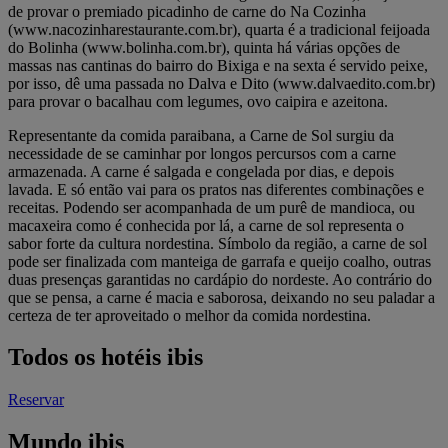
de provar o premiado picadinho de carne do Na Cozinha
(www.nacozinharestaurante.com.br), quarta é a tradicional feijoada
do Bolinha (www.bolinha.com.br), quinta há várias opções de
massas nas cantinas do bairro do Bixiga e na sexta é servido peixe,
por isso, dê uma passada no Dalva e Dito (www.dalvaedito.com.br)
para provar o bacalhau com legumes, ovo caipira e azeitona.
Representante da comida paraibana, a Carne de Sol surgiu da
necessidade de se caminhar por longos percursos com a carne
armazenada. A carne é salgada e congelada por dias, e depois
lavada. E só então vai para os pratos nas diferentes combinações e
receitas. Podendo ser acompanhada de um purê de mandioca, ou
macaxeira como é conhecida por lá, a carne de sol representa o
sabor forte da cultura nordestina. Símbolo da região, a carne de sol
pode ser finalizada com manteiga de garrafa e queijo coalho, outras
duas presenças garantidas no cardápio do nordeste. Ao contrário do
que se pensa, a carne é macia e saborosa, deixando no seu paladar a
certeza de ter aproveitado o melhor da comida nordestina.
Todos os hotéis ibis
Reservar
Mundo ibis