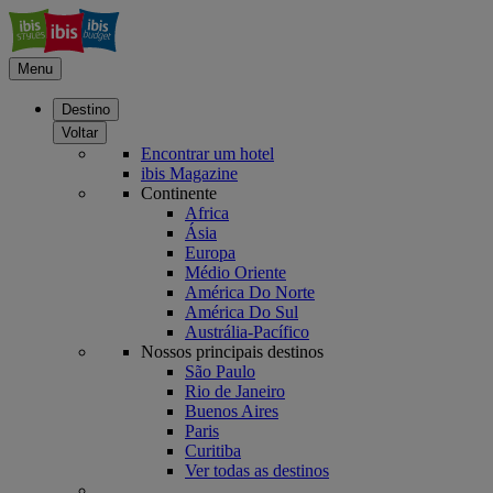
Menu
Destino
Voltar
Encontrar um hotel
ibis Magazine
Continente
Africa
Ásia
Europa
Médio Oriente
América Do Norte
América Do Sul
Austrália-Pacífico
Nossos principais destinos
São Paulo
Rio de Janeiro
Buenos Aires
Paris
Curitiba
Ver todas as destinos