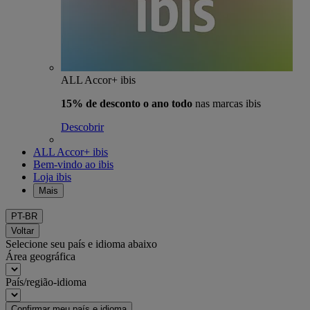
ALL Accor+ ibis
15% de desconto o ano todo
nas marcas ibis
Descobrir
ALL Accor+ ibis
Bem-vindo ao ibis
Loja ibis
Mais
PT-BR
Voltar
Selecione seu país e idioma abaixo
Área geográfica
País/região-idioma
Confirmar meu país e idioma