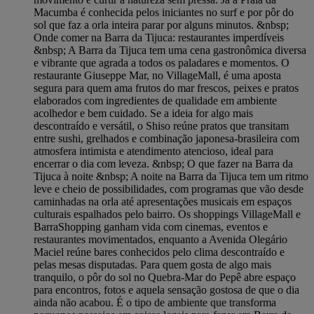
Macumba é conhecida pelos iniciantes no surf e por pôr do
sol que faz a orla inteira parar por alguns minutos. &nbsp;
Onde comer na Barra da Tijuca: restaurantes imperdíveis
&nbsp; A Barra da Tijuca tem uma cena gastronômica diversa
e vibrante que agrada a todos os paladares e momentos. O
restaurante Giuseppe Mar, no VillageMall, é uma aposta
segura para quem ama frutos do mar frescos, peixes e pratos
elaborados com ingredientes de qualidade em ambiente
acolhedor e bem cuidado. Se a ideia for algo mais
descontraído e versátil, o Shiso reúne pratos que transitam
entre sushi, grelhados e combinação japonesa-brasileira com
atmosfera intimista e atendimento atencioso, ideal para
encerrar o dia com leveza. &nbsp; O que fazer na Barra da
Tijuca à noite &nbsp; A noite na Barra da Tijuca tem um ritmo
leve e cheio de possibilidades, com programas que vão desde
caminhadas na orla até apresentações musicais em espaços
culturais espalhados pelo bairro. Os shoppings VillageMall e
BarraShopping ganham vida com cinemas, eventos e
restaurantes movimentados, enquanto a Avenida Olegário
Maciel reúne bares conhecidos pelo clima descontraído e
pelas mesas disputadas. Para quem gosta de algo mais
tranquilo, o pôr do sol no Quebra-Mar do Pepê abre espaço
para encontros, fotos e aquela sensação gostosa de que o dia
ainda não acabou. É o tipo de ambiente que transforma