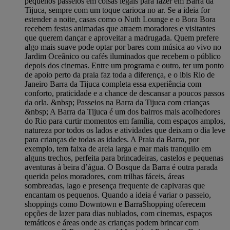
pequenos passeios em coisas legais para fazer em Barra da
Tijuca, sempre com um toque carioca no ar. Se a ideia for
estender a noite, casas como o Nuth Lounge e o Bora Bora
recebem festas animadas que atraem moradores e visitantes
que querem dançar e aproveitar a madrugada. Quem prefere
algo mais suave pode optar por bares com música ao vivo no
Jardim Oceânico ou cafés iluminados que recebem o público
depois dos cinemas. Entre um programa e outro, ter um ponto
de apoio perto da praia faz toda a diferença, e o ibis Rio de
Janeiro Barra da Tijuca completa essa experiência com
conforto, praticidade e a chance de descansar a poucos passos
da orla. &nbsp; Passeios na Barra da Tijuca com crianças
&nbsp; A Barra da Tijuca é um dos bairros mais acolhedores
do Rio para curtir momentos em família, com espaços amplos,
natureza por todos os lados e atividades que deixam o dia leve
para crianças de todas as idades. A Praia da Barra, por
exemplo, tem faixa de areia larga e mar mais tranquilo em
alguns trechos, perfeita para brincadeiras, castelos e pequenas
aventuras à beira d’água. O Bosque da Barra é outra parada
querida pelos moradores, com trilhas fáceis, áreas
sombreadas, lago e presença frequente de capivaras que
encantam os pequenos. Quando a ideia é variar o passeio,
shoppings como Downtown e BarraShopping oferecem
opções de lazer para dias nublados, com cinemas, espaços
temáticos e áreas onde as crianças podem brincar com