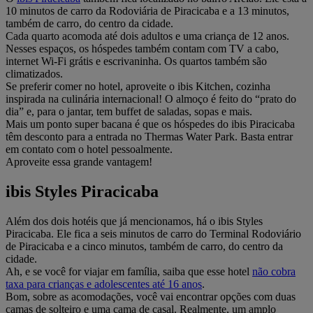
10 minutos de carro da Rodoviária de Piracicaba e a 13 minutos,
também de carro, do centro da cidade.
Cada quarto acomoda até dois adultos e uma criança de 12 anos.
Nesses espaços, os hóspedes também contam com TV a cabo,
internet Wi-Fi grátis e escrivaninha. Os quartos também são
climatizados.
Se preferir comer no hotel, aproveite o ibis Kitchen, cozinha
inspirada na culinária internacional! O almoço é feito do “prato do
dia” e, para o jantar, tem buffet de saladas, sopas e mais.
Mais um ponto super bacana é que os hóspedes do ibis Piracicaba
têm desconto para a entrada no Thermas Water Park. Basta entrar
em contato com o hotel pessoalmente.
Aproveite essa grande vantagem!
ibis Styles Piracicaba
Além dos dois hotéis que já mencionamos, há o
ibis Styles
Piracicaba
. Ele fica a seis minutos de carro do Terminal Rodoviário
de Piracicaba e a cinco minutos, também de carro, do centro da
cidade.
Ah, e se você for viajar em família, saiba que esse hotel
não cobra
taxa para crianças e adolescentes até 16 anos
.
Bom, sobre as acomodações, você vai encontrar opções com duas
camas de solteiro e uma cama de casal. Realmente, um amplo