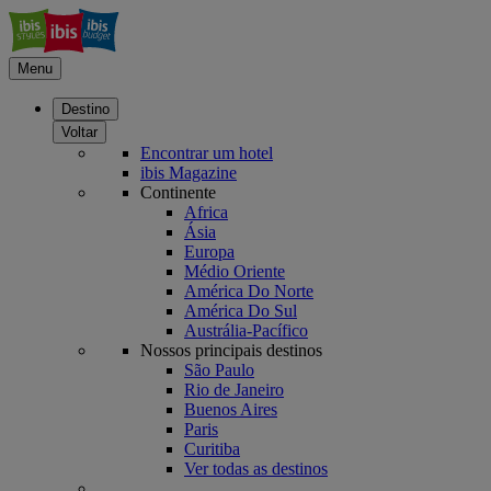
Menu
Destino
Voltar
Encontrar um hotel
ibis Magazine
Continente
Africa
Ásia
Europa
Médio Oriente
América Do Norte
América Do Sul
Austrália-Pacífico
Nossos principais destinos
São Paulo
Rio de Janeiro
Buenos Aires
Paris
Curitiba
Ver todas as destinos