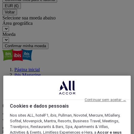
EUR
(€)
Voltar
Selecione sua moeda abaixo
Área geográfica
Moeda
Confirmar minha moeda
Página inicial
ibis Magazine
Viajar com um propósito
O que fazer em Piracicaba: Melhores coisas para fazer
gastando pouco
Continuar sem aceitar →
O que fazer em Piracicaba:
Cookies e dados pessoais
Melhores coisas para fazer
Nos sites ALL, hotelF1, ibis, Pullman, Novotel, Mercure, MGallery,
Sofitel, Movenpick, Mantra, Resorts, Business Travel, Meetings,
gastando pouco
Travelpros, Restaurants & Bars, Spa, Apartments & Villas,
Activities & Events, Limitless Experiences e Hera, a
Accor e seus