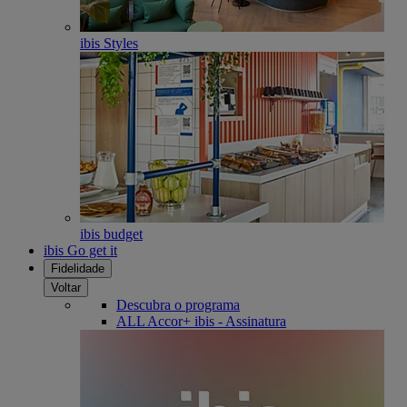
ibis Styles
ibis budget
ibis Go get it
Fidelidade
Voltar
Descubra o programa
ALL Accor+ ibis - Assinatura