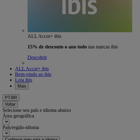
ALL Accor+ ibis
15% de desconto o ano todo
nas marcas ibis
Descobrir
ALL Accor+ ibis
Bem-vindo ao ibis
Loja ibis
Mais
PT-BR
Voltar
Selecione seu país e idioma abaixo
Área geográfica
País/região-idioma
Confirmar meu país e idioma