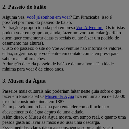
2. Passeio de balão
Alguma vez,
você já sonhou em voar
? Em Piracicaba, isso é
possível por meio do passeio de balão.
A atração é proporcionada pela empresa
Voe Adventure
. Os turistas
podem voar em grupo ou, ainda, fazer um voo particular (perfeito
quem quer comemorar datas especiais ou até fazer um pedido de
casamento nas alturas).
Custo do passeio: o site do Voe Adventure não informa os valores,
então, sugerimos que você entre em contato com a empresa para
saber mais informações.
A duração de cada passeio de balão é de uma hora. Já a idade
mínima para voar é de cinco anos.
3. Museu da Água
Passeios mais culturais não poderiam faltar neste guia sobre o que
fazer em Piracicaba! O
Museu da Água
fica em uma área de 12.000
m² e foi construído ainda em 1887.
É um passeio muito bacana para entender como funciona o
abastecimento de água dentro de uma cidade.
Além disso, o Museu da Água mostra, em tempo real, o quanto uma
pessoa gasta ao lavar as mãos e ao usar uma descarga.
Essas medidas, claro, dão mais consciência sobre a utilização