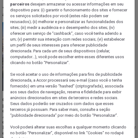
parceiros
desejam armazenar ou acessar informações em seu
Vai visitar a cidade, quer saber o que fazer em Piracicaba e, melhor
dispositivo para: (i) garantir o funcionamento dos sites e fornecer
ainda, sem gastar muito? Confira as opções que separamos a seguir!
os serviços solicitados por você (estes não podem ser
recusados); (ii) melhorar e personalizar as funcionalidades dos
sites; (iii) medir a audiência e o desempenho dos sites; (iv)
oferecer um serviço de “cashback”, caso você tenha aderido a
um; (v) permitir sua interação com redes sociais; (vi) estabelecer
um perfil de seus interesses para oferecer publicidade
direcionada. Para cada um de seus dispositivos (celular,
computador...), você pode escolher entre esses diferentes usos
clicando no botão “Personalizar”.
Se você aceitar o uso de informações para fins de publicidade
direcionada, a Accor processará seu e-mail (caso você o tenha
fornecido) em uma versão “hashed” (criptografada), associada
aos seus dados de navegação, reserva e fidelidade para exibir
anúncios direcionados em sites de terceiros e redes sociais.
Que tal conhecer um pedacinho do interior de São Paulo, sem
Seus dados poderão ser cruzados com dados que esses
precisar gastar muito? Desta vez, o nosso foco é trazer opções sobre
terceiros já possuam. Para saber mais, consulte a seção
o que fazer em Piracicaba.
“publicidade direcionada” por meio do botão “Personalizar”.
A cidade tem cerca de 400 mil habitantes e fica localizada a 150 km
da capital de São Paulo.
Fora isso, claro, possui muitas alternativas para quem quer se divertir
Você poderá alterar suas escolhas a qualquer momento clicando
e relaxar. Tudo isso com economia e praticidade.
no botão “Personalizar”, disponível no link "Cookies" no rodapé