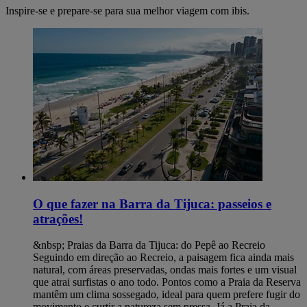
Inspire-se e prepare-se para sua melhor viagem com ibis.
O que fazer na Barra da Tijuca: passeios e
atrações!
&nbsp; Praias da Barra da Tijuca: do Pepê ao Recreio
Seguindo em direção ao Recreio, a paisagem fica ainda mais
natural, com áreas preservadas, ondas mais fortes e um visual
que atrai surfistas o ano todo. Pontos como a Praia da Reserva
mantêm um clima sossegado, ideal para quem prefere fugir do
movimento e curtir a natureza sem pressa. Já a Praia da