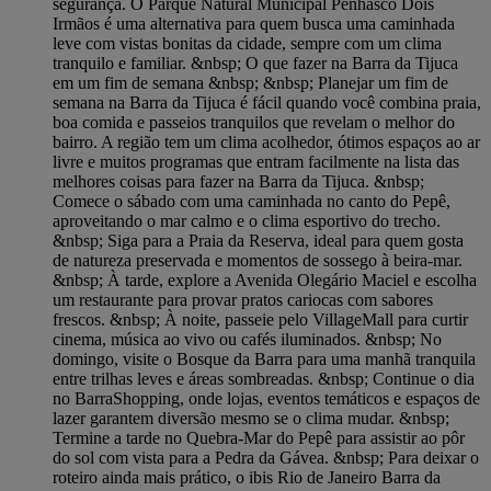
segurança. O Parque Natural Municipal Penhasco Dois
Irmãos é uma alternativa para quem busca uma caminhada
leve com vistas bonitas da cidade, sempre com um clima
tranquilo e familiar. &nbsp; O que fazer na Barra da Tijuca
em um fim de semana &nbsp; &nbsp; Planejar um fim de
semana na Barra da Tijuca é fácil quando você combina praia,
boa comida e passeios tranquilos que revelam o melhor do
bairro. A região tem um clima acolhedor, ótimos espaços ao ar
livre e muitos programas que entram facilmente na lista das
melhores coisas para fazer na Barra da Tijuca. &nbsp;
Comece o sábado com uma caminhada no canto do Pepê,
aproveitando o mar calmo e o clima esportivo do trecho.
&nbsp; Siga para a Praia da Reserva, ideal para quem gosta
de natureza preservada e momentos de sossego à beira-mar.
&nbsp; À tarde, explore a Avenida Olegário Maciel e escolha
um restaurante para provar pratos cariocas com sabores
frescos. &nbsp; À noite, passeie pelo VillageMall para curtir
cinema, música ao vivo ou cafés iluminados. &nbsp; No
domingo, visite o Bosque da Barra para uma manhã tranquila
entre trilhas leves e áreas sombreadas. &nbsp; Continue o dia
no BarraShopping, onde lojas, eventos temáticos e espaços de
lazer garantem diversão mesmo se o clima mudar. &nbsp;
Termine a tarde no Quebra-Mar do Pepê para assistir ao pôr
do sol com vista para a Pedra da Gávea. &nbsp; Para deixar o
roteiro ainda mais prático, o ibis Rio de Janeiro Barra da