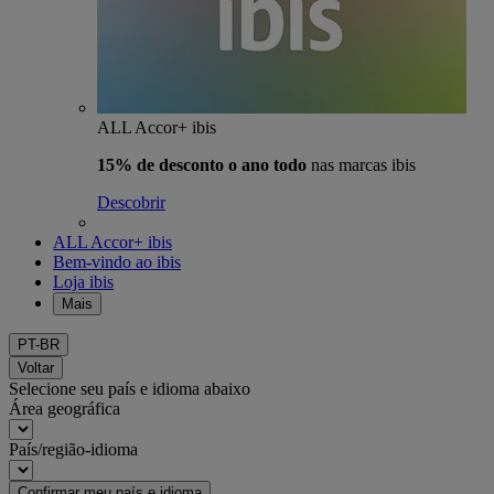
ALL Accor+ ibis
15% de desconto o ano todo
nas marcas ibis
Descobrir
ALL Accor+ ibis
Bem-vindo ao ibis
Loja ibis
Mais
PT-BR
Voltar
Selecione seu país e idioma abaixo
Área geográfica
País/região-idioma
Confirmar meu país e idioma