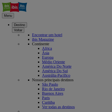
Menu
Destino
Voltar
Encontrar um hotel
ibis Magazine
Continente
Africa
Ásia
Europa
Médio Oriente
América Do Norte
América Do Sul
Austrália-Pacífico
Nossos principais destinos
São Paulo
Rio de Janeiro
Buenos Aires
Paris
Curitiba
Ver todas as destinos