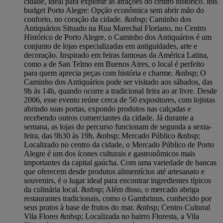
cidade, ideal para explorar as atrações do centro histórico. ibis
budget Porto Alegre: Opção econômica sem abrir mão do
conforto, no coração da cidade. &nbsp; Caminho dos
Antiquários Situado na Rua Marechal Floriano, no Centro
Histórico de Porto Alegre, o Caminho dos Antiquários é um
conjunto de lojas especializadas em antiguidades, arte e
decoração. Inspirado em feiras famosas da América Latina,
como a de San Telmo em Buenos Aires, o local é perfeito
para quem aprecia peças com história e charme. &nbsp; O
Caminho dos Antiquários pode ser visitado aos sábados, das
9h às 14h, quando ocorre a tradicional feira ao ar livre. Desde
2006, esse evento reúne cerca de 50 expositores, com lojistas
abrindo suas portas, expondo produtos nas calçadas e
recebendo outros comerciantes da cidade. Já durante a
semana, as lojas do percurso funcionam de segunda a sexta-
feira, das 9h30 às 19h. &nbsp; Mercado Público &nbsp;
Localizado no centro da cidade, o Mercado Público de Porto
Alegre é um dos ícones culturais e gastronômicos mais
importantes da capital gaúcha. Com uma variedade de bancas
que oferecem desde produtos alimentícios até artesanato e
souvenirs, é o lugar ideal para encontrar ingredientes típicos
da culinária local. &nbsp; Além disso, o mercado abriga
restaurantes tradicionais, como o Gambrinus, conhecido por
seus pratos à base de frutos do mar. &nbsp; Centro Cultural
Vila Flores &nbsp; Localizada no bairro Floresta, a Vila