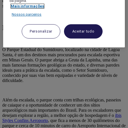
escolha para quem deseja explorar a região com comodidade e
da página.
segurança.
Mais informações
Nossos parceiros
Parque Estadual do Sumidouro
Personalizar
Aceitar tudo
O Parque Estadual do Sumidouro, localizado na cidade de Lagoa
Santa, é um dos destinos mais procurados para escalada esportiva
em Minas Gerais. O parque abriga a Gruta da Lapinha, uma das
mais famosas formações geológicas do estado, e diversas paredes
ideais para a prática da escalada, como o Setor Sumidouro,
conhecido por suas vias bem equipadas e variedade de níveis de
dificuldade.
Além da escalada, o parque conta com trilhas ecológicas, passeios
de caiaque e a oportunidade de conhecer um dos sítios
arqueológicos mais importantes do Brasil. Para os escaladores que
desejam explorar a região, a melhor opção de hospedagem é o
ibis
Styles Confins Aeroporto
, que fica a menos de 30 quilômetros do
parque e cerca de 10 minutos de carro do Aeroporto Internacional de