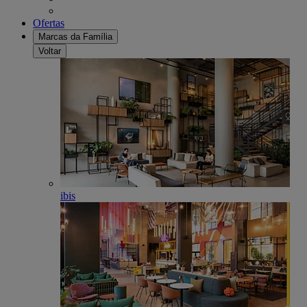
Ofertas
Marcas da Família
Voltar
ibis