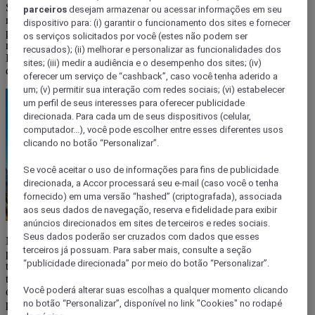
Se você está começando a explorar o mundo das trilhas, o Brasil
parceiros
desejam armazenar ou acessar informações em seu
reserva experiências surpreendentes, com paisagens únicas e
dispositivo para: (i) garantir o funcionamento dos sites e fornecer
percursos acessíveis. De mirantes urbanos a caminhos em meio à
os serviços solicitados por você (estes não podem ser
mata, são roteiros perfeitos para uma conexão leve com a natureza.
recusados); (ii) melhorar e personalizar as funcionalidades dos
Descubra os destinos ideais e onde se hospedar para curtir tudo com
sites; (iii) medir a audiência e o desempenho dos sites; (iv)
conforto.
oferecer um serviço de “cashback”, caso você tenha aderido a
um; (v) permitir sua interação com redes sociais; (vi) estabelecer
um perfil de seus interesses para oferecer publicidade
direcionada. Para cada um de seus dispositivos (celular,
computador...), você pode escolher entre esses diferentes usos
clicando no botão “Personalizar”.
Se você aceitar o uso de informações para fins de publicidade
direcionada, a Accor processará seu e-mail (caso você o tenha
fornecido) em uma versão “hashed” (criptografada), associada
aos seus dados de navegação, reserva e fidelidade para exibir
anúncios direcionados em sites de terceiros e redes sociais.
Seus dados poderão ser cruzados com dados que esses
Minas Gerais é um destino ideal para os amantes da escalada, com
terceiros já possuam. Para saber mais, consulte a seção
paisagens naturais impressionantes e opções de dificuldade para
“publicidade direcionada” por meio do botão “Personalizar”.
todos os níveis. De formações rochosas históricas a montanhas de
tirar o fôlego, o estado abriga alguns dos melhores pontos de
Você poderá alterar suas escolhas a qualquer momento clicando
escalada do Brasil, e para garantir uma experiência confortável e
prática, os hotéis Ibis espalhados pelo estado são uma excelente
no botão “Personalizar”, disponível no link "Cookies" no rodapé