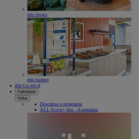
ibis Styles
ibis budget
ibis Go get it
Fidelidade
Voltar
Descubra o programa
ALL Accor+ ibis - Assinatura