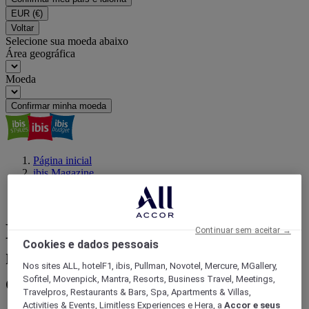
EUR
(€)
Voltar
Selecione sua moeda abaixo
Área geográfica
Moeda
Confirmar minha moeda
Página inicial
ibis Magazine
Viajar com um propósito
Escalada em Minas Gerais
Escalada em Minas Gerais:
Continuar sem aceitar →
Cookies e dados pessoais
melhores pontos para visitar
Nos sites ALL, hotelF1, ibis, Pullman, Novotel, Mercure, MGallery,
com ibis
Sofitel, Movenpick, Mantra, Resorts, Business Travel, Meetings,
Travelpros, Restaurants & Bars, Spa, Apartments & Villas,
Activities & Events, Limitless Experiences e Hera, a
Accor e seus