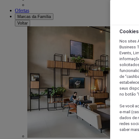
Ofertas
Marcas da Família
Voltar
Cookies
Nos sites A
Business T
Events, Li
informaçõe
solicitado
funcionali
de “cashba
estabelece
seus dispo
no botão “
Se você ac
e-mail (ca
dados de n
redes soci
saber mais