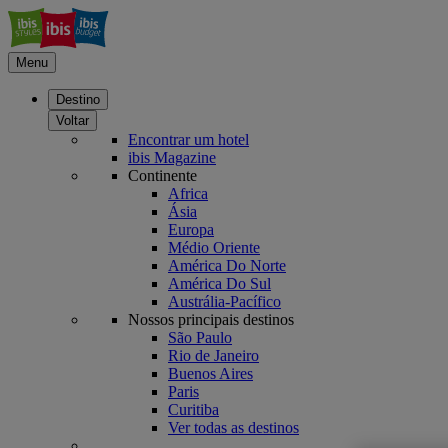
Menu
Destino
Voltar
Encontrar um hotel
ibis Magazine
Continente
Africa
Ásia
Europa
Médio Oriente
América Do Norte
América Do Sul
Austrália-Pacífico
Nossos principais destinos
São Paulo
Rio de Janeiro
Buenos Aires
Paris
Curitiba
Ver todas as destinos