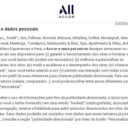
Continu
 e dados pessoais
LL, hotelF1, ibis, Pullman, Novotel, Mercure, MGallery, Sofitel, Movenpick, Man
ravel, Meetings, Travelpros, Restaurants & Bars, Spa, Apartments & Villas, Acti
mitless Experiences e Hera, a
Accor e seus parceiros
desejam armazenar ou 
s em seu dispositivo para: (i) garantir o funcionamento dos sites e fornecer 
s por você (estes não podem ser recusados); (ii) melhorar e personalizar as
dades dos sites; (iii) medir a audiência e o desempenho dos sites; (iv) oferec
ck”, caso você tenha aderido a um; (v) permitir sua interação com redes sociai
r um perfil de seus interesses para oferecer publicidade direcionada. Para c
sitivos (celular, computador...), você pode escolher entre esses diferentes u
Personalizar”.
eitar o uso de informações para fins de publicidade direcionada, a Accor pr
so você o tenha fornecido) em uma versão “hashed” (criptografada), associa
avegação, reserva e fidelidade para exibir anúncios direcionados em sites de 
ais. Seus dados poderão ser cruzados com dados que esses terceiros já po
, consulte a seção “publicidade direcionada” por meio do botão “Personalizar