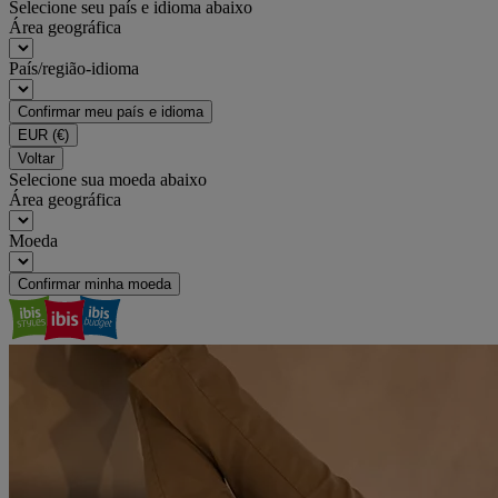
Selecione seu país e idioma abaixo
Área geográfica
País/região-idioma
Confirmar meu país e idioma
EUR
(€)
Voltar
Selecione sua moeda abaixo
Área geográfica
Moeda
Confirmar minha moeda