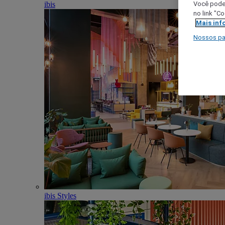
ibis
Você poder
no link "C
Mais inf
Nossos pa
ibis Styles