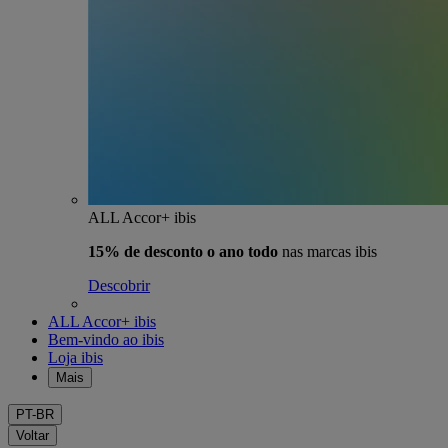
ALL Accor+ ibis
15% de desconto o ano todo
nas marcas ibis
Descobrir
ALL Accor+ ibis
Bem-vindo ao ibis
Loja ibis
Mais
PT-BR
Voltar