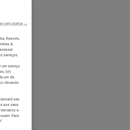
ar sem aceitar →
tra, Resorts,
vities &
acessar
os serviços
er um serviço
s; (vi)
ada um de
sos clicando
ocessará seu
da aos seus
terceiros e
ssuam. Para
”.